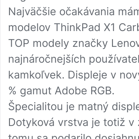
Najväčšie očakávania mám
modelov ThinkPad X1 Carb
TOP modely značky Lenovo
najnáročnejších používate
kamkoľvek. Displeje v no
% gamut Adobe RGB.
Špecialitou je matný displ
Dotyková vrstva je totiž v
tomu sa podarilo dosiahnu