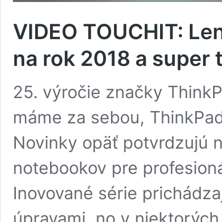
VIDEO TOUCHIT: Len
na rok 2018 a super
25. výročie značky Think
máme za sebou, ThinkPady
Novinky opäť potvrdzujú n
notebookov pre profesioná
Inovované série prichádza
úpravami, no v niektorých