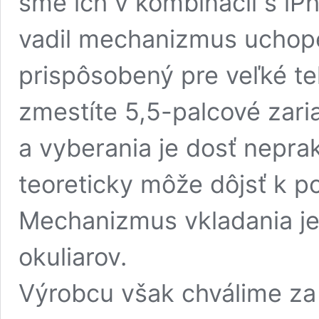
sme ich v kombinácii s i
vadil mechanizmus uchopen
prispôsobený pre veľké tel
zmestíte 5,5-palcové zari
a vyberania je dosť neprak
teoreticky môže dôjsť k p
Mechanizmus vkladania j
okuliarov.
Výrobcu však chválime za 