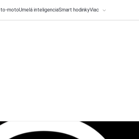
uto-moto
Umelá inteligencia
Smart hodinky
Viac
HLO BY VÁS ZAUJÍMAŤ
lačové správy
ADÁVANIA
1. augusta 2026
•
1m
SÚŤAŽ: Vyhrajte sm
Zadajte frázu pre vyhľadanie
Redakcia TOUCHIT