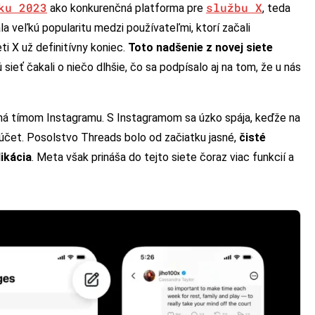
ku 2023
službu X
ako konkurenčná platforma pre
, teda
a veľkú popularitu medzi používateľmi, ktorí začali
ti X už definitívny koniec.
Toto nadšenie z novej siete
sieť čakali o niečo dlhšie, čo sa podpísalo aj na tom, že u nás
aná tímom Instagramu. S Instagramom sa úzko spája, keďže na
účet. Posolstvo Threads bolo od začiatku jasné,
čisté
ikácia
. Meta však prináša do tejto siete čoraz viac funkcií a