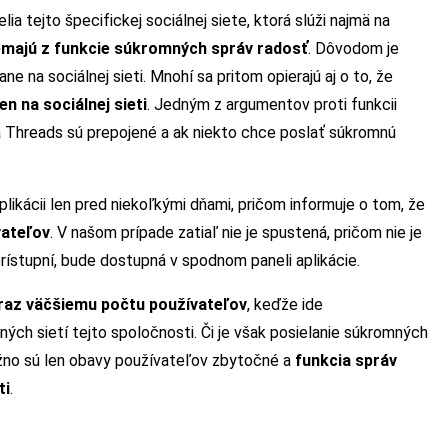
a tejto špecifickej sociálnej siete, ktorá slúži najmä na
majú z funkcie súkromných správ radosť
. Dôvodom je
ne na sociálnej sieti. Mnohí sa pritom opierajú aj o to, že
n na sociálnej sieti
. Jedným z argumentov proti funkcii
 a Threads sú prepojené a ak niekto chce poslať súkromnú
ikácii len pred niekoľkými dňami, pričom informuje o tom, že
vateľov
. V našom prípade zatiaľ nie je spustená, pričom nie je
prístupní, bude dostupná v spodnom paneli aplikácie.
čoraz väčšiemu počtu používateľov
, keďže ide
ch sietí tejto spoločnosti. Či je však posielanie súkromných
no sú len obavy používateľov zbytočné a
funkcia správ
ti
.