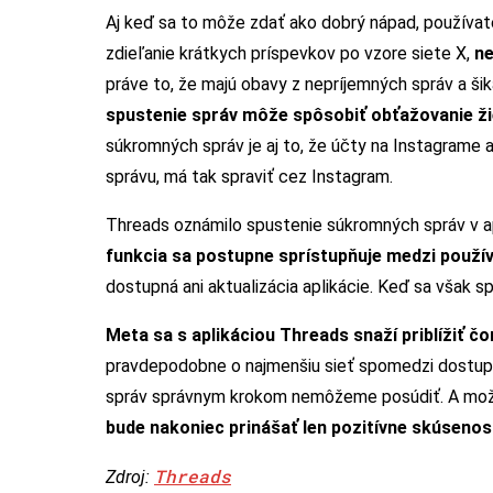
Aj keď sa to môže zdať ako dobrý nápad, používateli
zdieľanie krátkych príspevkov po vzore siete X,
ne
práve to, že majú obavy z nepríjemných správ a šika
spustenie správ môže spôsobiť obťažovanie žie
súkromných správ je aj to, že účty na Instagrame
správu, má tak spraviť cez Instagram.
Threads oznámilo spustenie súkromných správ v apl
funkcia sa postupne sprístupňuje medzi použí
dostupná ani aktualizácia aplikácie. Keď sa však s
Meta sa s aplikáciou Threads snaží priblížiť 
pravdepodobne o najmenšiu sieť spomedzi dostupný
správ správnym krokom nemôžeme posúdiť. A mož
bude nakoniec prinášať len pozitívne skúsenos
Threads
Zdroj: