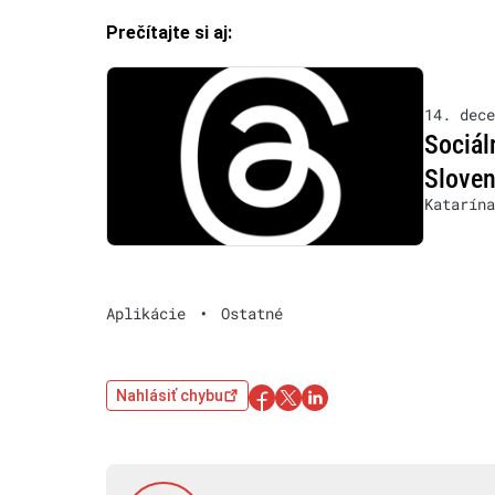
Prečítajte si aj:
14. dece
Sociál
Slove
Katarína
Aplikácie
•
Ostatné
Nahlásiť chybu