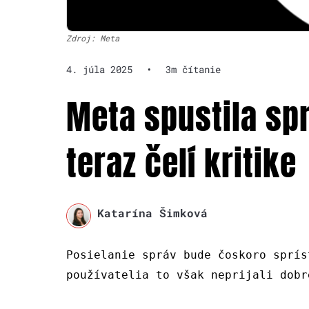
Zdroj: Meta
4. júla 2025
•
3m čítanie
Meta spustila sp
teraz čelí kritike
Katarína Šimková
Posielanie správ bude čoskoro sprís
používatelia to však neprijali dobr