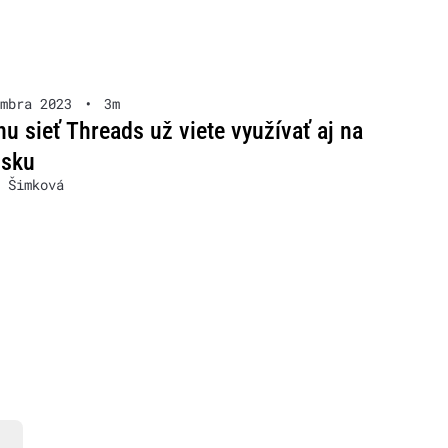
mbra 2023
•
3m
nu sieť Threads už viete využívať aj na
nsku
 Šimková