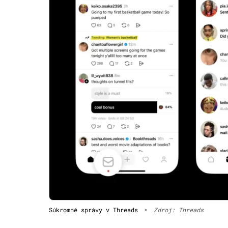
Súkromné správy v Threads
•
Zdroj: Threads