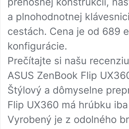
prenosnej konštrukcii, nas
a plnohodnotnej klávesnic
cestách. Cena je od 689 e
konfigurácie.
Prečítajte si našu recenzi
ASUS ZenBook Flip UX36
Štýlový a dômyselne pre
Flip UX360 má hrúbku iba 
Vyrobený je z odolného b