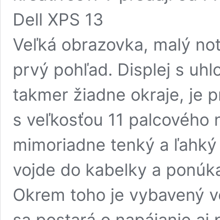
Dell XPS 13
Veľká obrazovka, malý no
prvý pohľad. Displej s uh
takmer žiadne okraje, je 
s veľkosťou 11 palcového
mimoriadne tenký a ľahký 
vojde do kabelky a ponúka 
Okrem toho je vybavený ve
sa postará o napájanie aj