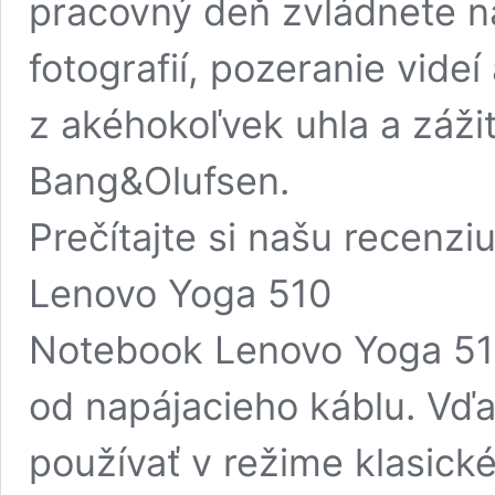
pracovný deň zvládnete na
fotografií, pozeranie videí
z akéhokoľvek uhla a záži
Bang&Olufsen.
Prečítajte si našu recenz
Lenovo Yoga 510
Notebook Lenovo Yoga 51
od napájacieho káblu. Vď
používať v režime klasick