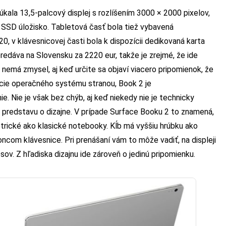
ala 13,5-palcový displej s rozlíšením 3000 × 2000 pixelov,
SSD úložisko. Tabletová časť bola tiež vybavená
0, v klávesnicovej časti bola k dispozícii dedikovaná karta
edáva na Slovensku za 2220 eur, takže je zrejmé, že ide
emá zmysel, aj keď určite sa objaví viacero pripomienok, že
ncie operačného systému stranou, Book 2 je
. Nie je však bez chýb, aj keď niekedy nie je technicky
predstavu o dizajne. V prípade Surface Booku 2 to znamená,
trické ako klasické notebooky. Kĺb má vyššiu hrúbku ako
ncom klávesnice. Pri prenášaní vám to môže vadiť, na displeji
ov. Z hľadiska dizajnu ide zároveň o jedinú pripomienku.