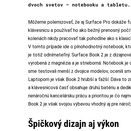
dvoch svetov – notebooku a tabletu.
Môžeme polemizovať, že aj Surface Pro dokáže fu
klávesnicu a používať ho ako bežný prenosný poč
kolenách nikdy pracovať tak pohodlne ako s klasi
V tomto prípade ide o plnohodnotný notebook, kto
je totiž odnímateľný. Surface Book 2 je z dizajnov
vyrobená z magnézia a je strieborná. Notebook je
sme testovali menší z dvojice modelov, ocenili s
Laptopom je však Book 2 hrubší a ťažší. Dáva to z
a klávesnicová časť obsahuje druhú batériu a dedi
nenáročnú kancelársku prácu a prioritou je čo naj
Book 2 je však svojou výbavou vhodný aj pre náro
Špičkový dizajn aj výkon