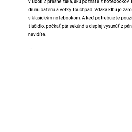
v Book 2 presne taká, akú poznáte z notebookov. N
druhú batériu a veľký touchpad. Vďaka kĺbu je z
s klasickým notebookom. A keď potrebujete použí
tlačidlo, počkať pár sekúnd a displej vysunúť z pá
nevidíte.