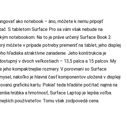
ngovať ako notebook – áno, môžete k nemu pripojiť
ítač. S tabletom Surface Pro sa vám však nebude na
ckým notebookom. Na to je práve určený Surface Book 2.
rý môžete v prípade potreby premeniť na tablet, jeho displej
ého hľadiska atraktívne zariadenie. Jeho konštrukcia je
 dostupný v dvoch veľkostiach – 13,5 palca a 15 palcov. My
me jeho kompaktnejšie rozmery. V porovnaní so Surface
mysel, nakoľko je hlavná časť komponentov uložená v displeji
kovanú grafickú kartu. Pokiaľ teda hľadáte počítač najmä na
menšia hrúbka a hmotnosť, Surface Laptop je lepšia voľba.
čnejších používateľov. Tomu však zodpovedá cena.