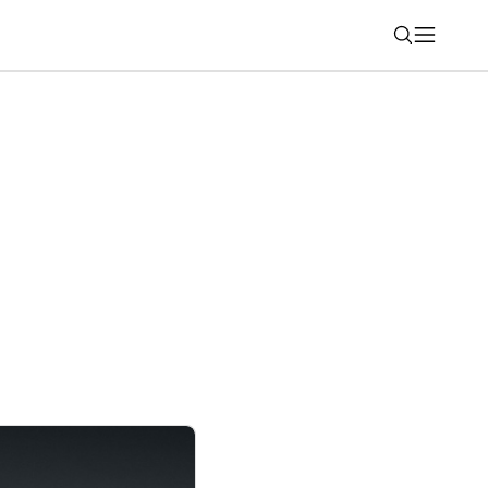
Nájsť
G mieri na Slovensko: Extrémna výdrž
 za necelých 300 eur