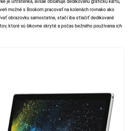
ie je ultratenká, avšak obsahuje dedikovanú grafickú kartu,
ároveň možné s Bookom pracovať na kolenách rovnako ako
vať obrazovku samostatne, stačí iba stlačiť dedikované
ntov, ktoré sú šikovne skryté a počas bežného používania ich