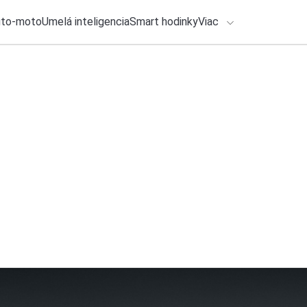
uto-moto
Umelá inteligencia
Smart hodinky
Viac
HLO BY VÁS ZAUJÍMAŤ
lačové správy
28. júla 2026
•
2m
HONOR 600 Smart 5
ADÁVANIA
batérie a odolnosť
Zadajte frázu pre vyhľadanie
Ondrej Macko