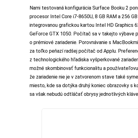
Nami testovaná konfigurácia Surface Booku 2 ponúk
procesor Intel Core i7-8650U, 8 GB RAM a 256 GB 
integrovanou grafickou kartou Intel HD Graphics 62
GeForce GTX 1050. Počítač sa v takejto výbave pr
o prémiové zariadenie. Porovnávanie s MacBookmi n
za toľko peňazí radšej počítač od Applu. Prefere
z technologického hľadiska vyšperkované zariadenie
možné skombinovať funkcionalitu a používateľovu 
že zariadenie nie je v zatvorenom stave také syme
miesto, kde sa dotýka druhý koniec obrazovky s ko
sa však nebudú odtláčať obrysy jednotlivých kláves