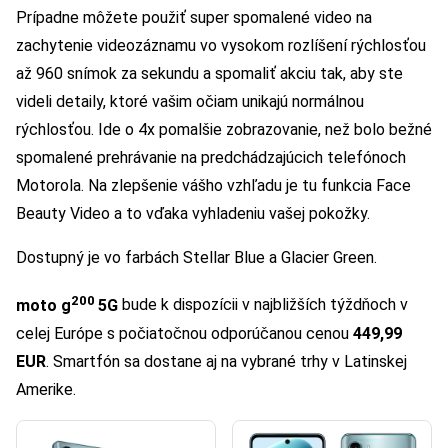
Prípadne môžete použiť super spomalené video na
zachytenie videozáznamu vo vysokom rozlíšení rýchlosťou
až 960 snímok za sekundu a spomaliť akciu tak, aby ste
videli detaily, ktoré vašim očiam unikajú normálnou
rýchlosťou. Ide o 4x pomalšie zobrazovanie, než bolo bežné
spomalené prehrávanie na predchádzajúcich telefónoch
Motorola. Na zlepšenie vášho vzhľadu je tu funkcia Face
Beauty Video a to vďaka vyhladeniu vašej pokožky.
Dostupný je vo farbách Stellar Blue a Glacier Green.
200
moto g
5G
bude k dispozícii v najbližších týždňoch v
celej Európe s počiatočnou odporúčanou cenou
449,99
EUR
. Smartfón sa dostane aj na vybrané trhy v Latinskej
Amerike.