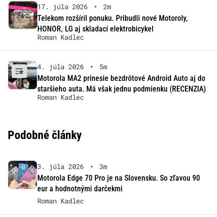
17. júla 2026
•
2m
Telekom rozšíril ponuku. Pribudli nové Motoroly,
HONOR, LG aj skladací elektrobicykel
Roman Kadlec
4. júla 2026
•
5m
Motorola MA2 prinesie bezdrôtové Android Auto aj do
staršieho auta. Má však jednu podmienku (RECENZIA)
Roman Kadlec
Podobné články
3. júla 2026
•
3m
Motorola Edge 70 Pro je na Slovensku. So zľavou 90
eur a hodnotnými darčekmi
Roman Kadlec