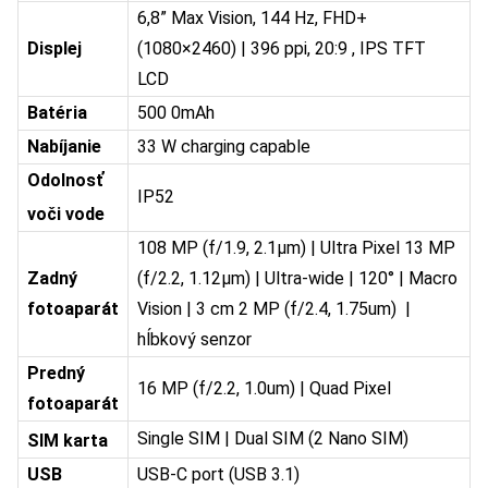
6,8” Max Vision, 144 Hz, FHD+
Displej
(1080×2460) | 396 ppi, 20:9 , IPS TFT
LCD
Batéria
500 0mAh
Nabíjanie
33 W charging capable
Odolnosť
IP52
voči vode
108 MP (f/1.9, 2.1μm) | Ultra Pixel 13 MP
Zadný
(f/2.2, 1.12μm) | Ultra-wide | 120° | Macro
fotoaparát
Vision | 3 cm 2 MP (f/2.4, 1.75um) |
hĺbkový senzor
Predný
16 MP (f/2.2, 1.0um) | Quad Pixel
fotoaparát
Single SIM | Dual SIM (2 Nano SIM)
SIM karta
USB
USB-C port (USB 3.1)