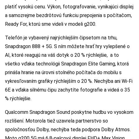
platiť vysokú cenu. Výkon, fotografovanie, vynikajúci displej
a samozrejme bezdrôtovú funkciu prepojenia s počítačom,
Ready For, ktorú sme videli v modeli g200.
Telefón je vybavený najrýchlejším čipsetom na trhu,
Snapdragon 888 + 5G. S ním môžete hrať hry vylepšené o
AI, ktoré reagujú na váš dotyk o 20 % rýchlejšie, a to
všetko vďaka technológii Snapdragon Elite Gaming, ktorá
prináša hranie na úrovni stolného počítača do mobilu s
vykresľovaním grafiky rýchlejším o 20 %. Nechýba ani Wi-Fi
6E a vďaka silnému čipu zachytíte fotografie a videá o 35
% rýchlejšie.
Qualcomm Snapdragon Sound poskytne hudbu vo vysokom
rozlíšení. Motorola tiež uzavrela partnerstvo so
spoločnosťou Dolby, nechýba teda podpora Dolby Atmos.
Moto g200 5G má 6,8-palcový displej FHD+ Max Vision