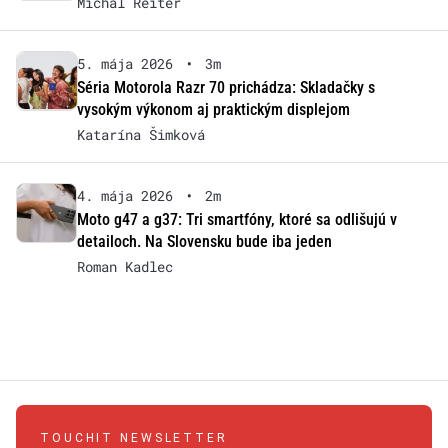
Michal Reiter
5. mája 2026
•
3m
Séria Motorola Razr 70 prichádza: Skladačky s
vysokým výkonom aj praktickým displejom
Katarína Šimková
4. mája 2026
•
2m
Moto g47 a g37: Tri smartfóny, ktoré sa odlišujú v
detailoch. Na Slovensku bude iba jeden
Roman Kadlec
TOUCHIT NEWSLETTER