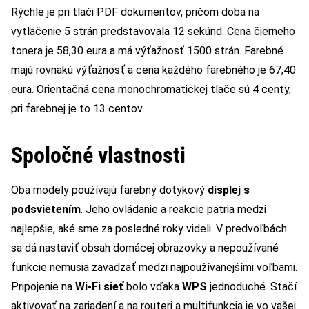
Rýchle je pri tlači PDF dokumentov, pričom doba na
vytlačenie 5 strán predstavovala 12 sekúnd. Cena čierneho
tonera je 58,30 eura a má výťažnosť 1500 strán. Farebné
majú rovnakú výťažnosť a cena každého farebného je 67,40
eura. Orientačná cena monochromatickej tlače sú 4 centy,
pri farebnej je to 13 centov.
Spoločné vlastnosti
Oba modely používajú farebný dotykový
displej s
podsvietením
. Jeho ovládanie a reakcie patria medzi
najlepšie, aké sme za posledné roky videli. V predvoľbách
sa dá nastaviť obsah domácej obrazovky a nepoužívané
funkcie nemusia zavadzať medzi najpoužívanejšími voľbami.
Pripojenie na
Wi-Fi sieť
bolo vďaka
WPS
jednoduché. Stačí
aktivovať na zariadení a na routeri a multifunkcia je vo vašej