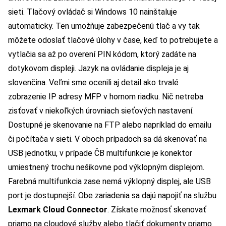
sieti. Tlačový ovládač si Windows 10 nainštaluje
automaticky. Ten umožňuje zabezpečenú tlač a vy tak
môžete odoslať tlačové úlohy v čase, keď to potrebujete a
vytlačia sa až po overení PIN kódom, ktorý zadáte na
dotykovom displeji. Jazyk na ovládanie displeja je aj
slovenčina. Veľmi sme ocenili aj detail ako trvalé
zobrazenie IP adresy MFP v hornom riadku. Nič netreba
zisťovať v niekoľkých úrovniach sieťových nastavení.
Dostupné je skenovanie na FTP alebo napríklad do emailu
či počítača v sieti. V oboch prípadoch sa dá skenovať na
USB jednotku, v prípade ČB multifunkcie je konektor
umiestnený trochu nešikovne pod výklopným displejom.
Farebná multifunkcia zase nemá výklopný displej, ale USB
port je dostupnejší. Obe zariadenia sa dajú napojiť na službu
Lexmark Cloud Connector
. Získate možnosť skenovať
priamo na cloudové služby alebo tlačiť dokumenty priamo