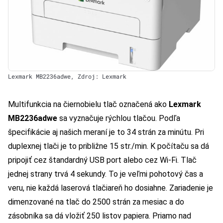
Lexmark MB2236adwe, Zdroj: Lexmark
Multifunkcia na čiernobielu tlač označená ako
Lexmark
MB2236adwe
sa vyznačuje rýchlou tlačou. Podľa
špecifikácie aj našich meraní je to 34 strán za minútu. Pri
duplexnej tlači je to približne 15 str./min. K počítaču sa dá
pripojiť cez štandardný USB port alebo cez Wi-Fi. Tlač
jednej strany trvá 4 sekundy. To je veľmi pohotový čas a
veru, nie každá laserová tlačiareň ho dosiahne. Zariadenie je
dimenzované na tlač do 2500 strán za mesiac a do
zásobníka sa dá vložiť 250 listov papiera. Priamo nad