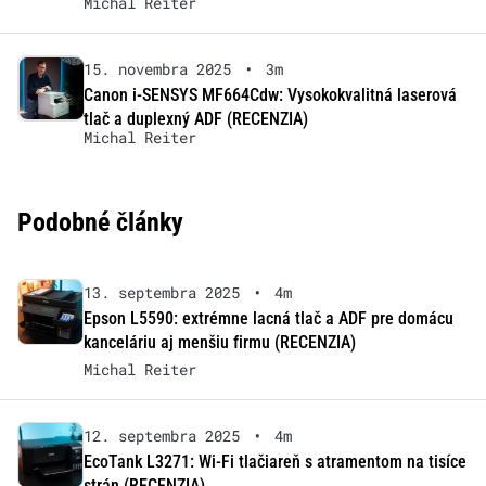
Michal Reiter
15. novembra 2025
•
3m
Canon i-SENSYS MF664Cdw: Vysokokvalitná laserová
tlač a duplexný ADF (RECENZIA)
Michal Reiter
Podobné články
13. septembra 2025
•
4m
Epson L5590: extrémne lacná tlač a ADF pre domácu
kanceláriu aj menšiu firmu (RECENZIA)
Michal Reiter
12. septembra 2025
•
4m
EcoTank L3271: Wi-Fi tlačiareň s atramentom na tisíce
strán (RECENZIA)