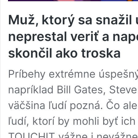
Muž, ktorý sa snažil 
neprestal veriť a na
skončil ako troska
Príbehy extrémne úspešnýc
napríklad Bill Gates, Stev
väčšina ľudí pozná. Čo al
ľudí, ktorí by mohli byť i
TOUCHIT vážne i nevážne.