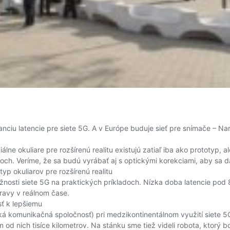
garanciu latencie pre siete 5G. A v Európe buduje sieť pre snímače – 
ne okuliare pre rozšírenú realitu existujú zatiaľ iba ako prototyp, a
toch. Veríme, že sa budú vyrábať aj s optickými korekciami, aby sa d
p okuliarov pre rozšírenú realitu
i siete 5G na praktických príkladoch. Nízka doba latencie pod 8 m
ravy v reálnom čase.
sť k lepšiemu
á komunikačná spoločnosť) pri medzikontinentálnom využití siete 5G.
od nich tisíce kilometrov. Na stánku sme tiež videli robota, ktorý 