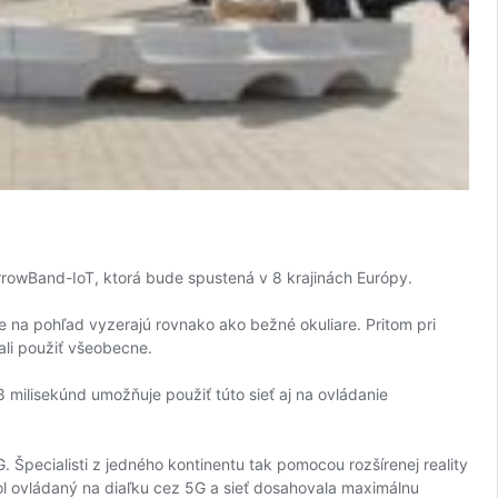
NarrowBand-IoT, ktorá bude spustená v 8 krajinách Európy.
le na pohľad vyzerajú rovnako ako bežné okuliare. Pritom pri
ali použiť všeobecne.
ilisekúnd umožňuje použiť túto sieť aj na ovládanie
 Špecialisti z jedného kontinentu tak pomocou rozšírenej reality
bol ovládaný na diaľku cez 5G a sieť dosahovala maximálnu