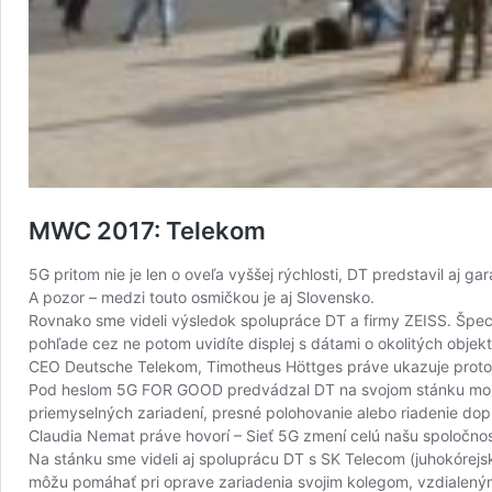
MWC 2017: Telekom
5G pritom nie je len o oveľa vyššej rýchlosti, DT predstavil aj 
A pozor – medzi touto osmičkou je aj Slovensko.
Rovnako sme videli výsledok spolupráce DT a firmy ZEISS. Špeciál
pohľade cez ne potom uvidíte displej s dátami o okolitých objek
CEO Deutsche Telekom, Timotheus Höttges práve ukazuje prototy
Pod heslom 5G FOR GOOD predvádzal DT na svojom stánku možnost
priemyselných zariadení, presné polohovanie alebo riadenie dop
Claudia Nemat práve hovorí – Sieť 5G zmení celú našu spoločno
Na stánku sme videli aj spoluprácu DT s SK Telecom (juhokórejsk
môžu pomáhať pri oprave zariadenia svojim kolegom, vzdialeným 