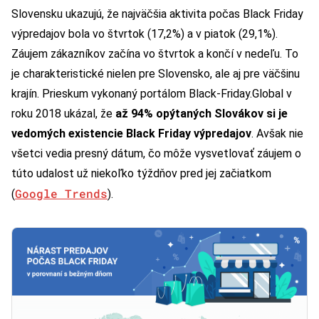
Slovensku ukazujú, že najväčšia aktivita počas Black Friday
výpredajov bola vo štvrtok (17,2%) a v piatok (29,1%).
Záujem zákazníkov začína vo štvrtok a končí v nedeľu. To
je charakteristické nielen pre Slovensko, ale aj pre väčšinu
krajín. Prieskum vykonaný portálom Black-Friday.Global v
roku 2018 ukázal, že
až 94% opýtaných Slovákov si je
vedomých existencie Black Friday výpredajov
. Avšak nie
všetci vedia presný dátum, čo môže vysvetlovať záujem o
túto udalost už niekoľko týždňov pred jej začiatkom
Google Trends
(
).