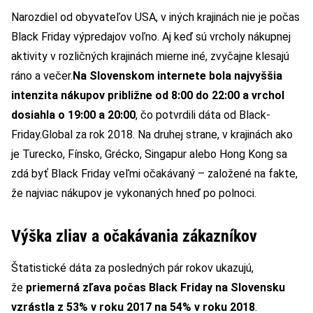
Narozdiel od obyvateľov USA, v iných krajinách nie je počas
Black Friday výpredajov voľno. Aj keď sú vrcholy nákupnej
aktivity v rozličných krajinách mierne iné, zvyčajne klesajú
ráno a večer.
Na Slovenskom internete bola najvyššia
intenzita nákupov približne od 8:00 do 22:00 a vrchol
dosiahla o 19:00 a 20:00
, čo potvrdili dáta od Black-
Friday.Global za rok 2018. Na druhej strane, v krajinách ako
je Turecko, Fínsko, Grécko, Singapur alebo Hong Kong sa
zdá byť Black Friday veľmi očakávaný – založené na fakte,
že najviac nákupov je vykonaných hneď po polnoci.
Výška zliav a očakávania zákazníkov
Štatistické dáta za posledných pár rokov ukazujú,
že
priemerná zľava počas Black Friday na Slovensku
vzrástla z 53% v roku 2017 na 54% v roku 2018
.