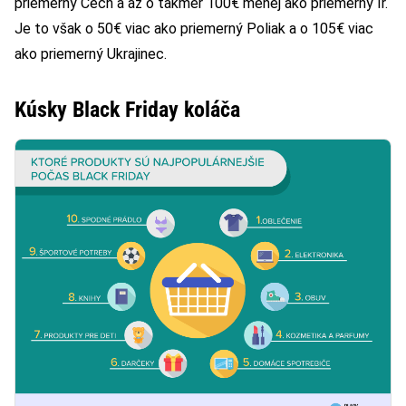
priemerný Čech a až o takmer 100€ menej ako priemerný Ír.
Je to však o 50€ viac ako priemerný Poliak a o 105€ viac
ako priemerný Ukrajinec.
Kúsky Black Friday koláča