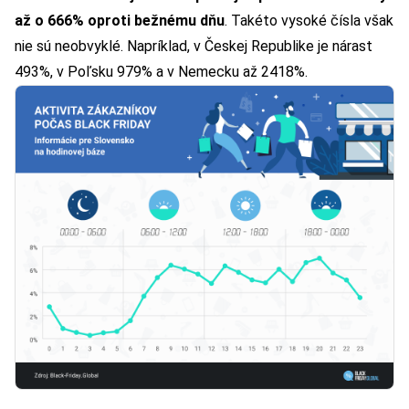
až o 666% oproti bežnému dňu
. Takéto vysoké čísla však
nie sú neobvyklé. Napríklad, v Českej Republike je nárast
493%, v Poľsku 979% a v Nemecku až 2418%.