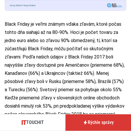
Black Friday je veľmi známym vďaka zľavám, ktoré počas
tohto dňa siahajú až na 80-90%. Hoci je počet tovaru za
jedno euro alebo so zľavou 90% obmedzený, tí, ktorí sa
zúčastňujú Black Friday, môžu počítať so skutočnými
zľavami. Podľa našich údajov z Black Friday 2017 boli
najvyššie zľavy dostupné pre Američanov (priemerne 68%),
Kanaďanov (66%) a Ukrajincov (taktiež 66%). Menej
pôsobivé zľavy boli v Rusku (priemerne 58%), Brazílii (57%)
a Turecku (56%). Svetový priemer sa pohybuje okolo 55%.
Keďže priemerné zľavy v slovenských online obchodoch
dosiahli minulý rok 53%, pri predpokladanej výške výdavkov
počas slovenského Black Friday 2018 by sa priemerná
TOUCHIT
Rýchle správy
ušetrená suma mala pohybovať okolo 229€.