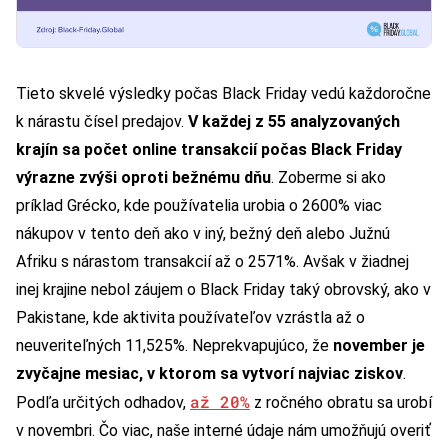
Tieto skvelé výsledky počas Black Friday vedú každoročne
k nárastu čísel predajov.
V každej z 55 analyzovaných
krajín sa počet online transakcií počas Black Friday
výrazne zvýši oproti bežnému dňu
. Zoberme si ako
príklad Grécko, kde používatelia urobia o 2600% viac
nákupov v tento deň ako v iný, bežný deň alebo Južnú
Afriku s nárastom transakcií až o 2571%. Avšak v žiadnej
inej krajine nebol záujem o Black Friday taký obrovský, ako v
Pakistane, kde aktivita používateľov vzrástla až o
neuveriteľných 11,525%. Neprekvapujúco, že
november je
zvyčajne mesiac, v ktorom sa vytvorí najviac ziskov
.
až 20%
Podľa určitých odhadov,
z ročného obratu sa urobí
v novembri. Čo viac, naše interné údaje nám umožňujú overiť