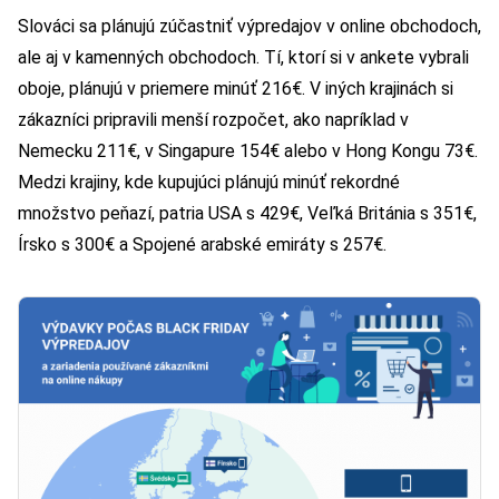
Slováci sa plánujú zúčastniť výpredajov v online obchodoch,
ale aj v kamenných obchodoch. Tí, ktorí si v ankete vybrali
oboje, plánujú v priemere minúť 216€. V iných krajinách si
zákazníci pripravili menší rozpočet, ako napríklad v
Nemecku 211€, v Singapure 154€ alebo v Hong Kongu 73€.
Medzi krajiny, kde kupujúci plánujú minúť rekordné
množstvo peňazí, patria USA s 429€, Veľká Británia s 351€,
Írsko s 300€ a Spojené arabské emiráty s 257€.