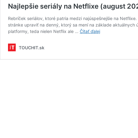
Najlepšie seriály na Netflixe (august 20
Rebríček seriálov, ktoré patria medzi najúspešnejšie na Netflixe.
stránke upraviť na denný, ktorý sa mení na základe aktuálnych ú
Najlepšie
platformy, teda nielen Netflix ale …
Čítať ďalej
seriály
na
TOUCHIT.sk
Netflixe
(august
2021)