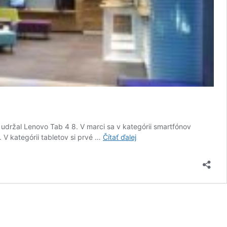
udržal Lenovo Tab 4 8. V marci sa v kategórii smartfónov
Najpredávanejšie
V kategórii tabletov si prvé …
Čítať ďalej
telefóny
a
tablety
v
O2
za
mesiac
marec