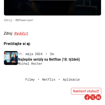
Zdroj: MSPoweruser
Reddit
Zdroj:
Prečítajte si aj:
11. mája 2024
•
2m
Najlepšie seriály na Netflixe (18. týždeň)
Michal Reiter
Filmy
•
Netflix
•
Aplikácie
Nahlásiť chybu