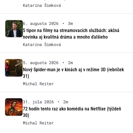
Katarína Šimková
6. augusta 2026
•
3m
5 tipov na filmy na streamovacích službách: akčná
novinka aj kvalitná dráma a mnoho ďalšieho
Katarína Šimková
5. augusta 2026
•
2m
Nový Spider-man je v kinách aj v režime 3D (rebríček
31)
Michal Reiter
31. júla 2026
•
2m
72 hodín tento raz ako komédia na Netflixe (týždeň
30)
Michal Reiter