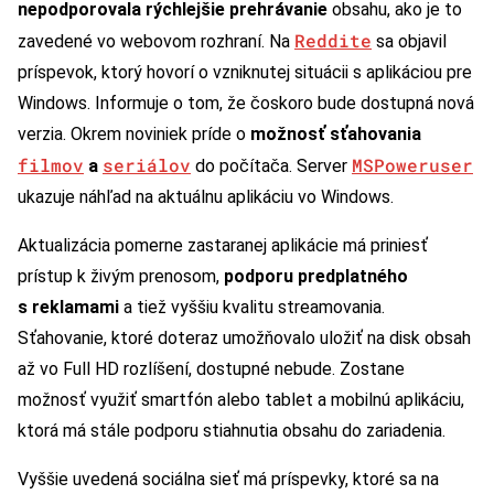
nepodporovala rýchlejšie prehrávanie
obsahu, ako je to
Reddite
zavedené vo webovom rozhraní. Na
sa objavil
príspevok, ktorý hovorí o vzniknutej situácii s aplikáciou pre
Windows. Informuje o tom, že čoskoro bude dostupná nová
verzia. Okrem noviniek príde o
možnosť sťahovania
filmov
seriálov
MSPoweruser
a
do počítača. Server
ukazuje náhľad na aktuálnu aplikáciu vo Windows.
Aktualizácia pomerne zastaranej aplikácie má priniesť
prístup k živým prenosom,
podporu predplatného
s reklamami
a tiež vyššiu kvalitu streamovania.
Sťahovanie, ktoré doteraz umožňovalo uložiť na disk obsah
až vo Full HD rozlíšení, dostupné nebude. Zostane
možnosť využiť smartfón alebo tablet a mobilnú aplikáciu,
ktorá má stále podporu stiahnutia obsahu do zariadenia.
Vyššie uvedená sociálna sieť má príspevky, ktoré sa na