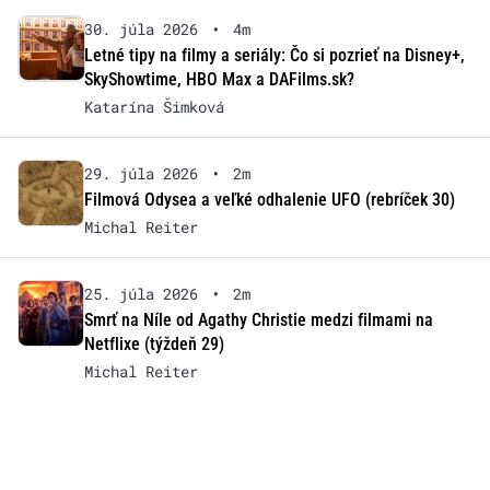
30. júla 2026
•
4m
Letné tipy na filmy a seriály: Čo si pozrieť na Disney+,
SkyShowtime, HBO Max a DAFilms.sk?
Katarína Šimková
29. júla 2026
•
2m
Filmová Odysea a veľké odhalenie UFO (rebríček 30)
Michal Reiter
25. júla 2026
•
2m
Smrť na Níle od Agathy Christie medzi filmami na
Netflixe (týždeň 29)
Michal Reiter