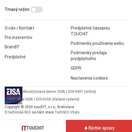
Tmavý režim
O nás / Kontakt
Predplatné časopisu
TOUCHIT
Pre inzerentov
Podmienky používania webu
BrandIT
Podmienky predaja
Predplatné
predplatného
GDPR
Nastavenia cookies
aktualizované denne: ISSN 1339-9497 (online)
a ISSN 1339-939X (tlačené vydanie)
Copyright © 2026 touchIT, s.r.o., Bratislava.
O
technické SEO
sa nám stará
TechSEO Vitals
.
TOUCHIT
Rýchle správy