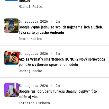
funkciu
Michal Reiter
6. augusta 2026
•
2m
Google vypne jednu zo svojich najznámejších služieb.
Týka sa to aj vášho Androidu
Roman Kadlec
5. augusta 2026
•
3m
Ako sa vyznať v smartfónoch HONOR? Nový sprievodca
pomôže s výberom správneho modelu
Ondrej Macko
5. augusta 2026
•
2m
Google ruší obľúbenú funkciu Gmailu, ovplyvniť to
môže aj vás
Katarína Šimková