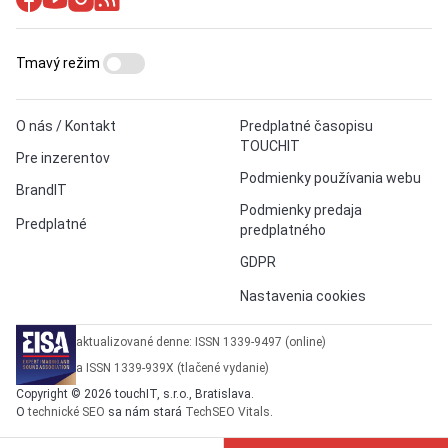
Tmavý režim
O nás / Kontakt
Predplatné časopisu
TOUCHIT
Pre inzerentov
Podmienky používania webu
BrandIT
Podmienky predaja
Predplatné
predplatného
GDPR
Nastavenia cookies
aktualizované denne: ISSN 1339-9497 (online)
a ISSN 1339-939X (tlačené vydanie)
Copyright © 2026 touchIT, s.r.o., Bratislava.
O
technické SEO
sa nám stará
TechSEO Vitals
.