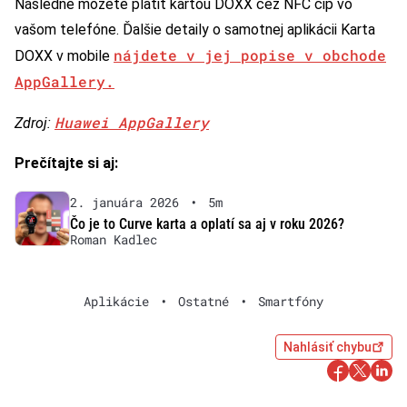
Následne môžete platiť kartou DOXX cez NFC čip vo
vašom telefóne. Ďalšie detaily o samotnej aplikácii Karta
nájdete v jej popise v obchode
DOXX v mobile
AppGallery.
Huawei AppGallery
Zdroj:
Prečítajte si aj:
2. januára 2026
•
5m
Čo je to Curve karta a oplatí sa aj v roku 2026?
Roman Kadlec
Aplikácie
•
Ostatné
•
Smartfóny
Nahlásiť chybu