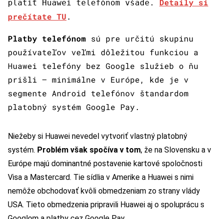
Detaily si
platiť Huawei telefónom všade.
prečítate TU
.
Platby telefónom
sú pre určitú skupinu
používateľov veľmi dôležitou funkciou a
Huawei telefóny bez Google služieb o ňu
prišli – minimálne v Európe, kde je v
segmente Android telefónov štandardom
platobný systém Google Pay.
Niežeby si Huawei nevedel vytvoriť vlastný platobný
systém.
Problém však spočíva v tom
, že na Slovensku a v
Európe majú dominantné postavenie kartové spoločnosti
Visa a Mastercard. Tie sídlia v Amerike a Huawei s nimi
nemôže obchodovať kvôli obmedzeniam zo strany vlády
USA. Tieto obmedzenia pripravili Huawei aj o spoluprácu s
Googlom a platby cez Google Pay.