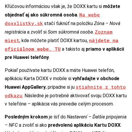
Kľúčovou informáciou však je, že DOXX kartu si
môžete
Na webe
objednať aj ako súkromná osoba
.
doxxlistky.sk
stačí ťuknúť na položku
Zóna – Nová
Zoznam
registrácia
a zvoliť si
Som súkromná osoba
.
miest
nájdete na
, kde môžete platiť DOXX kartou,
oficiálnom webe, TU
a takisto aj
priamo v aplikácii
pre Huawei telefóny
.
Pokiaľ používate kartu DOXX a máte Huawei telefón,
aplikáciu Karta DOXX v mobile si
vyhľadajte v obchode
stiahnite z tohto
Huawei AppGallery
, prípadne si ju
odkazu
. Následne je potrebné aktivovať svoju DOXX kartu
v telefóne – aplikácia vás prevedie celým procesom.
Posledným krokom
je ísť do
Nastavení – Ďalšie pripojenia
– NFC
a zvoliť si ako
predvolenú aplikáciu Kartu DOXX
.