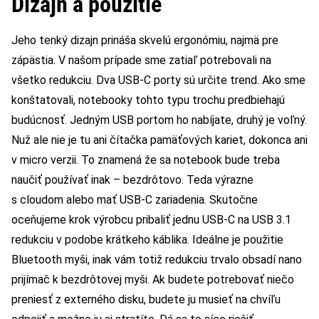
Dizajn a použitie
Jeho tenký dizajn prináša skvelú ergonómiu, najmä pre
zápästia. V našom prípade sme zatiaľ potrebovali na
všetko redukciu. Dva USB-C porty sú určite trend. Ako sme
konštatovali, notebooky tohto typu trochu predbiehajú
budúcnosť. Jedným USB portom ho nabíjate, druhý je voľný.
Nuž ale nie je tu ani čítačka pamäťových kariet, dokonca ani
v micro verzii. To znamená že sa notebook bude treba
naučiť používať inak – bezdrôtovo. Teda výrazne
s cloudom alebo mať USB-C zariadenia. Skutočne
oceňujeme krok výrobcu pribaliť jednu USB-C na USB 3.1
redukciu v podobe krátkeho káblika. Ideálne je použitie
Bluetooth myši, inak vám totiž redukciu trvalo obsadí nano
prijímač k bezdrôtovej myši. Ak budete potrebovať niečo
preniesť z externého disku, budete ju musieť na chvíľu