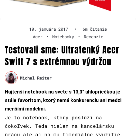
10. januára 2017
•
6m čítanie
Acer
•
Notebooky
•
Recenzie
Testovali sme: Ultratenký Acer
Swift 7 s extrémnou výdržou
Michal Reiter
Najtenší notebook na svete s 13,3″ uhlopriečkou je
stále favoritom, ktorý nemá konkurenciu ani medzi
menšími modelmi.
Je to notebook, ktorý poslúži na
čokoľvek. Teda nielen na kancelársku
prácu ale aj na multimediálne využitie.