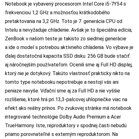
Notebook je vybavený procesorom Intel Core i5-7Y54 s
frekvenciou 1,2 GHz a možnosťou krátkodobého
pretaktovania na 3,2 GHz. Toto je 7. generácia CPU od
Intelu a nevyžaduje chladenie. Avšak je to špeciálna edícia,
ZenBook v našom teste je takisto zo siedmej generácie
a ide o model s potrebou aktívneho chladenia. Vo výbave je
ďalej dostatočná kapacita SSD disku. 256 GB bude stačiť
aj náročnejším používateľom. Ocenili sme aj Full HD displej,
ktorý nie je dotykový. Takúto vlastnosť prakticky nikto na
tomto type notebooku nepotrebuje a nestojí vás ani
peniaze navyše. Vďační sme aj za Full HD a nie vyššie
rozlíšenie, ktoré hrá pri 13,3-palcovej uhlopriečke viac na
efekt ako reálny prínos. Po zvukovej stránke má notebook
integrované technológie Dolby Audio Premium a Acer
TrueHarmony. Iste, reproduktory v spodnej časti nebudú
priamo porovnateľné s externým reproduktorom. Na