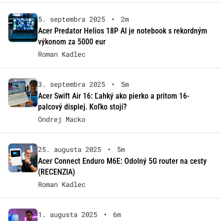
5. septembra 2025
•
2m
Acer Predator Helios 18P AI je notebook s rekordným
výkonom za 5000 eur
Roman Kadlec
3. septembra 2025
•
5m
Acer Swift Air 16: Ľahký ako pierko a pritom 16-
palcový displej. Koľko stojí?
Ondrej Macko
25. augusta 2025
•
5m
Acer Connect Enduro M6E: Odolný 5G router na cesty
(RECENZIA)
Roman Kadlec
1. augusta 2025
•
6m