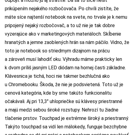
odpojiť a možno ju aj stratíte. Dá sa to síce riešiť
prikúpením nejakého rozbočovača. Po chvíli zistíte, že
máte síce najtenší notebook na svete, no trvale je k nemu
pripojený nejaký rozbočovač, a to už nie je tak dobre
vyzerajúce ako v marketingových materiáloch. Skĺbenie
hranatých a jemne zaoblených hrán sa nám páčilo. Vidno, že
toto je notebook so striedmym dizajnom na prácu
a zároveň musí lahodiť oku. Výhradu máme prakticky len
k dvom príliš jasným LED diódam na hornej časti základne.
Klávesnica je tichá, hoci nie takmer bezhlučná ako
u Chromebooku. Škoda, že nie je podsvietená. Toto už je
cenová kategória, kde by sme takúto funkcionalitu
očakávali. Aj pri 13,3″ uhlopriečke sú klávesy priestranné
a majú medzi sebou široké rozstupy. Nehrozí tu žiadne
tlačenie prstov. Touchpad je extrémne široký a priestranný.
Takýto touchpad sa vidí len málokedy, funguje bezchybne