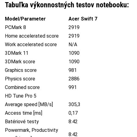
Tabuľka výkonnostných testov notebooku:
Model/Parameter
Acer Swift 7
PCMark 8
2919
Home accelerated score
2919
Work accelerated score
N/A
3DMark 11
1090
3DMark score
1090
Graphics score
981
Physics score
2886
Combined score
991
HD Tune Pro 5
Average speed [MB/s]
305,3
Access time [ms]
0,17
Batériové testy
8:42
Powermark, Productivity
8:42