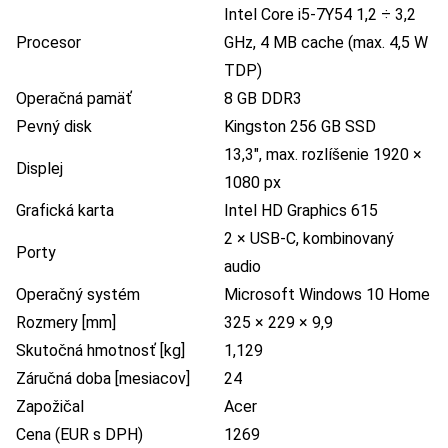
Intel Core i5-7Y54 1,2 ÷ 3,2
Procesor
GHz, 4 MB cache (max. 4,5 W
TDP)
Operačná pamäť
8 GB DDR3
Pevný disk
Kingston 256 GB SSD
13,3″, max. rozlíšenie 1920 ×
Displej
1080 px
Grafická karta
Intel HD Graphics 615
2 × USB-C, kombinovaný
Porty
audio
Operačný systém
Microsoft Windows 10 Home
Rozmery [mm]
325 × 229 × 9,9
Skutočná hmotnosť [kg]
1,129
Záručná doba [mesiacov]
24
Zapožičal
Acer
Cena (EUR s DPH)
1269