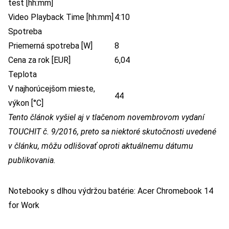
test [hh:mm]
Video Playback Time [hh:mm]
4:10
Spotreba
Priemerná spotreba [W]
8
Cena za rok [EUR]
6,04
Teplota
V najhorúcejšom mieste,
44
výkon [°C]
Tento článok vyšiel aj v tlačenom novembrovom vydaní
TOUCHIT č. 9/2016, preto sa niektoré skutočnosti uvedené
v článku, môžu odlišovať oproti aktuálnemu dátumu
publikovania.
Notebooky s dlhou výdržou batérie: Acer Chromebook 14
for Work