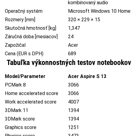
kombinovaný audio
Operačný systém
Microsoft Windows 10 Home
Rozmery [mm]
320 × 229 × 15
Skutočná hmotnosť [kg]
1,347
Záručná doba [mesiacov]
24
Zapožičal
Acer
Cena (EUR s DPH)
689
Tabuľka výkonnostných testov notebookov
Model/Parameter
Acer Aspire S 13
PCMark 8
3066
Home accelerated score
3066
Work accelerated score
4007
3DMark 11
1394
3DMark score
1394
Graphics score
1251
Physics score
3473