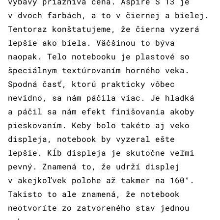
výbavy priaznivá cena. Aspire S 13 je
v dvoch farbách, a to v čiernej a bielej.
Tentoraz konštatujeme, že čierna vyzerá
lepšie ako biela. Väčšinou to býva
naopak. Telo notebooku je plastové so
špeciálnym textúrovaním horného veka.
Spodná časť, ktorú prakticky vôbec
nevidno, sa nám páčila viac. Je hladká
a páčil sa nám efekt finišovania akoby
pieskovaním. Keby bolo takéto aj veko
displeja, notebook by vyzeral ešte
lepšie. Kĺb displeja je skutočne veľmi
pevný. Znamená to, že udrží displej
v akejkoľvek polohe až takmer na 160°.
Takisto to ale znamená, že notebook
neotvoríte zo zatvoreného stav jednou