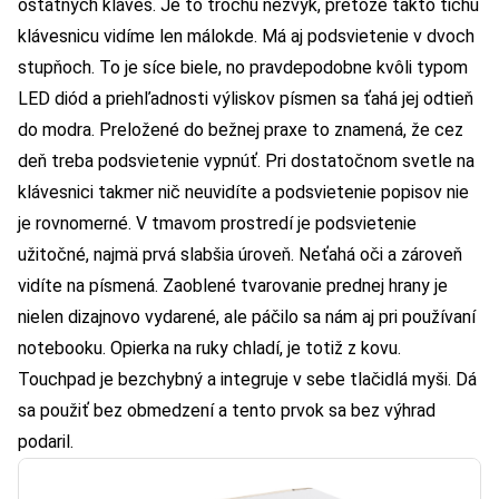
ostatných kláves. Je to trochu nezvyk, pretože takto tichú
klávesnicu vidíme len málokde. Má aj podsvietenie v dvoch
stupňoch. To je síce biele, no pravdepodobne kvôli typom
LED diód a priehľadnosti výliskov písmen sa ťahá jej odtieň
do modra. Preložené do bežnej praxe to znamená, že cez
deň treba podsvietenie vypnúť. Pri dostatočnom svetle na
klávesnici takmer nič neuvidíte a podsvietenie popisov nie
je rovnomerné. V tmavom prostredí je podsvietenie
užitočné, najmä prvá slabšia úroveň. Neťahá oči a zároveň
vidíte na písmená. Zaoblené tvarovanie prednej hrany je
nielen dizajnovo vydarené, ale páčilo sa nám aj pri používaní
notebooku. Opierka na ruky chladí, je totiž z kovu.
Touchpad je bezchybný a integruje v sebe tlačidlá myši. Dá
sa použiť bez obmedzení a tento prvok sa bez výhrad
podaril.