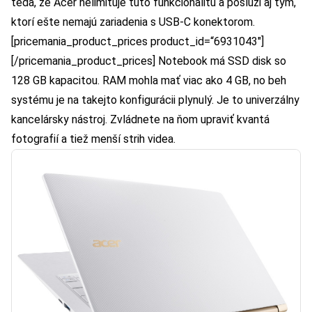
teda, že Acer nelimituje túto funkcionalitu a poslúži aj tým,
ktorí ešte nemajú zariadenia s USB-C konektorom.
[pricemania_product_prices product_id=“6931043″]
[/pricemania_product_prices] Notebook má SSD disk so
128 GB kapacitou. RAM mohla mať viac ako 4 GB, no beh
systému je na takejto konfigurácii plynulý. Je to univerzálny
kancelársky nástroj. Zvládnete na ňom upraviť kvantá
fotografií a tiež menší strih videa.