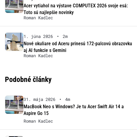
Acer vytiahol na výstave COMPUTEX 2026 svoje esá:
Toto sú najlepšie novinky
Roman Kadlec
1. júna 2026
•
2m
Nové okuliare od Aceru prinesú 172-palcovú obrazovku
aj AI funkcie s Gemini
Roman Kadlec
Podobné články
31. mája 2026
•
4m
MacBook Neo s Windows? Je tu Acer Swift Air 14 a
Aspire Go 15
Roman Kadlec