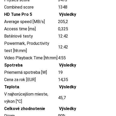
Combined score
1348
HD Tune Pro 5
Výsledky
Average speed [MB/s]
205,2
Access time [ms]
0,325
Batériové testy
12:42
Powermark, Productivity
12:42
test [hh:mm]
Video Playback Time [hh:mm]
4:55
Spotreba
Výsledky
Priemerná spotreba [W]
19
Cena za rok [EUR]
14,35
Teplota
Výsledky
V najhorúcejšom mieste,
45,7
výkon [°C]
Celkové zhodnotenie
Výsledky
Dizajn
90%