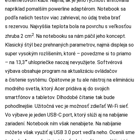
ethernetovom kábli. Najmä, ak je jeho rýchlosť limitovaná
napríklad pomalším powerline adaptérom. Notebook sa
podľa našich testov viac zahrieval, no údaj treba brať
s rezervou. Najvyššia teplota bola na povrchu s veľkosťou
2
zhruba 2 cm
. Na notebooku sa nám páčil jeho koncept.
Klasický štýl bez prehnaných parametrov, najmä displeja so
super vysokým rozlíšením, ktoré – povedzme si to priamo
– na 13,3
“
uhlopriečke naozaj nevyužijete. Softvérová
výbava obsahuje program na aktualizáciu ovládačov
a čistenie systému. Opätovne je tu ale nástroj na elimináciu
modrého svetla, ktorý Acer pridáva aj do svojich
smartfónov a tabletov. Dlhodobé čítanie tak bude
pohodlnejšie. Užitočná vec je možnosť zdieľať Wi-Fi sieť.
Vo výbave je jeden USB-C port, ktorý slúži aj na nabíjanie
zariadení. Notebook ním však nenabijete. Na nabíjanie
môžete však využiť aj USB 3.0 port vedľa neho. Ocenili sme