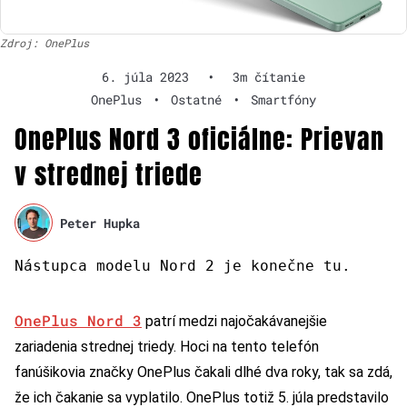
Zdroj: OnePlus
6. júla 2023
•
3m čítanie
OnePlus
•
Ostatné
•
Smartfóny
OnePlus Nord 3 oficiálne: Prievan
v strednej triede
Peter Hupka
Nástupca modelu Nord 2 je konečne tu.
OnePlus Nord 3
patrí medzi najočakávanejšie
zariadenia strednej triedy. Hoci na tento telefón
fanúšikovia značky OnePlus čakali dlhé dva roky, tak sa zdá,
že ich čakanie sa vyplatilo. OnePlus totiž 5. júla predstavilo