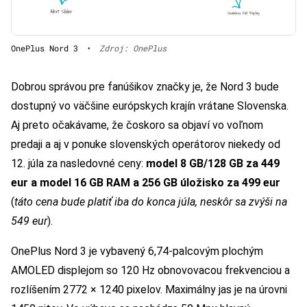
OnePlus Nord 3
•
Zdroj: OnePlus
Dobrou správou pre fanúšikov značky je, že Nord 3 bude
dostupný vo väčšine európskych krajín vrátane Slovenska.
Aj preto očakávame, že čoskoro sa objaví vo voľnom
predaji a aj v ponuke slovenských operátorov niekedy od
12. júla za nasledovné ceny:
model 8 GB/128 GB za 449
eur a model 16 GB RAM a 256 GB úložisko za 499 eur
(
táto cena bude platiť iba do konca júla, neskôr sa zvýši na
549 eur
).
OnePlus Nord 3 je vybavený 6,74-palcovým plochým
AMOLED displejom so 120 Hz obnovovacou frekvenciou a
rozlíšením 2772 × 1240 pixelov. Maximálny jas je na úrovni