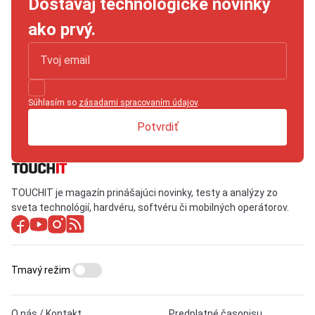
Dostávaj technologické novinky
ako prvý.
Súhlasím so
zásadami spracovaním údajov
.
Potvrdiť
TOUCHIT je magazín prinášajúci novinky, testy a analýzy zo
sveta technológií, hardvéru, softvéru či mobilných operátorov.
Tmavý režim
O nás / Kontakt
Predplatné časopisu