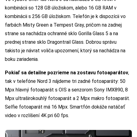
kombinácii so 128 GB úložiskom, alebo 16 GB RAM v
kombinácii s 256 GB úložiskom. Telefón je k dispozícii vo
farbách Misty Green a Tempest Gray, pričom na zadnej
strane sa nachádza ochranné sklo Gorilla Glass 5 a na
prednej strane sklo Dragontrail Glass. Dobrou správu
takisto je návrat voliča upozornení, ktorý sa nachádza na
boku zariadenia.
Pokiaľ sa detailne pozrieme na zostavu fotoaparátov
,
tak v telefóne Nord 3 nájdeme tri zadné fotoaparáty: 50
Mpx hlavný fotoaparát s OIS a senzorom Sony IMX890, 8
Mpx ultraširokouhlý fotoaparát a 2 Mpx makro fotoaparát.
Selfie fotoaparát má 16 Mpx. Smartfón dokáže natáčať
video v rozlíšení 4K pri 60 fps.