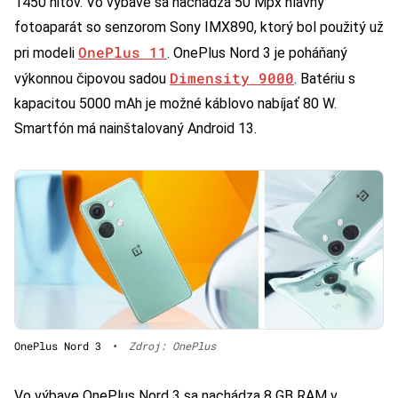
1450 nitov. Vo výbave sa nachádza 50 Mpx hlavný
fotoaparát so senzorom Sony IMX890, ktorý bol použitý už
OnePlus 11
pri modeli
. OnePlus Nord 3 je poháňaný
Dimensity 9000
výkonnou čipovou sadou
. Batériu s
kapacitou 5000 mAh je možné káblovo nabíjať 80 W.
Smartfón má nainštalovaný Android 13.
OnePlus Nord 3
•
Zdroj: OnePlus
Vo výbave OnePlus Nord 3 sa nachádza 8 GB RAM v