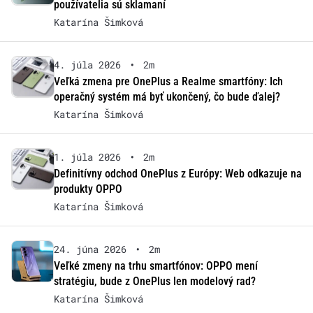
používatelia sú sklamaní
Katarína Šimková
4. júla 2026
•
2m
Veľká zmena pre OnePlus a Realme smartfóny: Ich
operačný systém má byť ukončený, čo bude ďalej?
Katarína Šimková
1. júla 2026
•
2m
Definitívny odchod OnePlus z Európy: Web odkazuje na
produkty OPPO
Katarína Šimková
24. júna 2026
•
2m
Veľké zmeny na trhu smartfónov: OPPO mení
stratégiu, bude z OnePlus len modelový rad?
Katarína Šimková