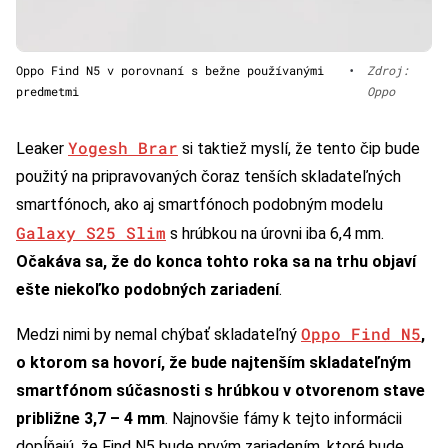
Oppo Find N5 v porovnaní s bežne používanými
•
Zdroj:
predmetmi
Oppo
Yogesh Brar
Leaker
si taktiež myslí, že tento čip bude
použitý na pripravovaných čoraz tenších skladateľných
smartfónoch, ako aj smartfónoch podobným modelu
Galaxy S25 Slim
s hrúbkou na úrovni iba 6,4 mm.
Očakáva sa, že do konca tohto roka sa na trhu objaví
ešte niekoľko podobných zariadení
.
Oppo Find N5
Medzi nimi by nemal chýbať skladateľný
,
o ktorom sa hovorí, že bude najtenším skladateľným
smartfónom súčasnosti
s hrúbkou v otvorenom stave
približne 3,7 – 4 mm
. Najnovšie fámy k tejto informácii
dopĺňajú, že Find N5 bude prvým zariadením, ktoré bude