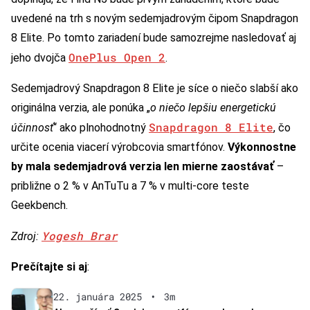
uvedené na trh s novým sedemjadrovým čipom Snapdragon
8 Elite. Po tomto zariadení bude samozrejme nasledovať aj
OnePlus Open 2
jeho dvojča
.
Sedemjadrový Snapdragon 8 Elite je síce o niečo slabší ako
originálna verzia, ale ponúka „
o niečo lepšiu energetickú
Snapdragon 8 Elite
účinnosť
“ ako plnohodnotný
, čo
určite ocenia viacerí výrobcovia smartfónov.
Výkonnostne
by mala sedemjadrová verzia len mierne zaostávať
–
približne o 2 % v AnTuTu a 7 % v multi-core teste
Geekbench.
Yogesh Brar
Zdroj:
Prečítajte si aj
:
22. januára 2025
•
3m