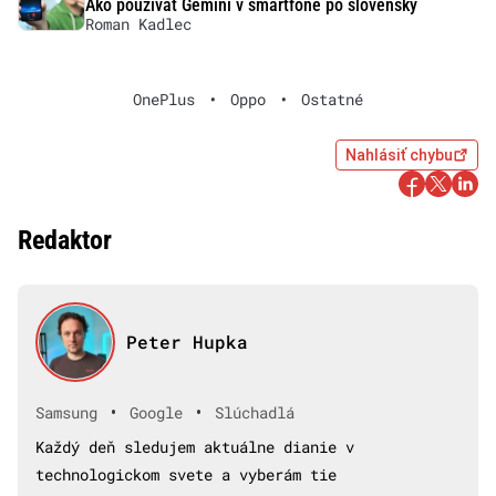
Ako používať Gemini v smartfóne po slovensky
Roman Kadlec
OnePlus
•
Oppo
•
Ostatné
Nahlásiť chybu
Redaktor
Peter Hupka
•
•
Samsung
Google
Slúchadlá
Každý deň sledujem aktuálne dianie v
technologickom svete a vyberám tie