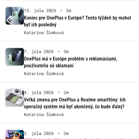
15. júla 2026
•
2m
Koniec pre OnePlus v Európe? Tento týždeň by mohol
byť ich posledný
Katarína Šimková
7. júla 2026
•
3m
OnePlus má v Európe problém s reklamáciami,
používatelia sú sklamaní
Katarína Šimková
4. júla 2026
•
2m
Veľká zmena pre OnePlus a Realme smartfóny: Ich
operačný systém má byť ukončený, čo bude ďalej?
Katarína Šimková
3. júla 2026
•
2m