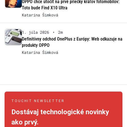
OPPO chce útočiť na prvé priečky kráľov fotomobilov:
Toto bude Find X10 Ultra
Katarína Šimková
1. júla 2026
•
2m
Definitívny odchod OnePlus z Európy: Web odkazuje na
produkty OPPO
Katarína Šimková
TOUCHIT NEWSLETTER
Dostávaj technologické novinky
ako prvý.