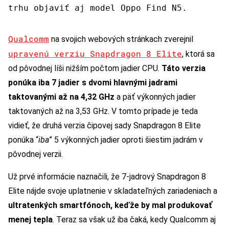
trhu objaviť aj model Oppo Find N5.
Qualcomm
na svojich webových stránkach zverejnil
upravenú verziu Snapdragon 8 Elite
, ktorá sa
od pôvodnej líši nižším počtom jadier CPU.
Táto verzia
ponúka iba 7 jadier s dvomi hlavnými jadrami
taktovanými až na 4,32 GHz
a päť výkonných jadier
taktovaných až na 3,53 GHz. V tomto prípade je teda
vidieť, že druhá verzia čipovej sady Snapdragon 8 Elite
ponúka “
iba
” 5 výkonných jadier oproti šiestim jadrám v
pôvodnej verzii.
Už prvé informácie naznačili, že 7-jadrový Snapdragon 8
Elite nájde svoje uplatnenie v skladateľných zariadeniach a
ultratenkých smartfónoch, keďže by mal produkovať
menej tepla
. Teraz sa však už iba čaká, kedy Qualcomm aj