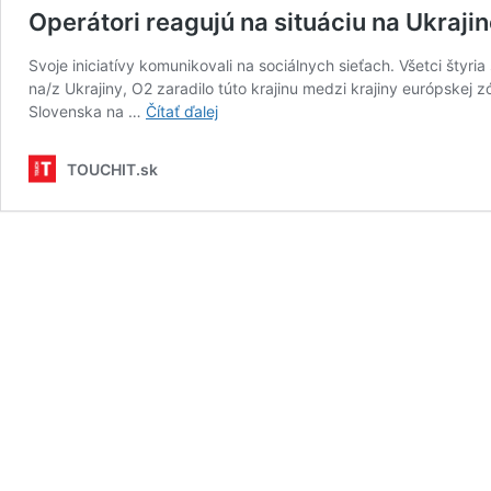
Operátori reagujú na situáciu na Ukraji
Svoje iniciatívy komunikovali na sociálnych sieťach. Všetci štyr
na/z Ukrajiny, O2 zaradilo túto krajinu medzi krajiny európske
Operátori
Slovenska na …
Čítať ďalej
reagujú
na
TOUCHIT.sk
situáciu
na
Ukrajine