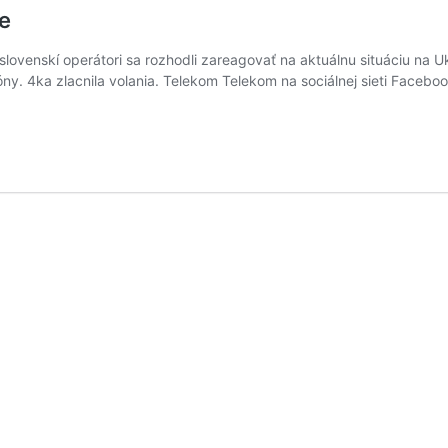
ne
ia slovenskí operátori sa rozhodli zareagovať na aktuálnu situáciu n
j zóny. 4ka zlacnila volania. Telekom Telekom na sociálnej sieti Fa