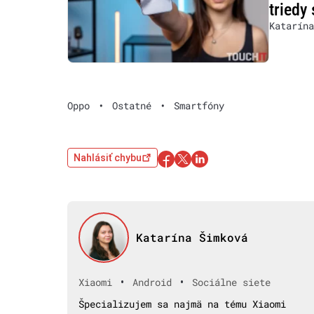
triedy
Katarína
Oppo
•
Ostatné
•
Smartfóny
Nahlásiť chybu
Katarína Šimková
•
•
Xiaomi
Android
Sociálne siete
Špecializujem sa najmä na tému Xiaomi