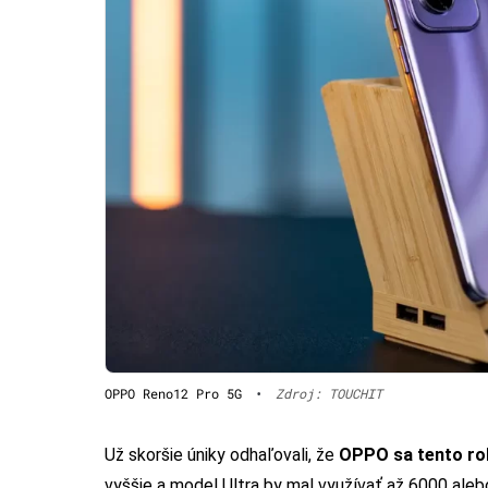
OPPO Reno12 Pro 5G
•
Zdroj: TOUCHIT
Už skoršie úniky odhaľovali, že
OPPO sa tento rok
vyššie a model Ultra by mal využívať až 6000 al