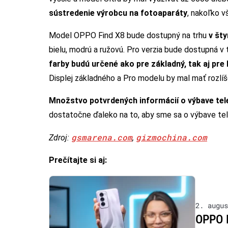
sústredenie výrobcu na fotoaparáty
, nakoľko v
Model OPPO Find X8 bude dostupný na trhu
v št
bielu, modrú a ružovú. Pro verzia bude dostupná v
farby budú určené ako pre základný, tak aj pre
Displej základného a Pro modelu by mal mať rozlíš
Množstvo potvrdených informácií o výbave te
dostatočne ďaleko na to, aby sme sa o výbave te
gsmarena.com
gizmochina.com
Zdroj:
,
Prečítajte si aj:
2. augus
OPPO R