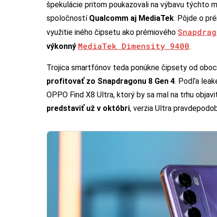
špekulácie pritom poukazovali na výbavu týchto m
spoločností
Qualcomm aj MediaTek
. Pôjde o p
Snapdrag
využitie iného čipsetu ako prémiového
MediaTek Dimensity 9400
výkonný
.
Trojica smartfónov teda ponúkne čipsety od obo
profitovať zo Snapdragonu 8 Gen 4
. Podľa leak
OPPO Find X8 Ultra, ktorý by sa mal na trhu objav
predstaviť už v októbri
, verzia Ultra pravdepodob