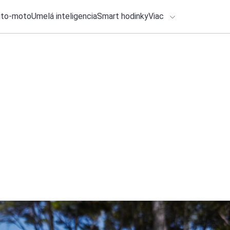
uto-moto
Umelá inteligencia
Smart hodinky
Viac
HLO BY VÁS ZAUJÍMAŤ
lačové správy
1. augusta 2026
•
2m
Tento smartfón nem
ADÁVANIA
sa v septembri na 
Zadajte frázu pre vyhľadanie
Katarína Šimková