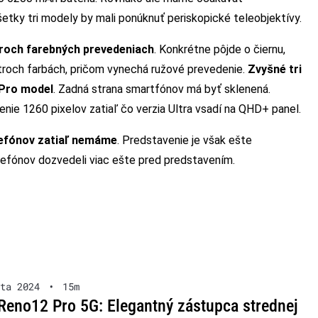
šetky tri modely by mali ponúknuť periskopické teleobjektívy.
yroch farebných prevedeniach
. Konkrétne pôjde o čiernu,
 troch farbách, pričom vynechá ružové prevedenie.
Zvyšné tri
 Pro model
. Zadná strana smartfónov má byť sklenená.
enie 1260 pixelov zatiaľ čo verzia Ultra vsadí na QHD+ panel.
lefónov zatiaľ nemáme
. Predstavenie je však ešte
lefónov dozvedeli viac ešte pred predstavením.
ta 2024
•
15m
eno12 Pro 5G: Elegantný zástupca strednej