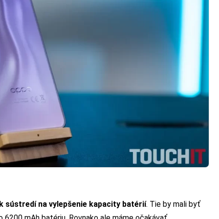
 sústredí na vylepšenie kapacity batérií
. Tie by mali byť
ebo 6200 mAh batériu. Rovnako ale máme očakávať