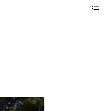
Nájsť
á žiadne rámčeky okolo displeja, ukáže
výstave IFA