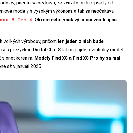
odelov, pričom sa očakáva, že využité budú čipsety od
rémiové modely s vysokým výkonom, a tak sa neočakáva
onu 8 Gen 4
.
Okrem neho však výrobca vsadí aj na
ch veľkých výrobcov, pričom
len jeden z nich bude
era s prezývkou Digital Chat Station pôjde o vrcholný model
iť s oneskorením.
Modely Find X8 a Find X8 Pro by sa mali
ne až v januári 2025.