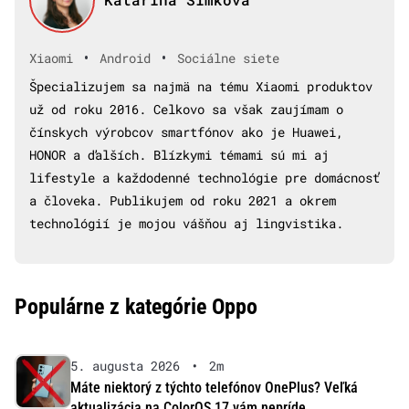
•
•
Xiaomi
Android
Sociálne siete
Špecializujem sa najmä na tému Xiaomi produktov
už od roku 2016. Celkovo sa však zaujímam o
čínskych výrobcov smartfónov ako je Huawei,
HONOR a ďalších. Blízkymi témami sú mi aj
lifestyle a každodenné technológie pre domácnosť
a človeka. Publikujem od roku 2021 a okrem
technológií je mojou vášňou aj lingvistika.
Populárne z kategórie Oppo
5. augusta 2026
•
2m
Máte niektorý z týchto telefónov OnePlus? Veľká
aktualizácia na ColorOS 17 vám nepríde