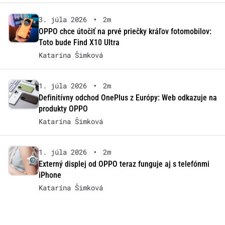
3. júla 2026
•
2m
OPPO chce útočiť na prvé priečky kráľov fotomobilov:
Toto bude Find X10 Ultra
Katarína Šimková
1. júla 2026
•
2m
Definitívny odchod OnePlus z Európy: Web odkazuje na
produkty OPPO
Katarína Šimková
1. júla 2026
•
2m
Externý displej od OPPO teraz funguje aj s telefónmi
iPhone
Katarína Šimková