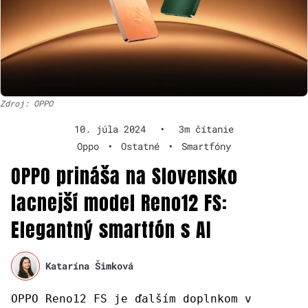
Zdroj: OPPO
10. júla 2024
•
3m čítanie
Oppo
•
Ostatné
•
Smartfóny
OPPO prináša na Slovensko
lacnejší model Reno12 FS:
Elegantný smartfón s AI
Katarína Šimková
OPPO Reno12 FS je ďalším doplnkom v