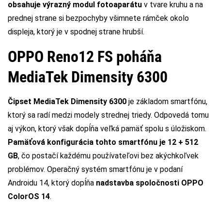
obsahuje výrazný modul fotoaparátu
v tvare kruhu a na
prednej strane si bezpochyby všimnete rámček okolo
displeja, ktorý je v spodnej strane hrubší.
OPPO Reno12 FS poháňa
MediaTek Dimensity 6300
Čipset MediaTek Dimensity 6300
je základom smartfónu,
ktorý sa radí medzi modely strednej triedy. Odpovedá tomu
aj výkon, ktorý však dopĺňa veľká pamäť spolu s úložiskom.
Pamäťová konfigurácia tohto smartfónu je 12 + 512
GB
, čo postačí každému používateľovi bez akýchkoľvek
problémov. Operačný systém smartfónu je v podaní
Androidu 14, ktorý dopĺňa
nadstavba spoločnosti OPPO
ColorOS 14
.