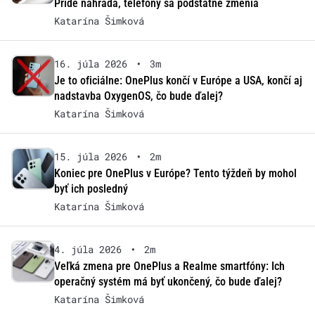
Príde náhrada, telefóny sa podstatne zmenia
Katarína Šimková
16. júla 2026
•
3m
Je to oficiálne: OnePlus končí v Európe a USA, končí aj
nadstavba OxygenOS, čo bude ďalej?
Katarína Šimková
15. júla 2026
•
2m
Koniec pre OnePlus v Európe? Tento týždeň by mohol
byť ich posledný
Katarína Šimková
4. júla 2026
•
2m
Veľká zmena pre OnePlus a Realme smartfóny: Ich
operačný systém má byť ukončený, čo bude ďalej?
Katarína Šimková