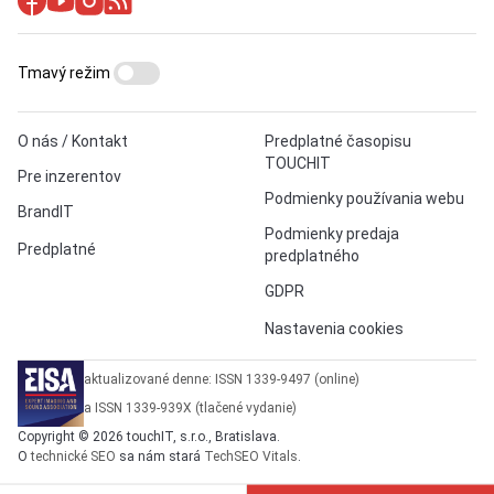
Tmavý režim
O nás / Kontakt
Predplatné časopisu
TOUCHIT
Pre inzerentov
Podmienky používania webu
BrandIT
Podmienky predaja
Predplatné
predplatného
GDPR
Nastavenia cookies
aktualizované denne: ISSN 1339-9497 (online)
a ISSN 1339-939X (tlačené vydanie)
Copyright © 2026 touchIT, s.r.o., Bratislava.
O
technické SEO
sa nám stará
TechSEO Vitals
.