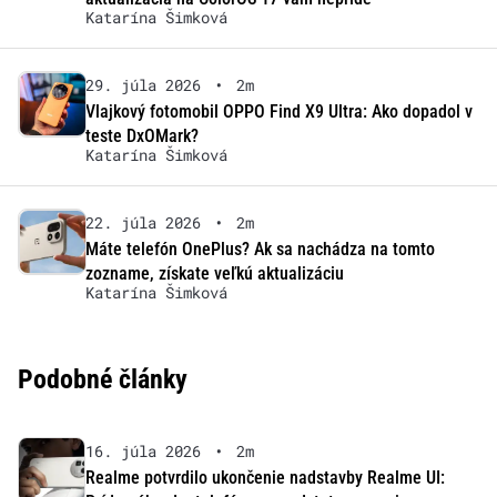
Katarína Šimková
29. júla 2026
•
2m
Vlajkový fotomobil OPPO Find X9 Ultra: Ako dopadol v
teste DxOMark?
Katarína Šimková
22. júla 2026
•
2m
Máte telefón OnePlus? Ak sa nachádza na tomto
zozname, získate veľkú aktualizáciu
Katarína Šimková
Podobné články
16. júla 2026
•
2m
Realme potvrdilo ukončenie nadstavby Realme UI: