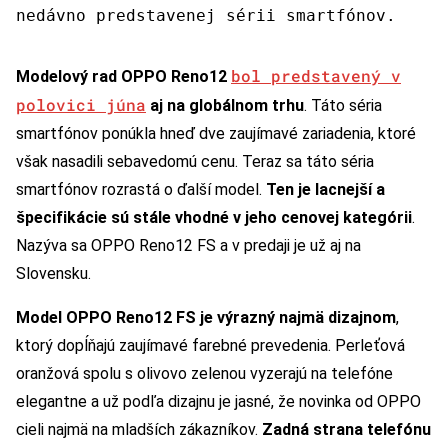
nedávno predstavenej sérii smartfónov.
bol predstavený v
Modelový rad OPPO Reno12
polovici júna
aj na globálnom trhu
. Táto séria
smartfónov ponúkla hneď dve zaujímavé zariadenia, ktoré
však nasadili sebavedomú cenu. Teraz sa táto séria
smartfónov rozrastá o ďalší model.
Ten je lacnejší a
špecifikácie sú stále vhodné v jeho cenovej kategórii
.
Nazýva sa OPPO Reno12 FS a v predaji je už aj na
Slovensku.
Model OPPO Reno12 FS je výrazný najmä dizajnom
,
ktorý dopĺňajú zaujímavé farebné prevedenia. Perleťová
oranžová spolu s olivovo zelenou vyzerajú na telefóne
elegantne a už podľa dizajnu je jasné, že novinka od OPPO
cieli najmä na mladších zákazníkov.
Zadná strana telefónu