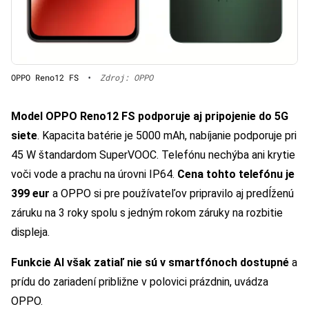
OPPO Reno12 FS
•
Zdroj: OPPO
Model OPPO Reno12 FS podporuje aj pripojenie do 5G
siete
. Kapacita batérie je 5000 mAh, nabíjanie podporuje pri
45 W štandardom SuperVOOC. Telefónu nechýba ani krytie
voči vode a prachu na úrovni IP64.
Cena tohto telefónu je
399 eur
a OPPO si pre používateľov pripravilo aj predĺženú
záruku na 3 roky spolu s jedným rokom záruky na rozbitie
displeja.
Funkcie AI však zatiaľ nie sú v smartfónoch dostupné
a
prídu do zariadení približne v polovici prázdnin, uvádza
OPPO.