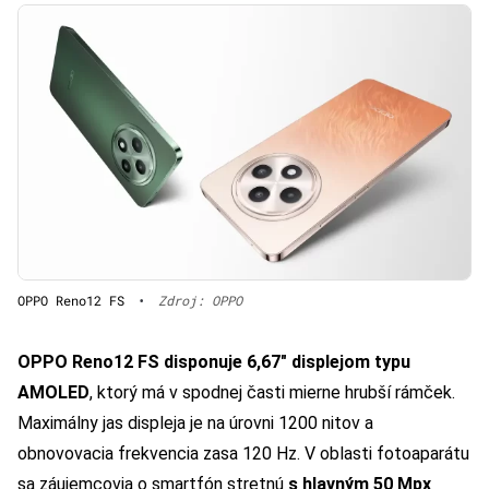
OPPO Reno12 FS
•
Zdroj: OPPO
OPPO Reno12 FS disponuje 6,67″ displejom typu
AMOLED
, ktorý má v spodnej časti mierne hrubší rámček.
Maximálny jas displeja je na úrovni 1200 nitov a
obnovovacia frekvencia zasa 120 Hz. V oblasti fotoaparátu
sa záujemcovia o smartfón stretnú
s hlavným 50 Mpx