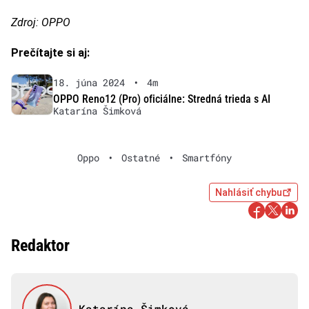
Zdroj: OPPO
Prečítajte si aj:
18. júna 2024
•
4m
OPPO Reno12 (Pro) oficiálne: Stredná trieda s AI
Katarína Šimková
Oppo
•
Ostatné
•
Smartfóny
Nahlásiť chybu
Redaktor
Katarína Šimková