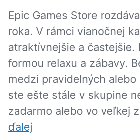
Epic Games Store rozdáva
roka. V rámci vianočnej 
atraktívnejšie a častejšie
formou relaxu a zábavy. Be
medzi pravidelných alebo 
ste ešte stále v skupine n
zadarmo alebo vo veľkej z
Tieto
ďalej
ponuky
neprehliadnite.