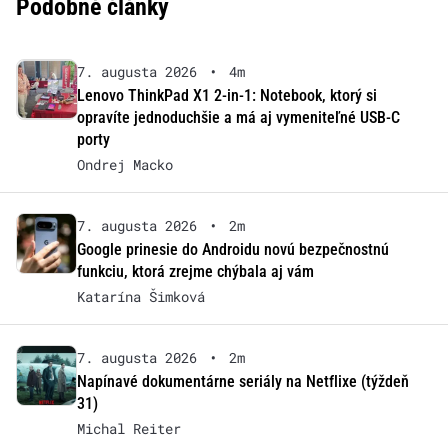
Podobné články
7. augusta 2026
•
4m
Lenovo ThinkPad X1 2-in-1: Notebook, ktorý si
opravíte jednoduchšie a má aj vymeniteľné USB-C
porty
Ondrej Macko
7. augusta 2026
•
2m
Google prinesie do Androidu novú bezpečnostnú
funkciu, ktorá zrejme chýbala aj vám
Katarína Šimková
7. augusta 2026
•
2m
Napínavé dokumentárne seriály na Netflixe (týždeň
31)
Michal Reiter