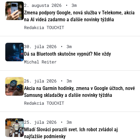
2. augusta 2026
•
3m
Zmena podpory Google, nová služba v Telekome, akcia
na AI videá zadarmo a ďalšie novinky týždňa
Redakcia TOUCHIT
30. júla 2026
•
3m
Dá sa Bluetooth skutočne vypnúť? Nie vždy
Michal Reiter
26. júla 2026
•
3m
Akcia na Garmin hodinky, zmena v Google účtoch, nové
Samsung skladačky a ďalšie novinky týždňa
Redakcia TOUCHIT
25. júla 2026
•
3m
Mladí Slováci porazili svet. Ich robot zvládol aj
najťažšie podmienky