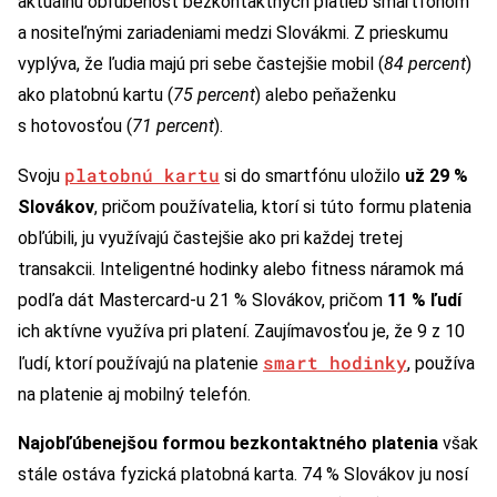
aktuálnu obľúbenosť bezkontaktných platieb smartfónom
a nositeľnými zariadeniami medzi Slovákmi. Z prieskumu
vyplýva, že ľudia majú pri sebe častejšie mobil (
84 percent
)
ako platobnú kartu (
75 percent
) alebo peňaženku
s hotovosťou (
71 percent
).
platobnú kartu
Svoju
si do smartfónu uložilo
už 29 %
Slovákov
, pričom používatelia, ktorí si túto formu platenia
obľúbili, ju využívajú častejšie ako pri každej tretej
transakcii. Inteligentné hodinky alebo fitness náramok má
podľa dát Mastercard-u 21 % Slovákov, pričom
11 % ľudí
ich aktívne využíva pri platení. Zaujímavosťou je, že 9 z 10
smart hodinky
ľudí, ktorí používajú na platenie
, používa
na platenie aj mobilný telefón.
Najobľúbenejšou formou bezkontaktného platenia
však
stále ostáva fyzická platobná karta. 74 % Slovákov ju nosí