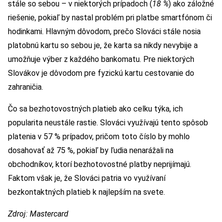
stále so sebou – v niektorých prípadoch (
18 %
) ako záložné
riešenie, pokiaľ by nastal problém pri platbe smartfónom či
hodinkami. Hlavným dôvodom, prečo Slováci stále nosia
platobnú kartu so sebou je, že karta sa nikdy nevybije a
umožňuje výber z každého bankomatu. Pre niektorých
Slovákov je dôvodom pre fyzickú kartu cestovanie do
zahraničia.
Čo sa bezhotovostných platieb ako celku týka, ich
popularita neustále rastie. Slováci využívajú tento spôsob
platenia v 57 % prípadov, pričom toto číslo by mohlo
dosahovať až 75 %, pokiaľ by ľudia nenarážali na
obchodníkov, ktorí bezhotovostné platby neprijímajú.
Faktom však je, že Slováci patria vo využívaní
bezkontaktných platieb k najlepším na svete.
Zdroj: Mastercard