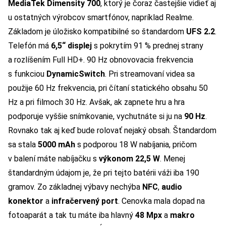
MediaTek Dimensity 700
, ktorý je čoraz častejšie vidieť aj
u ostatných výrobcov smartfónov, napríklad Realme.
Základom je úložisko kompatibilné so štandardom
UFS 2.2
.
Telefón má
6,5“ displej
s pokrytím 91 % prednej strany
a rozlíšením Full HD+. 90 Hz obnovovacia frekvencia
s funkciou
DynamicSwitch
. Pri streamovaní videa sa
použije 60 Hz frekvencia, pri čítaní statického obsahu 50
Hz a pri filmoch 30 Hz. Avšak, ak zapnete hru a hra
podporuje vyššie snímkovanie, vychutnáte si ju na
90 Hz
.
Rovnako tak aj keď bude rolovať nejaký obsah. Štandardom
sa stala
5000 mAh
s podporou 18 W nabíjania, pričom
v balení máte nabíjačku s
výkonom 22,5 W
. Menej
štandardným údajom je, že pri tejto batérii váži iba 190
gramov. Zo základnej výbavy nechýba
NFC
,
audio
konektor
a
infračervený port
. Cenovka mala dopad na
fotoaparát a tak tu máte iba hlavný
48 Mpx
a
makro