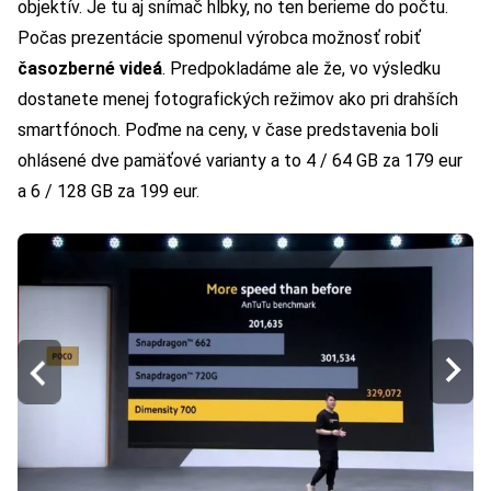
objektív. Je tu aj snímač hĺbky, no ten berieme do počtu.
Počas prezentácie spomenul výrobca možnosť robiť
časozberné videá
. Predpokladáme ale že, vo výsledku
dostanete menej fotografických režimov ako pri drahších
smartfónoch. Poďme na ceny, v čase predstavenia boli
ohlásené dve pamäťové varianty a to 4 / 64 GB za 179 eur
a 6 / 128 GB za 199 eur.