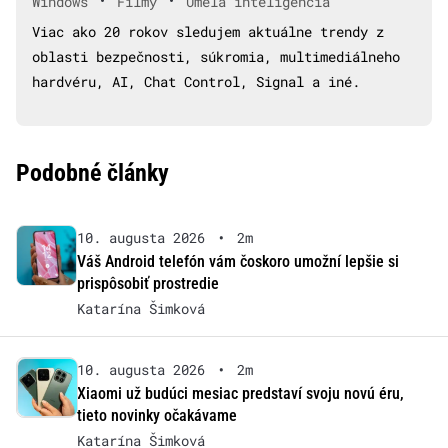
•
•
Windows
Filmy
Umelá inteligencia
Viac ako 20 rokov sledujem aktuálne trendy z
oblasti bezpečnosti, súkromia, multimediálneho
hardvéru, AI, Chat Control, Signal a iné.
Podobné články
10. augusta 2026
•
2m
Váš Android telefón vám čoskoro umožní lepšie si
prispôsobiť prostredie
Katarína Šimková
10. augusta 2026
•
2m
Xiaomi už budúci mesiac predstaví svoju novú éru,
tieto novinky očakávame
Katarína Šimková