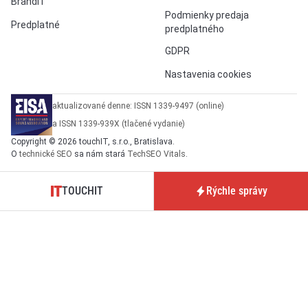
BrandIT
Podmienky predaja
Predplatné
predplatného
GDPR
Nastavenia cookies
aktualizované denne: ISSN 1339-9497 (online)
a ISSN 1339-939X (tlačené vydanie)
Copyright © 2026 touchIT, s.r.o., Bratislava.
O
technické SEO
sa nám stará
TechSEO Vitals
.
TOUCHIT
Rýchle správy