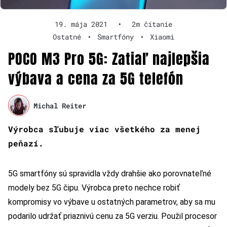
19. mája 2021
•
2m čítanie
Ostatné
•
Smartfóny
•
Xiaomi
POCO M3 Pro 5G: Zatiaľ najlepšia
výbava a cena za 5G telefón
Michal Reiter
Výrobca sľubuje viac všetkého za menej
peňazí.
5G smartfóny sú spravidla vždy drahšie ako porovnateľné
modely bez 5G čipu. Výrobca preto nechce robiť
kompromisy vo výbave u ostatných parametrov, aby sa mu
podarilo udržať priaznivú cenu za 5G verziu. Použil procesor