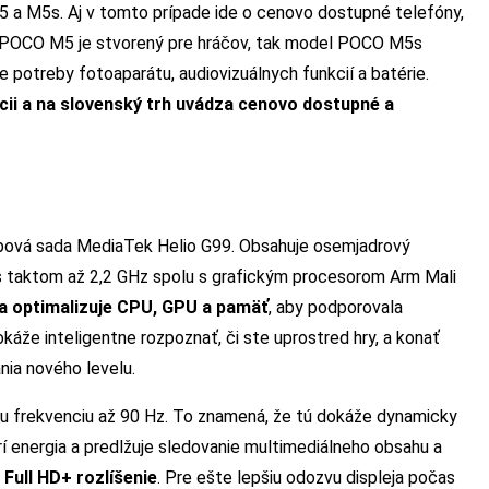
 a M5s. Aj v tomto prípade ide o cenovo dostupné telefóny,
m POCO M5 je stvorený pre hráčov, tak model POCO M5s
 potreby fotoaparátu, audiovizuálnych funkcií a batérie.
ícii a na slovenský trh uvádza cenovo dostupné a
ová sada MediaTek Helio G99. Obsahuje osemjadrový
 taktom až 2,2 GHz spolu s grafickým procesorom Arm Mali
 a optimalizuje CPU, GPU a pamäť
, aby podporovala
okáže inteligentne rozpoznať, či ste uprostred hry, a konať
nia nového levelu.
 frekvenciu až 90 Hz. To znamená, že tú dokáže dynamicky
í energia a predlžuje sledovanie multimediálneho obsahu a
 Full HD+ rozlíšenie
. Pre ešte lepšiu odozvu displeja počas