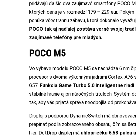
pridávajú ďalšie dva zaujímavé smartfóny POCO M5
ktorých cena je v rozmedzí 179 – 229 eur. Poký
ponúka všestrannú zábavu, ktorá dokonale vyvažuje
POCO tak aj naďalej zostáva verné svojej trad
zaujímavé telefóny pre mladých.
POCO M5
Vo výbave modelu POCO M5 sa nachádza 6 nm čip
procesor s dvoma výkonnými jadrami Cortex-A76 s
G57.
Funkcia Game Turbo 5.0 inteligentne riadi
stabilné hranie aj pri náročných tituloch. Systém d
tak, aby vás prijatá správa neodpojila od prekonáva
Displej s podporou DynamicSwitch má obnovovaciu
prepínať podľa zobrazovaného obsahu, čím sa šetr
hier. DotDrop displej má
uhlopriečku 6,58-palca a