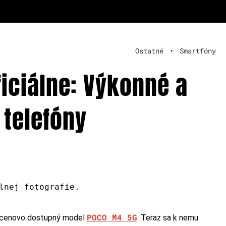
Ostatné
•
Smartfóny
iciálne: Výkonné a
telefóny
lnej fotografie.
POCO M4 5G
h cenovo dostupný model
. Teraz sa k nemu