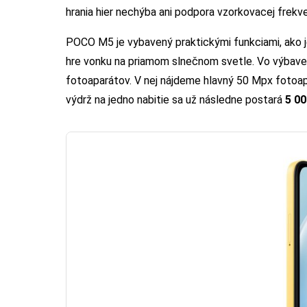
hrania hier nechýba ani podpora vzorkovacej frek
POCO M5 je vybavený praktickými funkciami, ako je
hre vonku na priamom slnečnom svetle. Vo výbave
fotoaparátov. V nej nájdeme hlavný 50 Mpx fotoa
výdrž na jedno nabitie sa už následne postará
5 00