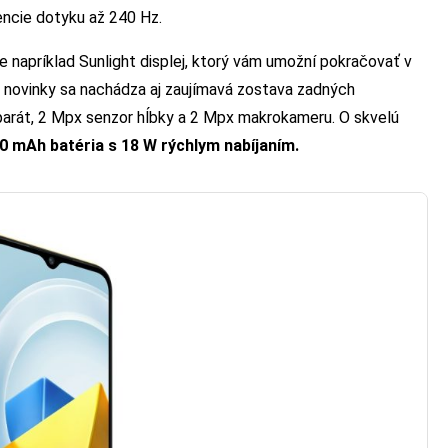
vencie dotyku až 240 Hz.
 napríklad Sunlight displej, ktorý vám umožní pokračovať v
 novinky sa nachádza aj zaujímavá zostava zadných
parát, 2 Mpx senzor hĺbky a 2 Mpx makrokameru. O skvelú
0 mAh batéria s 18 W rýchlym nabíjaním.