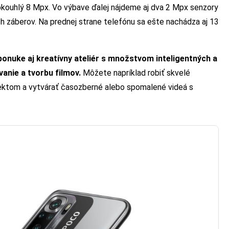
rokouhlý 8 Mpx. Vo výbave ďalej nájdeme aj dva 2 Mpx senzory
h záberov. Na prednej strane telefónu sa ešte nachádza aj 13
ponuke aj kreatívny ateliér s množstvom inteligentných a
vanie a tvorbu filmov.
Môžete napríklad robiť skvelé
fektom a vytvárať časozberné alebo spomalené videá s