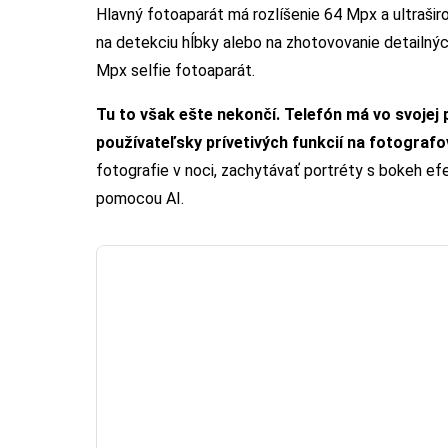
Hlavný fotoaparát má rozlíšenie 64 Mpx a ultraši
na detekciu hĺbky alebo na zhotovovanie detailnýc
Mpx selfie fotoaparát.
Tu to však ešte nekončí. Telefón má vo svojej 
používateľsky prívetivých funkcií na fotografo
fotografie v noci, zachytávať portréty s bokeh e
pomocou AI.