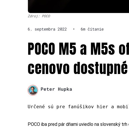
Zdroj: POCO
6. septembra 2022
•
6m čítanie
POCO M5 a M5s of
cenovo dostupné 
Peter Hupka
Určené sú pre fanúšikov hier a mobi
POCO iba pred pár dňami uviedlo na slovenský tr