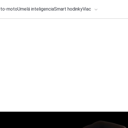
uto-moto
Umelá inteligencia
Smart hodinky
Viac
HLO BY VÁS ZAUJÍMAŤ
lačové správy
26. júla 2026
•
5m
ADÁVANIA
Jedno kliknutie a a
povolenia v smartf
Zadajte frázu pre vyhľadanie
Katarína Šimková