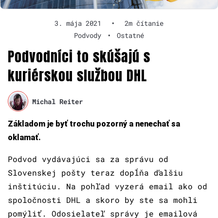
3. mája 2021
•
2m čítanie
Podvody
•
Ostatné
Podvodníci to skúšajú s
kuriérskou službou DHL
Michal Reiter
Základom je byť trochu pozorný a nenechať sa
oklamať.
Podvod vydávajúci sa za správu od
Slovenskej pošty teraz dopĺňa ďalšiu
inštitúciu. Na pohľad vyzerá email ako od
spoločnosti DHL a skoro by ste sa mohli
pomýliť. Odosielateľ správy je emailová