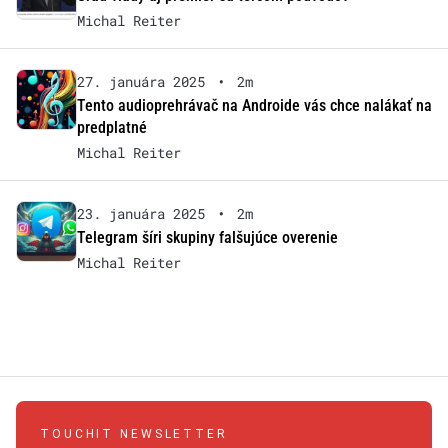
Michal Reiter
27. januára 2025
•
2m
Tento audioprehrávač na Androide vás chce nalákať na
predplatné
Michal Reiter
23. januára 2025
•
2m
Telegram šíri skupiny falšujúce overenie
Michal Reiter
TOUCHIT NEWSLETTER