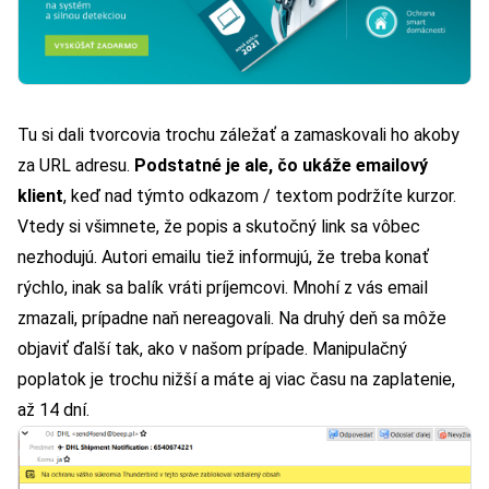
Tu si dali tvorcovia trochu záležať a zamaskovali ho akoby
za URL adresu.
Podstatné je ale, čo ukáže emailový
klient
, keď nad týmto odkazom / textom podržíte kurzor.
Vtedy si všimnete, že popis a skutočný link sa vôbec
nezhodujú. Autori emailu tiež informujú, že treba konať
rýchlo, inak sa balík vráti príjemcovi. Mnohí z vás email
zmazali, prípadne naň nereagovali. Na druhý deň sa môže
objaviť ďalší tak, ako v našom prípade. Manipulačný
poplatok je trochu nižší a máte aj viac času na zaplatenie,
až 14 dní.