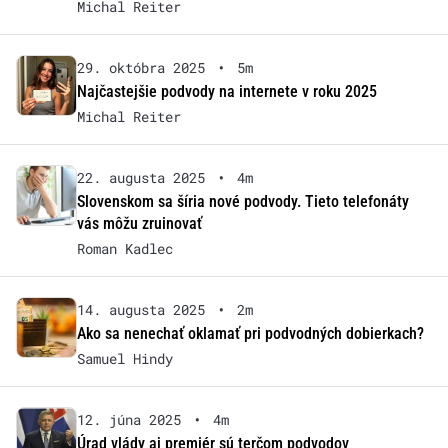
Michal Reiter
29. októbra 2025
•
5m
Najčastejšie podvody na internete v roku 2025
Michal Reiter
22. augusta 2025
•
4m
Slovenskom sa šíria nové podvody. Tieto telefonáty
vás môžu zruinovať
Roman Kadlec
14. augusta 2025
•
2m
Ako sa nenechať oklamať pri podvodných dobierkach?
Samuel Hindy
12. júna 2025
•
4m
Úrad vlády aj premiér sú terčom podvodov