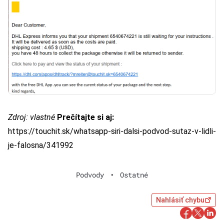
Zdroj: vlastné
Prečítajte si aj:
https://touchit.sk/whatsapp-siri-dalsi-podvod-sutaz-v-lidli-
je-falosna/341992
Podvody
•
Ostatné
Nahlásiť chybu