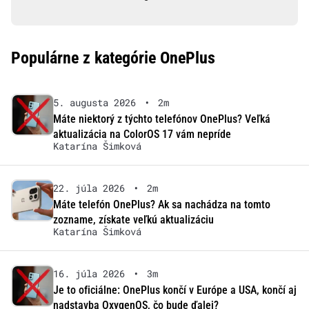
Populárne z kategórie OnePlus
5. augusta 2026
•
2m
Máte niektorý z týchto telefónov OnePlus? Veľká
aktualizácia na ColorOS 17 vám nepríde
Katarína Šimková
22. júla 2026
•
2m
Máte telefón OnePlus? Ak sa nachádza na tomto
zozname, získate veľkú aktualizáciu
Katarína Šimková
16. júla 2026
•
3m
Je to oficiálne: OnePlus končí v Európe a USA, končí aj
nadstavba OxygenOS, čo bude ďalej?