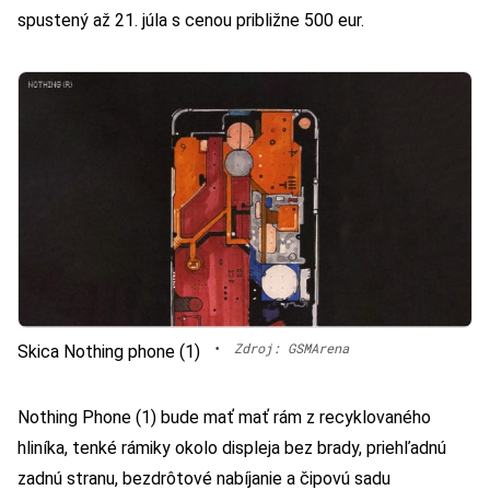
spustený až 21. júla s cenou približne 500 eur.
•
Zdroj: GSMArena
Skica Nothing phone (1)
Nothing Phone (1) bude mať mať rám z recyklovaného
hliníka, tenké rámiky okolo displeja bez brady, priehľadnú
zadnú stranu, bezdrôtové nabíjanie a čipovú sadu