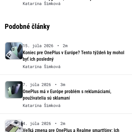
Katarína Šimková
Podobné články
15. júla 2026
•
2m
Koniec pre OnePlus v Európe? Tento týždeň by mohol
byť ich posledný
Katarína Šimková
7. júla 2026
•
3m
OnePlus má v Európe problém s reklamáciami,
používatelia sú sklamaní
Katarína Šimková
4. júla 2026
•
2m
Veľká zmena pre OnePlus a Realme smartfóny: Ich