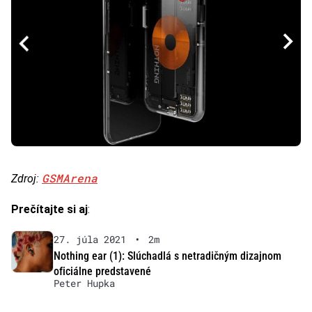
GSMArena
Zdroj:
Prečítajte si aj
:
27. júla 2021
•
2m
Nothing ear (1): Slúchadlá s netradičným dizajnom
oficiálne predstavené
Peter Hupka