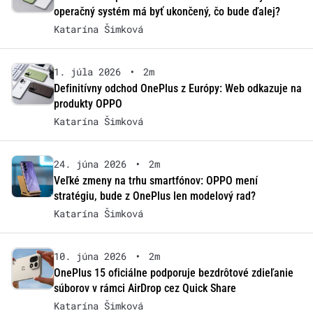
operačný systém má byť ukončený, čo bude ďalej?
Katarína Šimková
1. júla 2026
•
2m
Definitívny odchod OnePlus z Európy: Web odkazuje na
produkty OPPO
Katarína Šimková
24. júna 2026
•
2m
Veľké zmeny na trhu smartfónov: OPPO mení
stratégiu, bude z OnePlus len modelový rad?
Katarína Šimková
10. júna 2026
•
2m
OnePlus 15 oficiálne podporuje bezdrôtové zdieľanie
súborov v rámci AirDrop cez Quick Share
Katarína Šimková