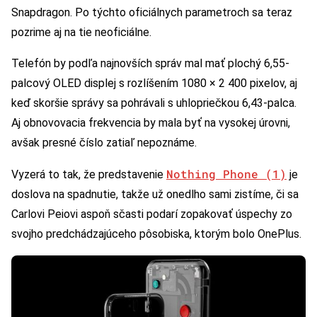
Snapdragon. Po týchto oficiálnych parametroch sa teraz
pozrime aj na tie neoficiálne.
Telefón by podľa najnovších správ mal mať plochý 6,55-
palcový OLED displej s rozlíšením 1080 × 2 400 pixelov, aj
keď skoršie správy sa pohrávali s uhlopriečkou 6,43-palca.
Aj obnovovacia frekvencia by mala byť na vysokej úrovni,
avšak presné číslo zatiaľ nepoznáme.
Nothing Phone (1)
Vyzerá to tak, že predstavenie
je
doslova na spadnutie, takže už onedlho sami zistíme, či sa
Carlovi Peiovi aspoň sčasti podarí zopakovať úspechy zo
svojho predchádzajúceho pôsobiska, ktorým bolo OnePlus.