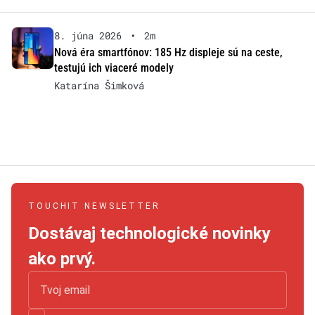
8. júna 2026
•
2m
Nová éra smartfónov: 185 Hz displeje sú na ceste,
testujú ich viaceré modely
Katarína Šimková
TOUCHIT NEWSLETTER
Dostávaj technologické novinky
ako prvý.