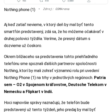
•
Zdroj: GSMArena
Nothing phone (1)
Aj keď zatiaľ nevieme, v ktorý deň by mal byť tento
smartfón predstavený, zdá sa, že ho môžeme očakávať v
druhej polovici týždňa. Veríme, že presný dátum s
dozvieme už čoskoro.
Okrem blížiaceho sa predstavenia tohto priehľadného
telefónu sme spoznali ďalších partnerov spoločnosti
Nothing, ktorí by mali zohrať významnú rolu pri uvedení
Nothing Phone (1) na trhy v jednotlivých regiónoch.
Patria
sem – O2 v Spojenom kráľovstve, Deutsche Telekom v
Nemecku a Flipkart v Indii.
Hoci najnovšie správy naznačujú, že telefón bude
predstavený už tento týždeň, jeho predaj by mal byť