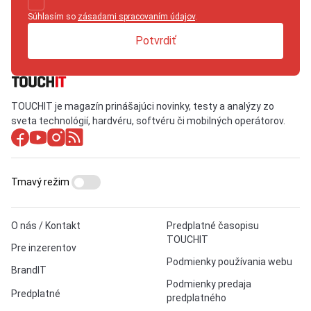
Súhlasím so
zásadami spracovaním údajov
.
Potvrdiť
TOUCHIT je magazín prinášajúci novinky, testy a analýzy zo
sveta technológií, hardvéru, softvéru či mobilných operátorov.
Tmavý režim
O nás / Kontakt
Predplatné časopisu
TOUCHIT
Pre inzerentov
Podmienky používania webu
BrandIT
Podmienky predaja
Predplatné
predplatného