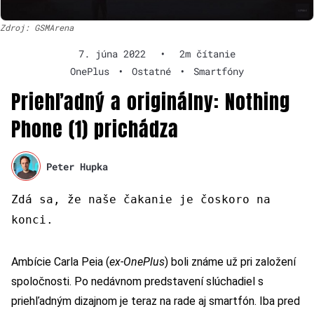
Zdroj: GSMArena
7. júna 2022
•
2m čítanie
OnePlus
•
Ostatné
•
Smartfóny
Priehľadný a originálny: Nothing
Phone (1) prichádza
Peter Hupka
Zdá sa, že naše čakanie je čoskoro
na
konci.
Ambície Carla Peia (
ex-OnePlus
) boli známe už pri založení
spoločnosti. Po nedávnom predstavení slúchadiel s
priehľadným dizajnom je teraz na rade aj smartfón. Iba pred