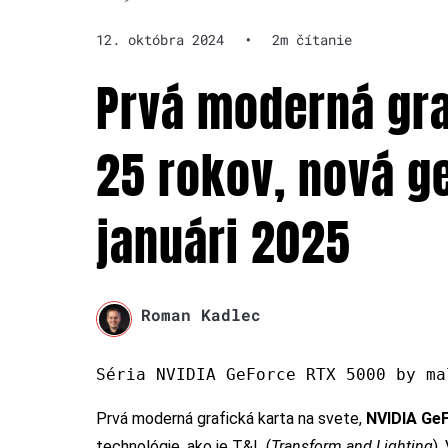
12. októbra 2024
•
2m čítanie
Prvá moderná gra
25 rokov, nová g
januári 2025
Roman Kadlec
Séria NVIDIA GeForce RTX 5000 by ma
Prvá moderná grafická karta na svete,
NVIDIA Ge
technológie, ako je T&L (
Transform and Lighting
).