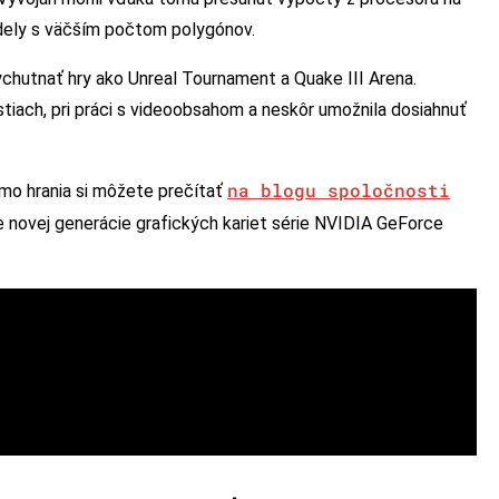
modely s väčším počtom polygónov.
vychutnať hry ako Unreal Tournament a Quake III Arena.
astiach, pri práci s videoobsahom a neskôr umožnila dosiahnuť
na blogu spoločnosti
 mimo hrania si môžete prečítať
ie novej generácie grafických kariet série NVIDIA GeForce