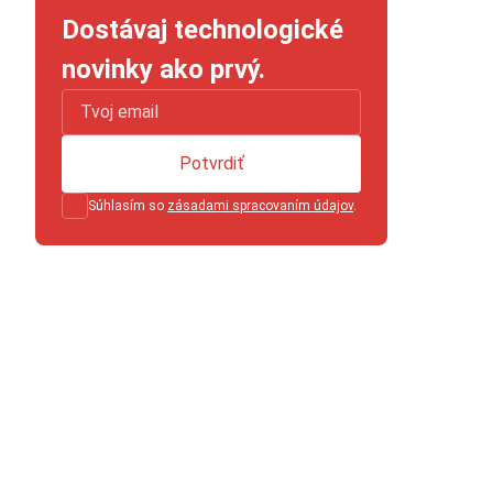
Dostávaj technologické
novinky ako prvý.
Potvrdiť
Súhlasím so
zásadami spracovaním údajov
.