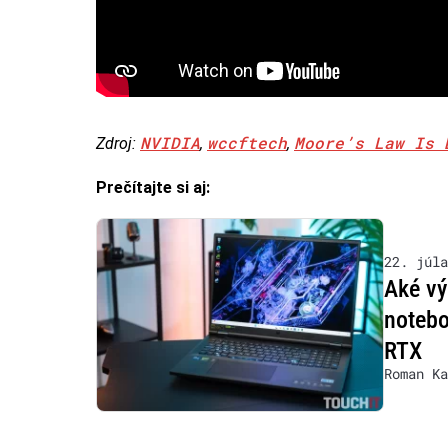
NVIDIA
wccftech
Moore’s Law Is 
Zdroj:
,
,
Prečítajte si aj:
22. júla
Aké vý
notebo
RTX
Roman Ka