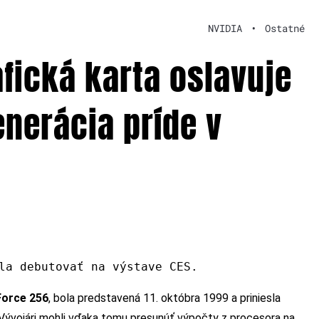
NVIDIA
•
Ostatné
fická karta oslavuje
enerácia príde v
la debutovať na výstave CES.
Force 256
, bola predstavená 11. októbra 1999 a priniesla
 Vývojári mohli vďaka tomu presunúť výpočty z procesora na