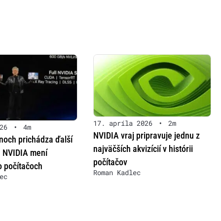
17. apríla 2026
•
2m
26
•
4m
NVIDIA vraj pripravuje jednu z
noch prichádza ďalší
najväčších akvizícií v histórii
. NVIDIA mení
počítačov
o počítačoch
Roman Kadlec
ec