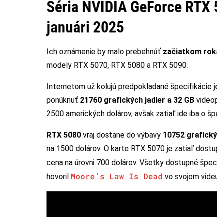
Séria NVIDIA GeForce RTX 
januári 2025
Ich oznámenie by malo prebehnúť
začiatkom rok
modely RTX 5070, RTX 5080 a RTX 5090.
Internetom už kolujú predpokladané špecifikácie je
ponúknuť
21760 grafických jadier a 32 GB
videop
2500 amerických dolárov, avšak zatiaľ ide iba o šp
RTX 5080
vraj dostane do výbavy
10752 grafický
na 1500 dolárov. O karte RTX 5070 je zatiaľ dost
cena na úrovni 700 dolárov. Všetky dostupné špec
Moore’s Law Is Dead
hovoril
vo svojom videu