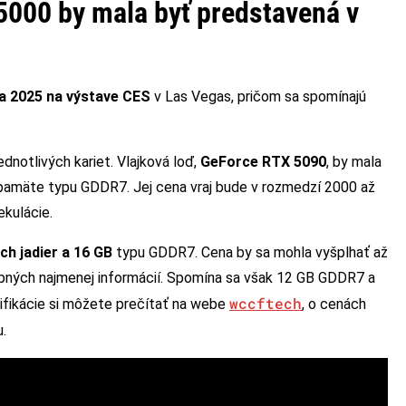
5000 by mala byť predstavená v
a 2025 na výstave CES
v Las Vegas, pričom sa spomínajú
dnotlivých kariet. Vlajková loď,
GeForce RTX 5090
, by mala
amäte typu GDDR7. Jej cena vraj bude v rozmedzí 2000 až
ekulácie.
ch jadier a 16 GB
typu GDDR7. Cena by sa mohla vyšplhať až
upných najmenej informácií. Spomína sa však 12 GB GDDR7 a
wccftech
ifikácie si môžete prečítať na webe
, o cenách
.