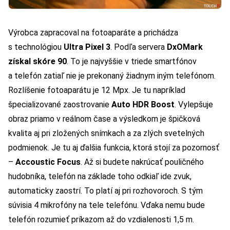
Výrobca zapracoval na fotoaparáte a prichádza
s technológiou
Ultra Pixel 3
. Podľa servera
DxOMark
získal skóre 90
. To je najvyššie v triede smartfónov
a telefón zatiaľ nie je prekonaný žiadnym iným telefónom.
Rozlíšenie fotoaparátu je 12 Mpx. Je tu napríklad
špecializované zaostrovanie
Auto HDR Boost
. Vylepšuje
obraz priamo v reálnom čase a výsledkom je špičková
kvalita aj pri zložených snímkach a za zlých svetelných
podmienok. Je tu aj ďalšia funkcia, ktorá stojí za pozornosť
–
Accoustic Focus
. Až si budete nakrúcať pouličného
hudobníka, telefón na základe toho odkiaľ ide zvuk,
automaticky zaostrí. To platí aj pri rozhovoroch. S tým
súvisia 4 mikrofóny na tele telefónu. Vďaka nemu bude
telefón rozumieť príkazom až do vzdialenosti 1,5 m.