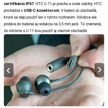
certifikáciu IP67
. HTC U 11 je prachu a vode odolný. HTC
prichádza s
USB-C konektorom
. V balení sú slúchadlá,
ktoré sa dajú použiť len s týmto rozhraním. Výrobca ale
pridáva do balenia aj redukciu na 3,5 mm jack. To znamená,
že môžete s U 11-kou použiť aj vlastné slúchadlá.