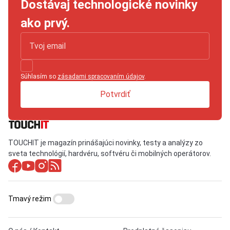
Dostávaj technologické novinky
ako prvý.
Súhlasím so
zásadami spracovaním údajov
.
Potvrdiť
TOUCHIT je magazín prinášajúci novinky, testy a analýzy zo
sveta technológií, hardvéru, softvéru či mobilných operátorov.
Tmavý režim