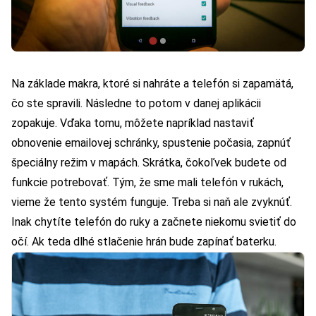
Na základe makra, ktoré si nahráte a telefón si zapamätá,
čo ste spravili. Následne to potom v danej aplikácii
zopakuje. Vďaka tomu, môžete napríklad nastaviť
obnovenie emailovej schránky, spustenie počasia, zapnúť
špeciálny režim v mapách. Skrátka, čokoľvek budete od
funkcie potrebovať. Tým, že sme mali telefón v rukách,
vieme že tento systém funguje. Treba si naň ale zvyknúť.
Inak chytíte telefón do ruky a začnete niekomu svietiť do
očí. Ak teda dlhé stlačenie hrán bude zapínať baterku.