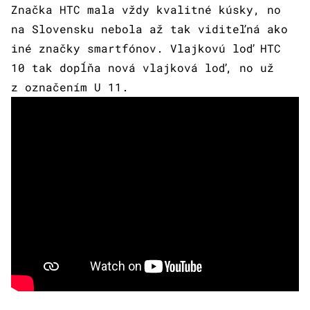
Značka HTC mala vždy kvalitné kúsky, no
na Slovensku nebola až tak viditeľná ako
iné značky smartfónov. Vlajkovú loď HTC
10 tak dopĺňa nová vlajková loď, no už
z označením U 11.