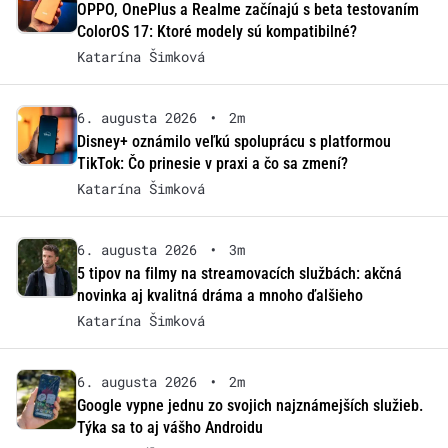
OPPO, OnePlus a Realme začínajú s beta testovaním
ColorOS 17: Ktoré modely sú kompatibilné?
Katarína Šimková
6. augusta 2026
•
2m
Disney+ oznámilo veľkú spoluprácu s platformou
TikTok: Čo prinesie v praxi a čo sa zmení?
Katarína Šimková
6. augusta 2026
•
3m
5 tipov na filmy na streamovacích službách: akčná
novinka aj kvalitná dráma a mnoho ďalšieho
Katarína Šimková
6. augusta 2026
•
2m
Google vypne jednu zo svojich najznámejších služieb.
Týka sa to aj vášho Androidu