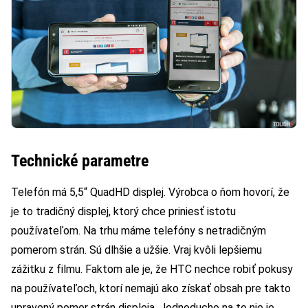
Technické parametre
Telefón má 5,5“ QuadHD displej. Výrobca o ňom hovorí, že
je to tradičný displej, ktorý chce priniesť istotu
používateľom. Na trhu máme telefóny s netradičným
pomerom strán. Sú dlhšie a užšie. Vraj kvôli lepšiemu
zážitku z filmu. Faktom ale je, že HTC nechce robiť pokusy
na používateľoch, ktorí nemajú ako získať obsah pre takto
upravený pomer strán displeja. Jednoducho na to nie je