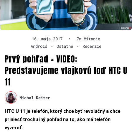
16. mája 2017
•
7m čítanie
Android
•
Ostatné
•
Recenzie
Prvý pohľad + VIDEO:
Predstavujeme vlajkovú loď HTC U
11
Michal Reiter
HTC U 11 je telefón, ktorý chce byť revolučný a chce
priniesť trochu iný pohľad na to, ako má telefón
vyzerať.