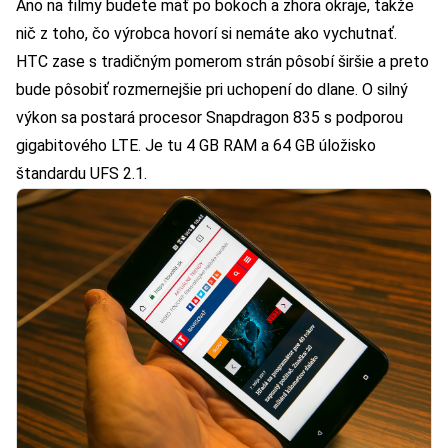
Áno na filmy budete mať po bokoch a zhora okraje, takže
nič z toho, čo výrobca hovorí si nemáte ako vychutnať.
HTC zase s tradičným pomerom strán pôsobí širšie a preto
bude pôsobiť rozmernejšie pri uchopení do dlane. O silný
výkon sa postará procesor Snapdragon 835 s podporou
gigabitového LTE. Je tu 4 GB RAM a 64 GB úložisko
štandardu UFS 2.1.