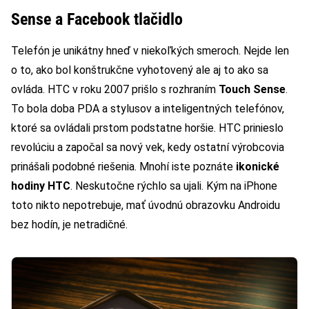
Sense a Facebook tlačidlo
Telefón je unikátny hneď v niekoľkých smeroch. Nejde len
o to, ako bol konštrukčne vyhotovený ale aj to ako sa
ovláda. HTC v roku 2007 prišlo s rozhraním
Touch Sense
.
To bola doba PDA a stylusov a inteligentných telefónov,
ktoré sa ovládali prstom podstatne horšie. HTC prinieslo
revolúciu a započal sa nový vek, kedy ostatní výrobcovia
prinášali podobné riešenia. Mnohí iste poznáte
ikonické
hodiny HTC
. Neskutočne rýchlo sa ujali. Kým na iPhone
toto nikto nepotrebuje, mať úvodnú obrazovku Androidu
bez hodín, je netradičné.