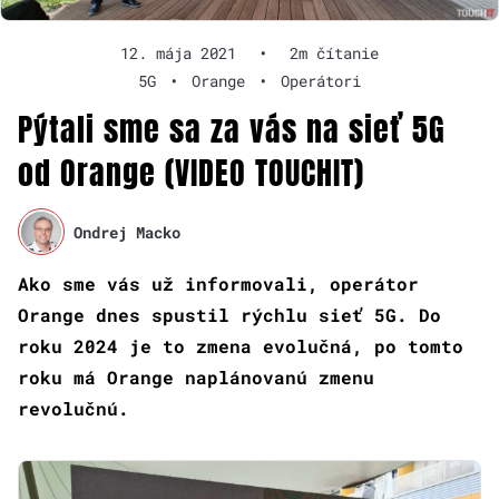
12. mája 2021
•
2m čítanie
5G
•
Orange
•
Operátori
Pýtali sme sa za vás na sieť 5G
od Orange (VIDEO TOUCHIT)
Ondrej Macko
Ako sme vás už informovali, operátor
Orange dnes spustil rýchlu sieť 5G. Do
roku 2024 je to zmena evolučná, po tomto
roku má Orange naplánovanú zmenu
revolučnú.