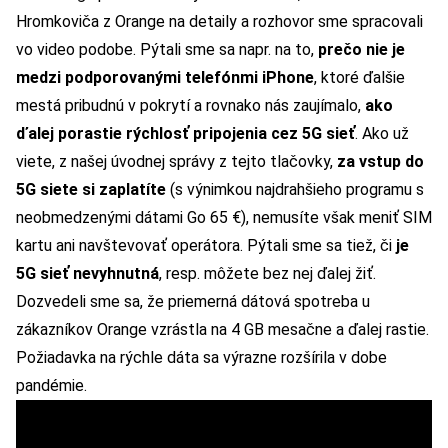
Hromkoviča z Orange na detaily a rozhovor sme spracovali
vo video podobe. Pýtali sme sa napr. na to,
prečo nie je
medzi podporovanými telefónmi iPhone
, ktoré ďalšie
mestá pribudnú v pokrytí a rovnako nás zaujímalo,
ako
ďalej porastie rýchlosť pripojenia cez 5G sieť
. Ako už
viete, z našej úvodnej správy z tejto tlačovky,
za vstup do
5G siete si zaplatíte
(s výnimkou najdrahšieho programu s
neobmedzenými dátami Go 65 €), nemusíte však meniť SIM
kartu ani navštevovať operátora. Pýtali sme sa tiež, či
je
5G sieť nevyhnutná
, resp. môžete bez nej ďalej žiť.
Dozvedeli sme sa, že priemerná dátová spotreba u
zákazníkov Orange vzrástla na 4 GB mesačne a ďalej rastie.
Požiadavka na rýchle dáta sa výrazne rozšírila v dobe
pandémie.