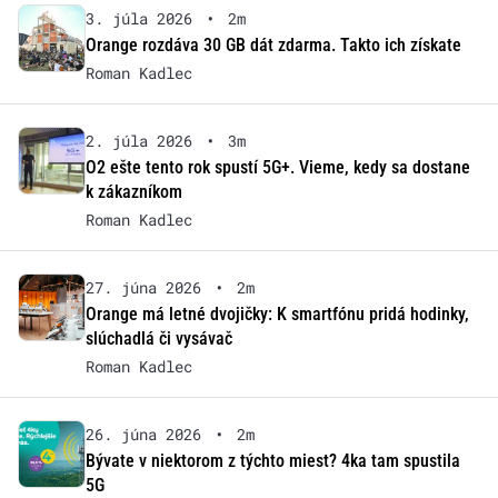
3. júla 2026
•
2m
Orange rozdáva 30 GB dát zdarma. Takto ich získate
Roman Kadlec
2. júla 2026
•
3m
O2 ešte tento rok spustí 5G+. Vieme, kedy sa dostane
k zákazníkom
Roman Kadlec
27. júna 2026
•
2m
Orange má letné dvojičky: K smartfónu pridá hodinky,
slúchadlá či vysávač
Roman Kadlec
26. júna 2026
•
2m
Bývate v niektorom z týchto miest? 4ka tam spustila
5G