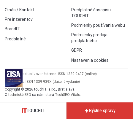
O nás / Kontakt
Predplatné časopisu
TOUCHIT
Pre inzerentov
Podmienky používania webu
BrandIT
Podmienky predaja
Predplatné
predplatného
GDPR
Nastavenia cookies
aktualizované denne: ISSN 1339-9497 (online)
a ISSN 1339-939X (tlačené vydanie)
Copyright © 2026 touchIT, s.r.o., Bratislava.
O
technické SEO
sa nám stará
TechSEO Vitals
.
TOUCHIT
Rýchle správy