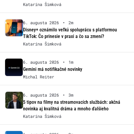
Katarína Šimková
6. augusta 2026
•
2m
Disney+ oznámilo veľkú spoluprácu s platformou
TikTok: Čo prinesie v praxi a čo sa zmení?
Katarína Šimková
6. augusta 2026
•
1m
Gemini má notifikačné novinky
Michal Reiter
6. augusta 2026
•
3m
5 tipov na filmy na streamovacích službách: akčná
novinka aj kvalitná dráma a mnoho ďalšieho
Katarína Šimková