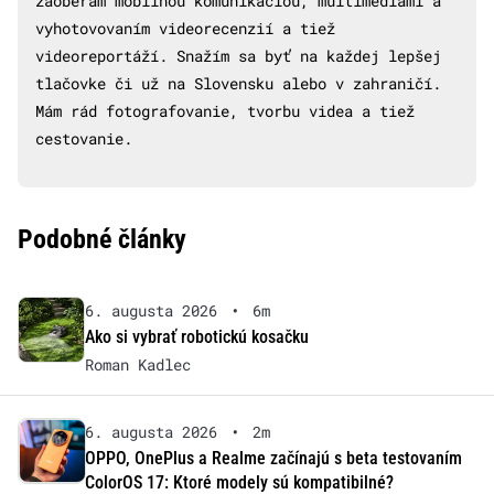
zaoberám mobilnou komunikáciou, multimédiami a
vyhotovovaním videorecenzií a tiež
videoreportáží. Snažím sa byť na každej lepšej
tlačovke či už na Slovensku alebo v zahraničí.
Mám rád fotografovanie, tvorbu videa a tiež
cestovanie.
Podobné články
6. augusta 2026
•
6m
Ako si vybrať robotickú kosačku
Roman Kadlec
6. augusta 2026
•
2m
OPPO, OnePlus a Realme začínajú s beta testovaním
ColorOS 17: Ktoré modely sú kompatibilné?