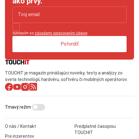
ako prvý.
Súhlasím so
zásadami spracovaním údajov
.
Potvrdiť
TOUCHIT je magazín prinášajúci novinky, testy a analýzy zo
sveta technológií, hardvéru, softvéru či mobilných operátorov.
Tmavý režim
O nás / Kontakt
Predplatné časopisu
TOUCHIT
Pre inzerentov