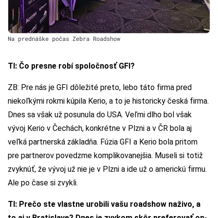
Na prednáške počas Zebra Roadshow
TI: Čo presne robí spoločnosť GFI?
ZB: Pre nás je GFI dôležité preto, lebo táto firma pred
niekoľkými rokmi kúpila Kerio, a to je historicky česká firma.
Dnes sa však už posunula do USA. Veľmi dlho bol však
vývoj Kerio v Čechách, konkrétne v Plzni a v ČR bola aj
veľká partnerská základňa. Fúzia GFI a Kerio bola pritom
pre partnerov povedzme komplikovanejšia. Museli si totiž
zvyknúť, že vývoj už nie je v Plzni a ide už o americkú firmu.
Ale po čase si zvykli.
TI: Prečo ste vlastne urobili vašu roadshow naživo, a
to aj v Bratislave? Dnes je zvykom skôr preferovať on-