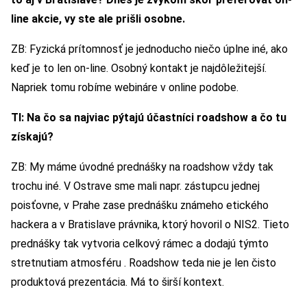
line akcie, vy ste ale prišli osobne.
ZB: Fyzická prítomnosť je jednoducho niečo úplne iné, ako
keď je to len on-line. Osobný kontakt je najdôležitejší.
Napriek tomu robíme webináre v online podobe.
TI: Na čo sa najviac pýtajú účastníci roadshow a čo tu
získajú?
ZB: My máme úvodné prednášky na roadshow vždy tak
trochu iné. V Ostrave sme mali napr. zástupcu jednej
poisťovne, v Prahe zase prednášku známeho etického
hackera a v Bratislave právnika, ktorý hovoril o NIS2. Tieto
prednášky tak vytvoria celkový rámec a dodajú týmto
stretnutiam atmosféru . Roadshow teda nie je len čisto
produktová prezentácia. Má to širší kontext.