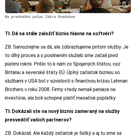
Na prednáške počas Zebra Roadshow
TI: Dá sa stále založiť biznis hlavne na softvéri?
ZB: Samozrejme sa dá, ale zdôrazňujeme pritom služby. Je
to dlhý proces a s posilnením služieb sme začali pred
piatimi rokmi. Prišlo to k nám zo Spojených štátov, cez
Britániu a severské štáty EÚ. Úplný začiatok biznisu so
službami v USA bol v súvislosti s finančnou krízou Lehman
Brothers v roku 2008. Firmy vtedy nemali peniaze na
investície, ale boli schopné platiť mesačné poplatky.
TI: Dokázali ste na nový biznis zameraný na služby
presvedčiť vašich partnerov?
ZB: Dokázali. Ale každý začiatok je ťažký a aj tu sme sa