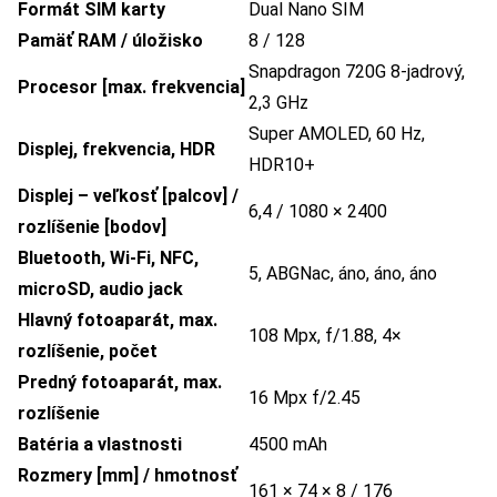
Formát SIM karty
Dual Nano SIM
Pamäť RAM / úložisko
8 / 128
Snapdragon 720G 8-jadrový,
Procesor [max. frekvencia]
2,3 GHz
Super AMOLED, 60 Hz,
Displej, frekvencia, HDR
HDR10+
Displej – veľkosť [palcov] /
6,4 / 1080 × 2400
rozlíšenie [bodov]
Bluetooth, Wi-Fi, NFC,
5, ABGNac, áno, áno, áno
microSD, audio jack
Hlavný fotoaparát, max.
108 Mpx, f/1.88, 4×
rozlíšenie, počet
Predný fotoaparát, max.
16 Mpx f/2.45
rozlíšenie
Batéria a vlastnosti
4500 mAh
Rozmery [mm] / hmotnosť
161 × 74 × 8 / 176