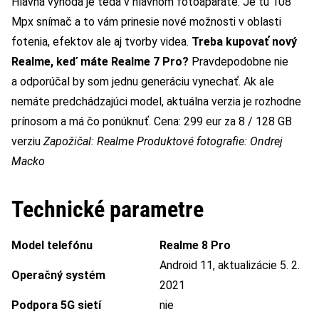
Hlavná výhoda je teda v hlavnom fotoaparáte. Je tu 108
Mpx snímač a to vám prinesie nové možnosti v oblasti
fotenia, efektov ale aj tvorby videa.
Treba kupovať nový
Realme, keď máte Realme 7 Pro?
Pravdepodobne nie
a odporúčal by som jednu generáciu vynechať. Ak ale
nemáte predchádzajúci model, aktuálna verzia je rozhodne
prínosom a má čo ponúknuť. Cena: 299 eur za 8 / 128 GB
verziu
Zapožičal: Realme
Produktové fotografie: Ondrej
Macko
Technické parametre
Model telefónu
Realme 8 Pro
Android 11, aktualizácie 5. 2.
Operačný systém
2021
Podpora 5G sietí
nie