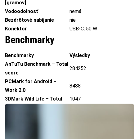
[gramov]
Vodoodolnosť
nemá
Bezdrôtové nabíjanie
nie
Konektor
USB-C, 50 W
Benchmarky
Benchmarky
Výsledky
AnTuTu Benchmark – Total
284252
score
PCMark for Android –
8488
Work 2.0
3DMark Wild Life – Total
1047