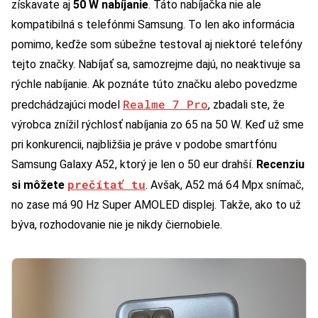
získavate aj
50 W nabíjanie
. Táto nabíjačka nie ale
kompatibilná s telefónmi Samsung. To len ako informácia
pomimo, keďže som súbežne testoval aj niektoré telefóny
tejto značky. Nabíjať sa, samozrejme dajú, no neaktivuje sa
rýchle nabíjanie. Ak poznáte túto značku alebo povedzme
Realme 7 Pro
predchádzajúci model
, zbadali ste, že
výrobca znížil rýchlosť nabíjania zo 65 na 50 W. Keď už sme
pri konkurencii, najbližšia je práve v podobe smartfónu
Samsung Galaxy A52, ktorý je len o 50 eur drahší.
Recenziu
prečítať tu
si môžete
. Avšak, A52 má 64 Mpx snímač,
no zase má 90 Hz Super AMOLED displej. Takže, ako to už
býva, rozhodovanie nie je nikdy čiernobiele.