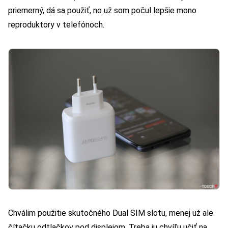
priemerný, dá sa použiť, no už som počul lepšie mono
reproduktory v telefónoch.
Chválim použitie skutočného Dual SIM slotu, menej už ale
čítačku odtlačkov pod displejom. Treba ju chvíľu učiť na