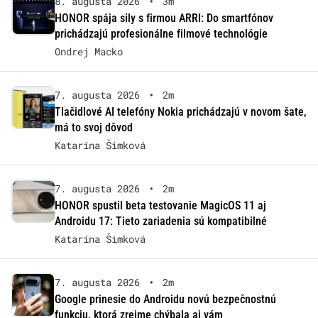
8. augusta 2026
•
3m
HONOR spája sily s firmou ARRI: Do smartfónov
prichádzajú profesionálne filmové technológie
Ondrej Macko
7. augusta 2026
•
2m
Tlačidlové AI telefóny Nokia prichádzajú v novom šate,
má to svoj dôvod
Katarína Šimková
7. augusta 2026
•
2m
HONOR spustil beta testovanie MagicOS 11 aj
Androidu 17: Tieto zariadenia sú kompatibilné
Katarína Šimková
7. augusta 2026
•
2m
Google prinesie do Androidu novú bezpečnostnú
funkciu, ktorá zrejme chýbala aj vám