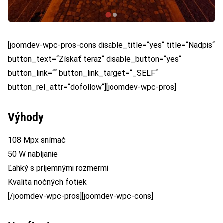
[joomdev-wpc-pros-cons disable_title=“yes“ title=“Nadpis“
button_text=“Získať teraz“ disable_button=“yes“
button_link=““ button_link_target=“_SELF“
button_rel_attr=“dofollow“][joomdev-wpc-pros]
Výhody
108 Mpx snímač
50 W nabíjanie
Ľahký s príjemnými rozmermi
Kvalita nočných fotiek
[/joomdev-wpc-pros][joomdev-wpc-cons]