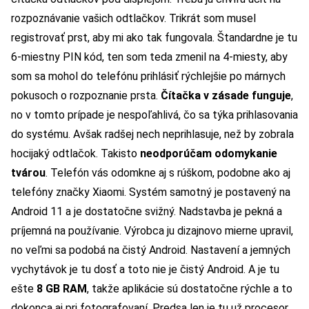
rozpoznávanie vašich odtlačkov. Trikrát som musel
registrovať prst, aby mi ako tak fungovala. Štandardne je tu
6-miestny PIN kód, ten som teda zmenil na 4-miesty, aby
som sa mohol do telefónu prihlásiť rýchlejšie po márnych
pokusoch o rozpoznanie prsta.
Čítačka v zásade funguje
,
no v tomto prípade je nespoľahlivá, čo sa týka prihlasovania
do systému. Avšak radšej nech neprihlasuje, než by zobrala
hocijaký odtlačok. Takisto
neodporúčam odomykanie
tvárou
. Telefón vás odomkne aj s rúškom, podobne ako aj
telefóny značky Xiaomi. Systém samotný je postavený na
Android 11 a je dostatočne svižný. Nadstavba je pekná a
príjemná na používanie. Výrobca ju dizajnovo mierne upravil,
no veľmi sa podobá na čistý Android. Nastavení a jemných
vychytávok je tu dosť a toto nie je čistý Android. A je tu
ešte
8 GB RAM
, takže aplikácie sú dostatočne rýchle a to
dokonca aj pri fotografovaní. Predsa len je tu už procesor