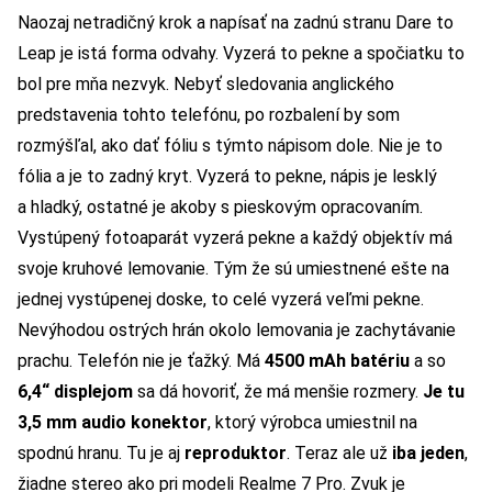
Naozaj netradičný krok a napísať na zadnú stranu Dare to
Leap je istá forma odvahy. Vyzerá to pekne a spočiatku to
bol pre mňa nezvyk. Nebyť sledovania anglického
predstavenia tohto telefónu, po rozbalení by som
rozmýšľal, ako dať fóliu s týmto nápisom dole. Nie je to
fólia a je to zadný kryt. Vyzerá to pekne, nápis je lesklý
a hladký, ostatné je akoby s pieskovým opracovaním.
Vystúpený fotoaparát vyzerá pekne a každý objektív má
svoje kruhové lemovanie. Tým že sú umiestnené ešte na
jednej vystúpenej doske, to celé vyzerá veľmi pekne.
Nevýhodou ostrých hrán okolo lemovania je zachytávanie
prachu. Telefón nie je ťažký. Má
4500 mAh batériu
a so
6,4“ displejom
sa dá hovoriť, že má menšie rozmery.
Je tu
3,5 mm audio konektor
, ktorý výrobca umiestnil na
spodnú hranu. Tu je aj
reproduktor
. Teraz ale už
iba jeden
,
žiadne stereo ako pri modeli Realme 7 Pro. Zvuk je