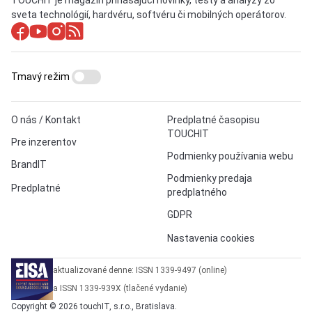
TOUCHIT je magazín prinášajúci novinky, testy a analýzy zo
sveta technológií, hardvéru, softvéru či mobilných operátorov.
Tmavý režim
O nás / Kontakt
Predplatné časopisu
TOUCHIT
Pre inzerentov
Podmienky používania webu
BrandIT
Podmienky predaja
Predplatné
predplatného
GDPR
Nastavenia cookies
aktualizované denne: ISSN 1339-9497 (online)
a ISSN 1339-939X (tlačené vydanie)
Copyright © 2026 touchIT, s.r.o., Bratislava.