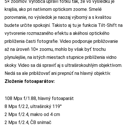
5× zoomov. Výrobca upraví fotku tak, že vo výsledku je
krajšia, ako pri natívnom optickom zoome. Smelé
porovnanie, no výsledok je naozaj výborný a s kvalitou
budete určite spokojní. Takisto aj tu je funkcia Tilt-Shift na
vytvorenie rozmazaného efektu a akéhosi optického
priblíženia časti fotografie. Video podporuje približovanie
až na úroveň 10× zoomu, mohlo by však byť trochu
plynulejšie, na istých miestach stupnice priblíženia vidno
skoky. Video sa dá spraviť aj s ultraširokouhlým objektívom.
Nedá sa ale približovať ani prepnúť na hlavný objektív.
Zloženie fotoaparátov:
108 Mpx f/1.88, hlavný fotoaparát
8 Mpx f/2.2, ultraširoký 119°
2 Mpx f/2.4, makro od 4 cm
2 Mpx f/2.4, ČB snímač