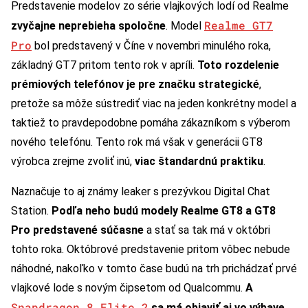
Predstavenie modelov zo série vlajkových lodí od Realme
Realme GT7
zvyčajne neprebieha spoločne
. Model
Pro
bol predstavený v Číne v novembri minulého roka,
základný GT7 pritom tento rok v apríli.
Toto rozdelenie
prémiových telefónov je pre značku strategické
,
pretože sa môže sústrediť viac na jeden konkrétny model a
taktiež to pravdepodobne pomáha zákazníkom s výberom
nového telefónu. Tento rok má však v generácii GT8
výrobca zrejme zvoliť inú,
viac štandardnú praktiku
.
Naznačuje to aj známy leaker s prezývkou Digital Chat
Station.
Podľa neho budú modely Realme GT8 a GT8
Pro predstavené súčasne
a stať sa tak má v októbri
tohto roka. Októbrové predstavenie pritom vôbec nebude
náhodné, nakoľko v tomto čase budú na trh prichádzať prvé
vlajkové lode s novým čipsetom od Qualcommu.
A
Snapdragon 8 Elite 2
sa má objaviť aj vo výbave