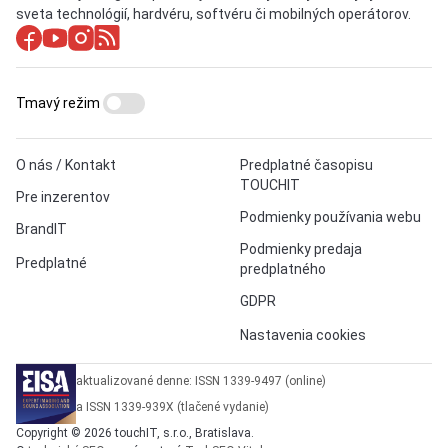
sveta technológií, hardvéru, softvéru či mobilných operátorov.
Tmavý režim
O nás / Kontakt
Predplatné časopisu
TOUCHIT
Pre inzerentov
Podmienky používania webu
BrandIT
Podmienky predaja
Predplatné
predplatného
GDPR
Nastavenia cookies
aktualizované denne: ISSN 1339-9497 (online)
a ISSN 1339-939X (tlačené vydanie)
Copyright © 2026 touchIT, s.r.o., Bratislava.