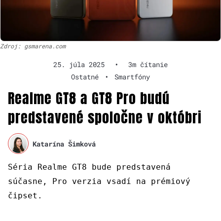
Zdroj: gsmarena.com
25. júla 2025
•
3m čítanie
Ostatné
•
Smartfóny
Realme GT8 a GT8 Pro budú
predstavené spoločne v októbri
Katarína Šimková
Séria Realme GT8 bude predstavená
súčasne, Pro verzia vsadí na prémiový
čipset.