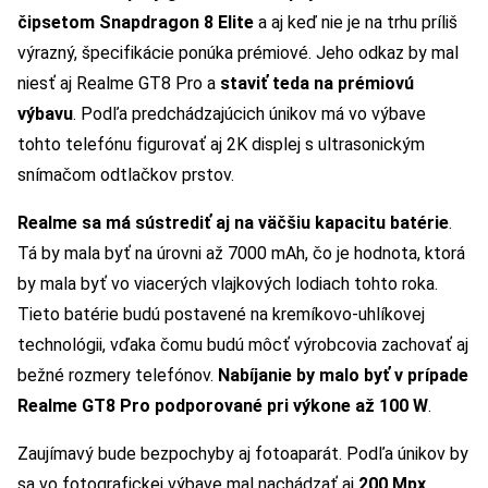
čipsetom Snapdragon 8 Elite
a aj keď nie je na trhu príliš
výrazný, špecifikácie ponúka prémiové. Jeho odkaz by mal
niesť aj Realme GT8 Pro a
staviť teda na prémiovú
výbavu
. Podľa predchádzajúcich únikov má vo výbave
tohto telefónu figurovať aj 2K displej s ultrasonickým
snímačom odtlačkov prstov.
Realme sa má sústrediť aj na väčšiu kapacitu batérie
.
Tá by mala byť na úrovni až 7000 mAh, čo je hodnota, ktorá
by mala byť vo viacerých vlajkových lodiach tohto roka.
Tieto batérie budú postavené na kremíkovo-uhlíkovej
technológii, vďaka čomu budú môcť výrobcovia zachovať aj
bežné rozmery telefónov.
Nabíjanie by malo byť v prípade
Realme GT8 Pro podporované pri výkone až 100 W
.
Zaujímavý bude bezpochyby aj fotoaparát. Podľa únikov by
sa vo fotografickej výbave mal nachádzať aj
200 Mpx