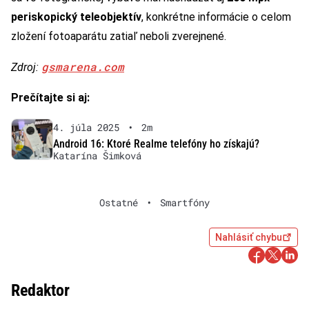
periskopický teleobjektív
, konkrétne informácie o celom
zložení fotoaparátu zatiaľ neboli zverejnené.
gsmarena.com
Zdroj:
Prečítajte si aj:
4. júla 2025
•
2m
Android 16: Ktoré Realme telefóny ho získajú?
Katarína Šimková
Ostatné
•
Smartfóny
Nahlásiť chybu
Redaktor