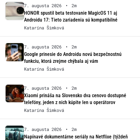
7. augusta 2026
•
2m
HONOR spustil beta testovanie MagicOS 11 aj
Androidu 17: Tieto zariadenia sú kompatibilné
Katarína Šimková
7. augusta 2026
•
2m
Google prinesie do Androidu novú bezpečnostnú
funkciu, ktorá zrejme chýbala aj vám
Katarína Šimková
7. augusta 2026
•
2m
Xiaomi prináša na Slovensko dva cenovo dostupné
telefóny, jeden z nich kúpite len u operátorov
Katarína Šimková
7. augusta 2026
•
2m
Napínavé dokumentárne seriály na Netflixe (týždeň