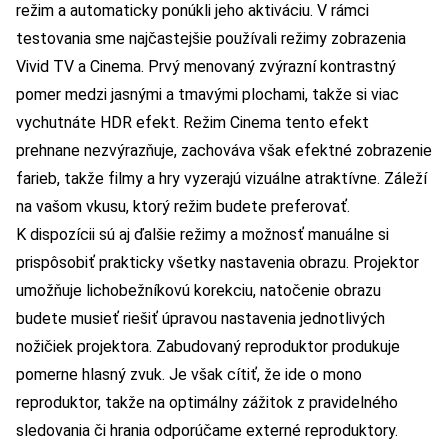
režim a automaticky ponúkli jeho aktiváciu. V rámci
testovania sme najčastejšie používali režimy zobrazenia
Vivid TV a Cinema. Prvý menovaný zvýrazní kontrastný
pomer medzi jasnými a tmavými plochami, takže si viac
vychutnáte HDR efekt. Režim Cinema tento efekt
prehnane nezvýrazňuje, zachováva však efektné zobrazenie
farieb, takže filmy a hry vyzerajú vizuálne atraktívne. Záleží
na vašom vkusu, ktorý režim budete preferovať.
K dispozícii sú aj ďalšie režimy a možnosť manuálne si
prispôsobiť prakticky všetky nastavenia obrazu. Projektor
umožňuje lichobežníkovú korekciu, natočenie obrazu
budete musieť riešiť úpravou nastavenia jednotlivých
nožičiek projektora. Zabudovaný reproduktor produkuje
pomerne hlasný zvuk. Je však cítiť, že ide o mono
reproduktor, takže na optimálny zážitok z pravidelného
sledovania či hrania odporúčame externé reproduktory.