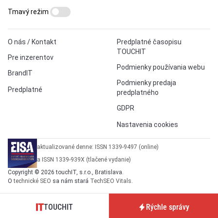
Tmavý režim
O nás / Kontakt
Predplatné časopisu
TOUCHIT
Pre inzerentov
Podmienky používania webu
BrandIT
Podmienky predaja
Predplatné
predplatného
GDPR
Nastavenia cookies
aktualizované denne: ISSN 1339-9497 (online)
a ISSN 1339-939X (tlačené vydanie)
Copyright © 2026 touchIT, s.r.o., Bratislava.
O
technické SEO
sa nám stará
TechSEO Vitals
.
TOUCHIT
Rýchle správy