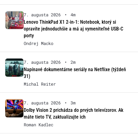
7. augusta 2026
•
4m
Lenovo ThinkPad X1 2-in-1: Notebook, ktorý si
opravíte jednoduchšie a má aj vymeniteľné USB-C
porty
Ondrej Macko
7. augusta 2026
•
2m
Napínavé dokumentárne seriály na Netflixe (týždeň
31)
Michal Reiter
7. augusta 2026
•
3m
Dolby Vision 2 prichádza do prvých televízorov. Ak
máte tieto TV, zaktualizujte ich
Roman Kadlec