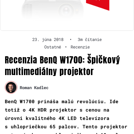
23. júna 2018
•
3m čítanie
Ostatné
•
Recenzie
Recenzia BenQ W1700: Špičkový
multimediálny projektor
Roman Kadlec
BenQ W1700 prináša malú revolúciu. Ide
totiž o 4K HDR projektor s cenou na
úrovni kvalitného 4K LED televízora
s uhlopriečkou 65 palcov. Tento projektor