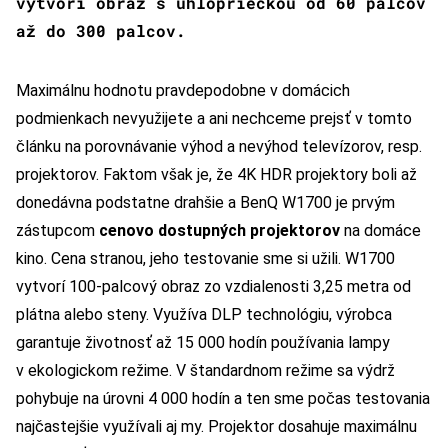
vytvorí obraz s uhlopriečkou od 60 palcov
až do 300 palcov.
Maximálnu hodnotu pravdepodobne v domácich
podmienkach nevyužijete a ani nechceme prejsť v tomto
článku na porovnávanie výhod a nevýhod televízorov, resp.
projektorov. Faktom však je, že 4K HDR projektory boli až
donedávna podstatne drahšie a BenQ W1700 je prvým
zástupcom
cenovo dostupných projektorov
na domáce
kino. Cena stranou, jeho testovanie sme si užili. W1700
vytvorí 100-palcový obraz zo vzdialenosti 3,25 metra od
plátna alebo steny. Využíva DLP technológiu, výrobca
garantuje životnosť až 15 000 hodín používania lampy
v ekologickom režime. V štandardnom režime sa výdrž
pohybuje na úrovni 4 000 hodín a ten sme počas testovania
najčastejšie využívali aj my. Projektor dosahuje maximálnu