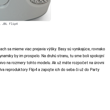
i JBL Flip4
iach sa mierne viac prejavia výšky. Basy sú vynikajúce, rovnako
ynamiky by im prospelo. Na druhú stranu, tu sme boli spokojní
apivo na rozmery tohto modelu. Ak už máte rozpočet na úrovni
dva reproduktory Flip4 a zapojte ich do seba či už do Party