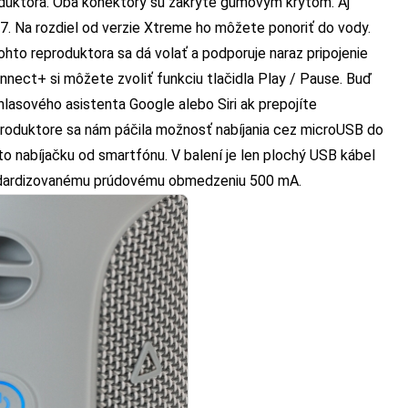
oduktora. Oba konektory sú zakryté gumovým krytom. Aj
7. Na rozdiel od verzie Xtreme ho môžete ponoriť do vody.
tohto reproduktora sa dá volať a podporuje naraz pripojenie
nect+ si môžete zvoliť funkciu tlačidla Play / Pause. Buď
lasového asistenta Google alebo Siri ak prepojíte
produktore sa nám páčila možnosť nabíjania cez microUSB do
 to nabíjačku od smartfónu. V balení je len plochý USB kábel
tandardizovanému prúdovému obmedzeniu 500 mA.