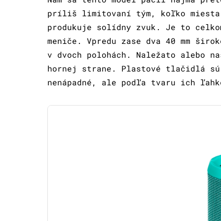
príliš limitovaní tým, koľko miesta
produkuje solídny zvuk. Je to celko
meniče. Vpredu zase dva 40 mm širok
v dvoch polohách. Naležato alebo na
hornej strane. Plastové tlačidlá sú
nenápadné, ale podľa tvaru ich ľahk