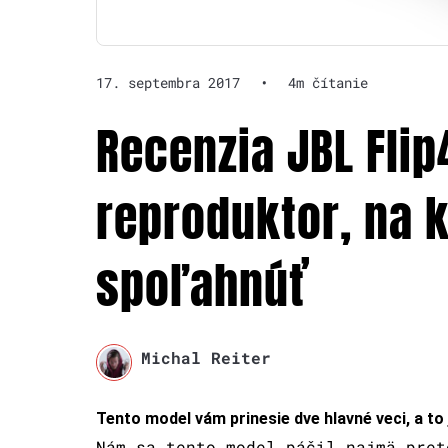
17. septembra 2017
•
4m čítanie
Recenzia JBL Flip
reproduktor, na 
spoľahnúť
Michal Reiter
Tento model vám prinesie dve hlavné veci, a to
Nám sa tento model páčil najmä pret