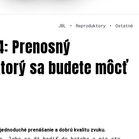
JBL
•
Reproduktory
•
Ostatné
4: Prenosný
ktorý sa budete môcť
 jednoduché prenášanie a dobrú kvalitu zvuku.
o, lebo sa dá hodiť do batoha a nie ste