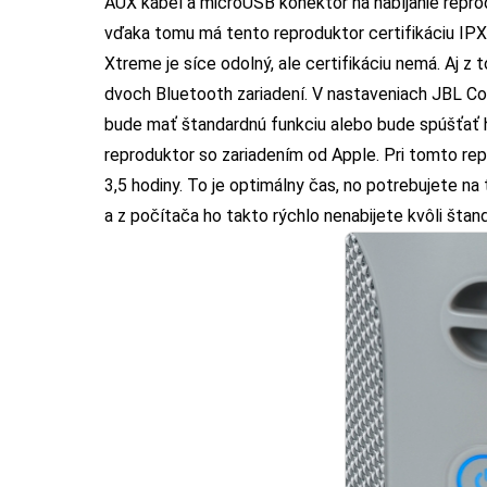
AUX kábel a microUSB konektor na nabíjanie repr
vďaka tomu má tento reproduktor certifikáciu IPX
Xtreme je síce odolný, ale certifikáciu nemá. Aj z 
dvoch Bluetooth zariadení. V nastaveniach JBL Con
bude mať štandardnú funkciu alebo bude spúšťať h
reproduktor so zariadením od Apple. Pri tomto re
3,5 hodiny. To je optimálny čas, no potrebujete na
a z počítača ho takto rýchlo nenabijete kvôli š