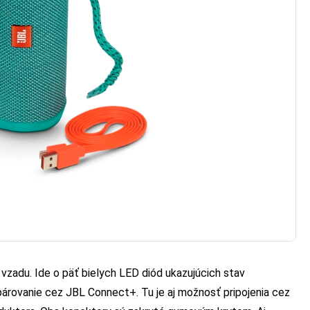
vzadu. Ide o päť bielych LED diód ukazujúcich stav
párovanie cez JBL Connect+. Tu je aj možnosť pripojenia cez