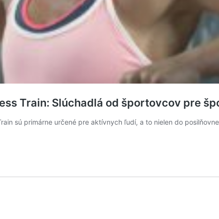
ess Train: Slúchadlá od športovcov pre š
n sú primárne určené pre aktívnych ľudí, a to nielen do posilňovne,