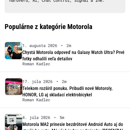
hardvéru, AI, Chat Control, Signal a iné.
Populárne z kategórie Motorola
1. augusta 2026
•
2m
Chystá Motorola odpoveď na Galaxy Watch Ultra? Prvé
fotky odhalili veľa detailov
Roman Kadlec
17. júla 2026
•
2m
Telekom rozšíril ponuku. Pribudli nové Motoroly,
HONOR, LG aj skladací elektrobicykel
Roman Kadlec
4. júla 2026
•
5m
Motorola MA2 prinesie bezdrôtové Android Auto aj do