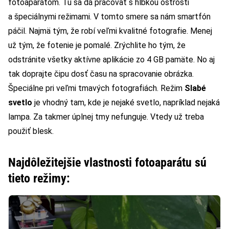
fotoaparátom. Tu sa dá pracovať s hĺbkou ostrosti
a špeciálnymi režimami. V tomto smere sa nám smartfón
páčil. Najmä tým, že robí veľmi kvalitné fotografie. Menej
už tým, že fotenie je pomalé. Zrýchlite ho tým, že
odstránite všetky aktívne aplikácie zo 4 GB pamäte. No aj
tak doprajte čipu dosť času na spracovanie obrázka.
Špeciálne pri veľmi tmavých fotografiách. Režim
Slabé
svetlo
je vhodný tam, kde je nejaké svetlo, napríklad nejaká
lampa. Za takmer úplnej tmy nefunguje. Vtedy už treba
použiť blesk.
Najdôležitejšie vlastnosti fotoaparátu sú
tieto režimy: