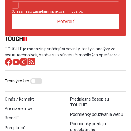
Súhlasím so
zásadami spracovaním údajov
.
Potvrdiť
TOUCHIT je magazín prinášajúci novinky, testy a analýzy zo
sveta technológií, hardvéru, softvéru či mobilných operátorov.
Tmavý režim
O nás / Kontakt
Predplatné časopisu
TOUCHIT
Pre inzerentov
Podmienky používania webu
BrandIT
Podmienky predaja
Predplatné
predplatného