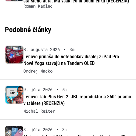
staršieho auta. Má však jednu podmienku (RECENZIA)
Roman Kadlec
Podobné články
8. augusta 2026
•
3m
Lenovo prináša do notebookov displej z iPad Pro.
Nové Yoga stavajú na Tandem OLED
Ondrej Macko
9. júla 2026
•
5m
Lenovo Tab Plus Gen 2: JBL reproduktor a 360° priamo
v tablete (RECENZIA)
Michal Reiter
3. júla 2026
•
3m