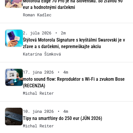
Motorola Edge 70 Pro je na Slovensku. So zľavou 90
eur a hodnotnými darčekmi
Roman Kadlec
2. júla 2026
•
2m
Štýlová Motorola Signature s kryštálmi Swarovski je v
zľave a s darčekmi, nepremeškajte akciu
Katarína Šimková
17. júna 2026
•
4m
moto sound flow: Reproduktor s Wi-Fi a zvukom Bose
(RECENZIA)
Michal Reiter
10. júna 2026
•
4m
Tipy na smartfóny do 250 eur (JÚN 2026)
Michal Reiter