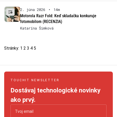
2. júna 2026
•
14m
Motorola Razr Fold: Keď skladačka konkuruje
fotomobilom (RECENZIA)
Katarína Šimková
Stránky:
1
2
3
4
5
TOUCHIT NEWSLETTER
Dostávaj technologické novinky
ako prvý.