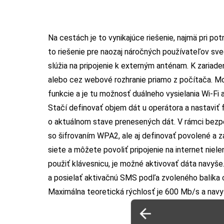
Na cestách je to vynikajúce riešenie, najmä pri pot
to riešenie pre naozaj náročných používateľov sved
slúžia na pripojenie k externým anténam. K zariaden
alebo cez webové rozhranie priamo z počítača. Mo
funkcie a je tu možnosť duálneho vysielania Wi-Fi 
Stačí definovať objem dát u operátora a nastavi
o aktuálnom stave prenesených dát. V rámci bezpeč
so šifrovaním WPA2, ale aj definovať povolené a z
siete a môžete povoliť pripojenie na internet niel
použiť klávesnicu, je možné aktivovať dáta navyše
a posielať aktivačnú SMS podľa zvoleného balíka
Maximálna teoretická rýchlosť je 600 Mb/s a navyše