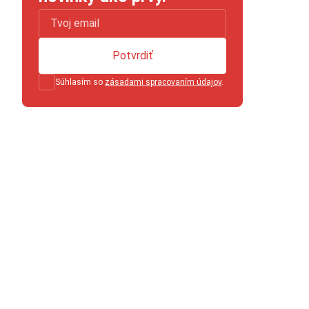
Potvrdiť
Súhlasím so
zásadami spracovaním údajov
.