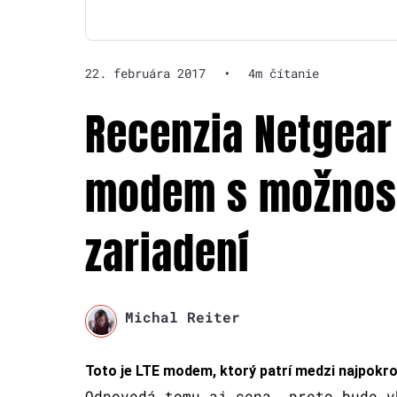
22. februára 2017
•
4m čítanie
Recenzia Netgear 
modem s možnosť
zariadení
Michal Reiter
Toto je LTE modem, ktorý patrí medzi najpokroč
Odpovedá tomu aj cena, preto bude v