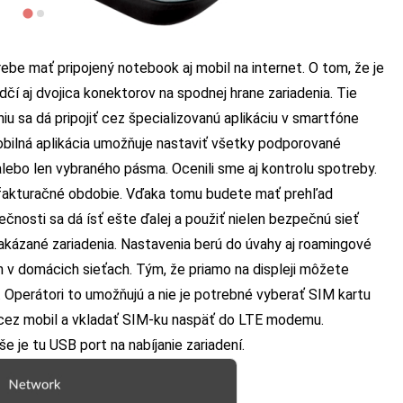
rebe mať pripojený notebook aj mobil na internet. O tom, že je
čí aj dvojica konektorov na spodnej hrane zariadenia. Tie
iu sa dá pripojiť cez špecializovanú aplikáciu v smartfóne
bilná aplikácia umožňuje nastaviť všetky podporované
alebo len vybraného pásma. Ocenili sme aj kontrolu spotreby.
ť fakturačné obdobie. Vďaka tomu budete mať prehľad
nosti sa dá ísť ešte ďalej a použiť nielen bezpečnú sieť
akázané zariadenia. Nastavenia berú do úvahy aj roamingové
en v domácich sieťach. Tým, že priamo na displeji môžete
. Operátori to umožňujú a nie je potrebné vyberať SIM kartu
 cez mobil a vkladať SIM-ku naspäť do LTE modemu.
 je tu USB port na nabíjanie zariadení.