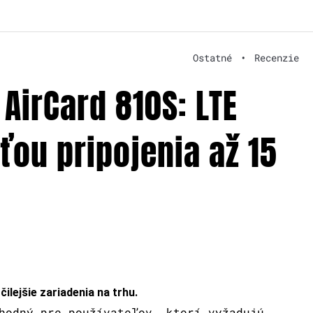
Ostatné
•
Recenzie
AirCard 810S: LTE
ou pripojenia až 15
ilejšie zariadenia na trhu.
hodný pre používateľov, ktorí vyžadujú