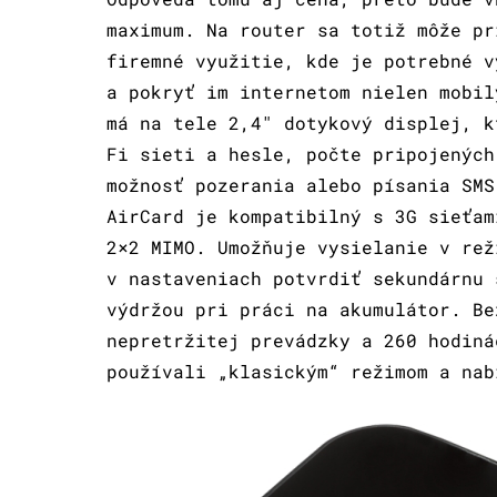
maximum. Na router sa totiž môže pr
firemné využitie, kde je potrebné v
a pokryť im internetom nielen mobil
má na tele 2,4″ dotykový displej, k
Fi sieti a hesle, počte pripojených
možnosť pozerania alebo písania SMS
AirCard je kompatibilný s 3G sieťam
2×2 MIMO. Umožňuje vysielanie v rež
v nastaveniach potvrdiť sekundárnu 
výdržou pri práci na akumulátor. Be
nepretržitej prevádzky a 260 hodiná
používali „klasickým“ režimom a nab