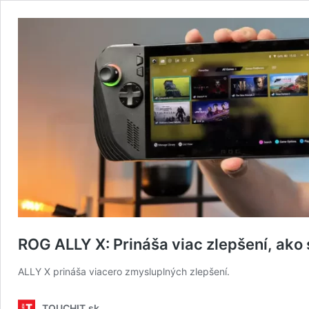
ROG ALLY X: Prináša viac zlepšení, ak
ALLY X prináša viacero zmysluplných zlepšení.
TOUCHIT.sk