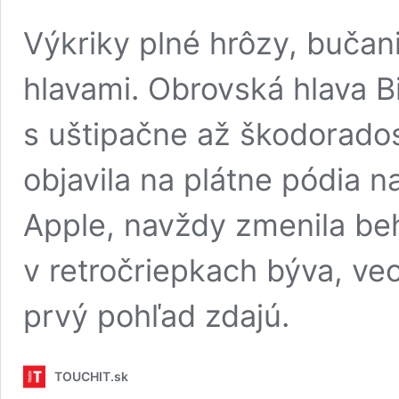
Výkriky plné hrôzy, bučan
hlavami. Obrovská hlava Bi
s uštipačne až škodorad
objavila na plátne pódia n
Apple, navždy zmenila beh 
v retročriepkach býva, vec
prvý pohľad zdajú.
TOUCHIT.sk