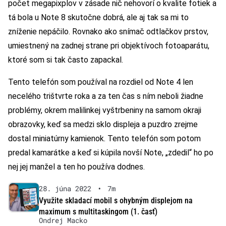
počet megapixplov v zásade nič nehovorí o kvalite fotiek a
tá bola u Note 8 skutočne dobrá, ale aj tak sa mi to
zníženie nepáčilo. Rovnako ako snímač odtlačkov prstov,
umiestnený na zadnej strane pri objektívoch fotoaparátu,
ktoré som si tak často zapackal.
Tento telefón som používal na rozdiel od Note 4 len
necelého trištvrte roka a za ten čas s ním neboli žiadne
problémy, okrem malilinkej vyštrbeniny na samom okraji
obrazovky, keď sa medzi sklo displeja a puzdro zrejme
dostal miniatúrny kamienok. Tento telefón som potom
predal kamarátke a keď si kúpila novší Note, „zdedil“ ho po
nej jej manžel a ten ho používa dodnes.
28. júna 2022
•
7m
Využite skladací mobil s ohybným displejom na
maximum s multitaskingom (1. časť)
Ondrej Macko