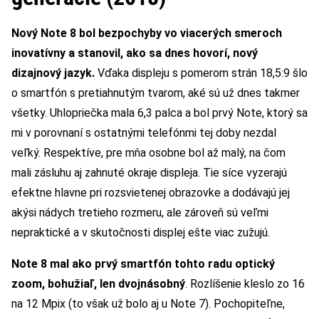
Nový Note 8 bol bezpochyby vo viacerých smeroch
inovatívny a stanovil, ako sa dnes hovorí, nový
dizajnový jazyk.
Vďaka displeju s pomerom strán 18,5:9 šlo
o smartfón s pretiahnutým tvarom, aké sú už dnes takmer
všetky. Uhlopriečka mala 6,3 palca a bol prvý Note, ktorý sa
mi v porovnaní s ostatnými telefónmi tej doby nezdal
veľký. Respektíve, pre mňa osobne bol až malý, na čom
mali zásluhu aj zahnuté okraje displeja. Tie síce vyzerajú
efektne hlavne pri rozsvietenej obrazovke a dodávajú jej
akýsi nádych tretieho rozmeru, ale zároveň sú veľmi
nepraktické a v skutočnosti displej ešte viac zužujú.
Note 8 mal ako prvý smartfón tohto radu optický
zoom, bohužiaľ, len dvojnásobný
. Rozlíšenie kleslo zo 16
na 12 Mpix (to však už bolo aj u Note 7). Pochopiteľne,