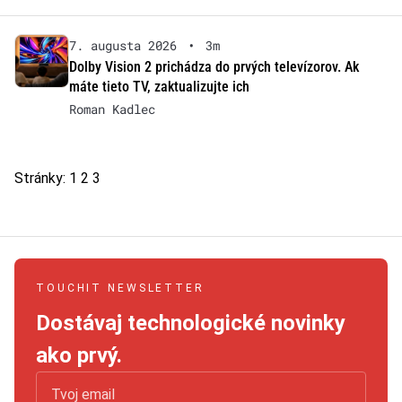
7. augusta 2026
•
3m
Dolby Vision 2 prichádza do prvých televízorov. Ak
máte tieto TV, zaktualizujte ich
Roman Kadlec
Stránky:
1
2
3
TOUCHIT NEWSLETTER
Dostávaj technologické novinky
ako prvý.