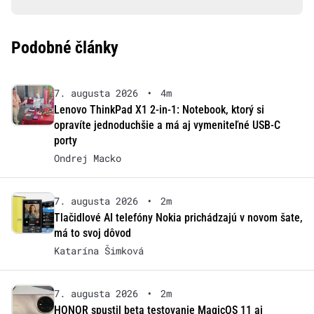
Podobné články
7. augusta 2026
•
4m
Lenovo ThinkPad X1 2-in-1: Notebook, ktorý si
opravíte jednoduchšie a má aj vymeniteľné USB-C
porty
Ondrej Macko
7. augusta 2026
•
2m
Tlačidlové AI telefóny Nokia prichádzajú v novom šate,
má to svoj dôvod
Katarína Šimková
7. augusta 2026
•
2m
HONOR spustil beta testovanie MagicOS 11 aj