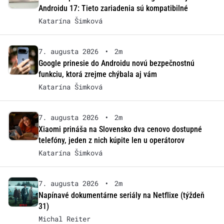
Androidu 17: Tieto zariadenia sú kompatibilné
Katarína Šimková
7. augusta 2026
•
2m
Google prinesie do Androidu novú bezpečnostnú
funkciu, ktorá zrejme chýbala aj vám
Katarína Šimková
7. augusta 2026
•
2m
Xiaomi prináša na Slovensko dva cenovo dostupné
telefóny, jeden z nich kúpite len u operátorov
Katarína Šimková
7. augusta 2026
•
2m
Napínavé dokumentárne seriály na Netflixe (týždeň
31)
Michal Reiter