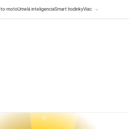
uto-moto
Umelá inteligencia
Smart hodinky
Viac
HLO BY VÁS ZAUJÍMAŤ
lačové správy
29. júla 2026
•
2m
ADÁVANIA
Vlajkový fotomobil
DxOMark?
Zadajte frázu pre vyhľadanie
Katarína Šimková