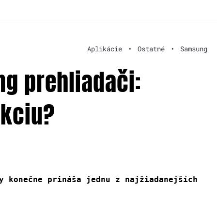
Aplikácie
•
Ostatné
•
Samsung
g prehliadači:
nkciu?
y konečne prináša jednu z najžiadanejších