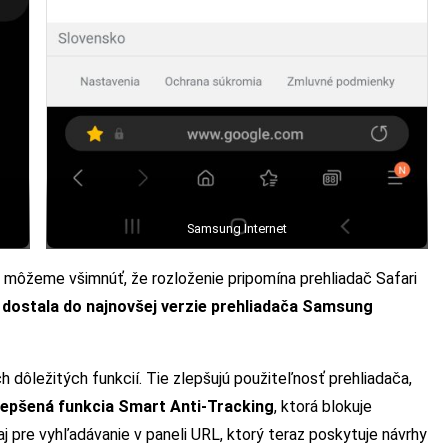
Samsung Internet
si môžeme všimnúť, že rozloženie pripomína prehliadač Safari
a dostala do najnovšej verzie prehliadača Samsung
h dôležitých funkcií. Tie zlepšujú použiteľnosť prehliadača,
ylepšená funkcia Smart Anti-Tracking
, ktorá blokuje
j pre vyhľadávanie v paneli URL, ktorý teraz poskytuje návrhy