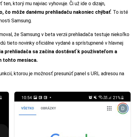
ten, ktorý mu najviac vyhovuje. Či už ide o dizajn,
čo, čo môže danému prehliadaču nakoniec chýbať
. To isté
čnosti Samsung.
oval, že Samsung v beta verzii prehliadača testuje niekoľko
ú tieto novinky oficiálne vydané a sprístupnené v hlavnej
ia prehliadača sa začína dostávať k používateľom a
m tohto mesiaca.
 funkcií, ktorou je možnosť presunúť panel s URL adresou na