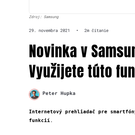
Zdroj: Samsung
29. novembra 2021
•
2m čítanie
Novinka v Samsun
Využijete túto fu
Peter Hupka
Internetový prehliadač pre smartfón
.
funkcií