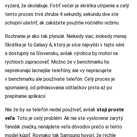
vyzerá, že skolabuje. Fotiť večer je skrátka utrpenie a celý
tento proces trvá zhruba 4 sekundy, sekundu dve ste
schopní ušetriť, ak zakážete použitie nočného režimu.
Rozhranie je ako tak plynulé. Niekedy viac, inokedy menej.
Skrátka je to Galaxy A, ktorý je síce najvyšší v tejto sérii
a dostupný na Slovensku, avšak výrobca by mohol na
rýchlosti zapracovať. Možno že v benchmarku ho
neprekonajú lacnejšie telefóny, ale vy nepracujete
v benchmarku ale používate telefón. Celý proces je
spomalený, od prihlasovania odtlačkov prsta až po
prepínanie aplikácií.
Nie že by sa telefón nedal používať, avšak
stojí proste
veľa
. Toto je celý problém. Ak nie ste vyslovene zarytý
fanúšik značky, nenájdete veľa dôvodov prečo si tento
model kúpiť. Rovnako tak Samsung hovorí, že rýchle