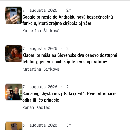
7. augusta 2026
•
2m
Google prinesie do Androidu novú bezpečnostnú
funkciu, ktorá zrejme chýbala aj vám
Katarína Šimková
7. augusta 2026
•
2m
Xiaomi prináša na Slovensko dva cenovo dostupné
telefóny, jeden z nich kúpite len u operátorov
Katarína Šimková
7. augusta 2026
•
2m
Samsung chystá nový Galaxy Fit4. Prvé informácie
odhalili, čo prinesie
Roman Kadlec
6. augusta 2026
•
3m