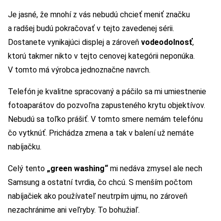
Je jasné, že mnohí z vás nebudú chcieť meniť značku
a radšej budú pokračovať v tejto zavedenej sérii.
Dostanete vynikajúci displej a zároveň
vodeodolnosť
,
ktorú takmer nikto v tejto cenovej kategórii neponúka.
V tomto má výrobca jednoznačne navrch.
Telefón je kvalitne spracovaný a páčilo sa mi umiestnenie
fotoaparátov do pozvoľna zapusteného krytu objektívov.
Nebudú sa toľko prášiť. V tomto smere nemám telefónu
čo vytknúť. Prichádza zmena a tak v balení už nemáte
nabíjačku.
Celý tento
„green washing“
mi nedáva zmysel ale nech
Samsung a ostatní tvrdia, čo chcú. S menším počtom
nabíjačiek ako používateľ neutrpím ujmu, no zároveň
nezachránime ani veľryby. To bohužiaľ.