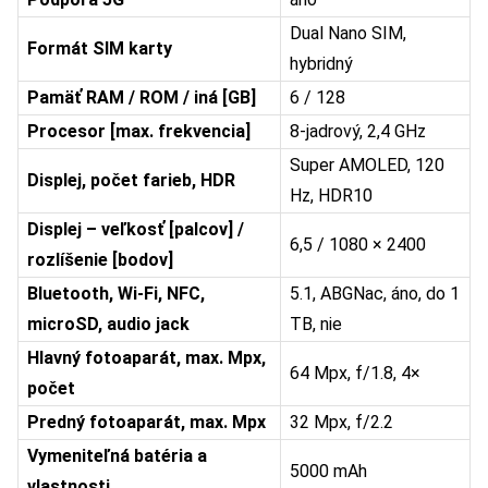
Dual Nano SIM,
Formát SIM karty
hybridný
Pamäť RAM / ROM / iná [GB]
6 / 128
Procesor [max. frekvencia]
8-jadrový, 2,4 GHz
Super AMOLED, 120
Displej, počet farieb, HDR
Hz, HDR10
Displej – veľkosť [palcov] /
6,5 / 1080 × 2400
rozlíšenie [bodov]
Bluetooth, Wi-Fi, NFC,
5.1, ABGNac, áno, do 1
microSD, audio jack
TB, nie
Hlavný fotoaparát, max. Mpx,
64 Mpx, f/1.8, 4×
počet
Predný fotoaparát, max. Mpx
32 Mpx, f/2.2
Vymeniteľná batéria a
5000 mAh
vlastnosti