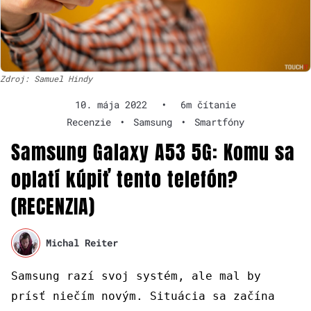
Zdroj: Samuel Hindy
10. mája 2022
•
6m čítanie
Recenzie
•
Samsung
•
Smartfóny
Samsung Galaxy A53 5G: Komu sa
oplatí kúpiť tento telefón?
(RECENZIA)
Michal Reiter
Samsung razí svoj systém, ale mal by
prísť niečím novým. Situácia sa začína