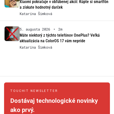
Xiaomi pokračuje v obľúbenej akcii: Kúpte si smartfón
a získate hodnotný darček
Katarína Šimková
5. augusta 2026
•
2m
Máte niektorý z týchto telefónov OnePlus? Veľká
aktualizácia na ColorOS 17 vám nepríde
Katarína Šimková
TOUCHIT NEWSLETTER
Dostávaj technologické novinky
ako prvý.