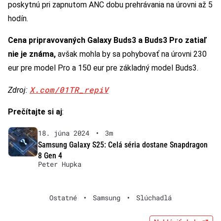
poskytnú pri zapnutom ANC dobu prehrávania na úrovni až 5
hodín.
Cena pripravovaných Galaxy Buds3 a Buds3 Pro zatiaľ
nie je známa,
avšak mohla by sa pohybovať na úrovni 230
eur pre model Pro a 150 eur pre základný model Buds3.
X.com/01TR_repiV
Zdroj:
Prečítajte si aj
:
18. júna 2024
•
3m
Samsung Galaxy S25: Celá séria dostane Snapdragon
8 Gen 4
Peter Hupka
Ostatné
•
Samsung
•
Slúchadlá