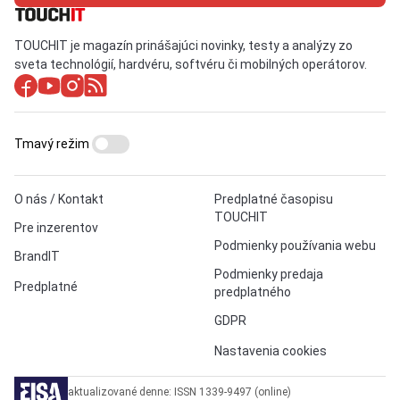
TOUCHIT je magazín prinášajúci novinky, testy a analýzy zo
sveta technológií, hardvéru, softvéru či mobilných operátorov.
Tmavý režim
O nás / Kontakt
Predplatné časopisu
TOUCHIT
Pre inzerentov
Podmienky používania webu
BrandIT
Podmienky predaja
Predplatné
predplatného
GDPR
Nastavenia cookies
aktualizované denne: ISSN 1339-9497 (online)