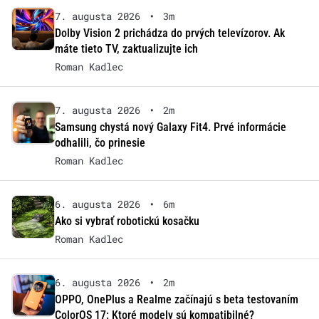
7. augusta 2026
•
3m
Dolby Vision 2 prichádza do prvých televízorov. Ak
máte tieto TV, zaktualizujte ich
Roman Kadlec
7. augusta 2026
•
2m
Samsung chystá nový Galaxy Fit4. Prvé informácie
odhalili, čo prinesie
Roman Kadlec
6. augusta 2026
•
6m
Ako si vybrať robotickú kosačku
Roman Kadlec
6. augusta 2026
•
2m
OPPO, OnePlus a Realme začínajú s beta testovaním
ColorOS 17: Ktoré modely sú kompatibilné?