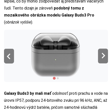
lepšie, čo by mohlo zodpovedať aj predstavám viacerých
ľudí. Tento dizajn je zároveň
podobný tomu z
mozaikového obrázka modelu Galaxy Buds3 Pro
(
obrázok vyššie
).
Galaxy Buds3 by mali mať
odolnosť proti prachu a vode na
úrovni IP57, podporu 24-bitového zvuku pri 96 kHz, ANC, až
24-hodinovú výdrž batérie, pričom samotné slúchadlá