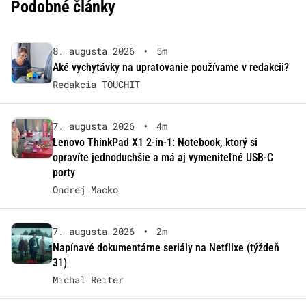
Podobné články
8. augusta 2026
•
5m
Aké vychytávky na upratovanie používame v redakcii?
Redakcia TOUCHIT
7. augusta 2026
•
4m
Lenovo ThinkPad X1 2-in-1: Notebook, ktorý si
opravíte jednoduchšie a má aj vymeniteľné USB-C
porty
Ondrej Macko
7. augusta 2026
•
2m
Napínavé dokumentárne seriály na Netflixe (týždeň
31)
Michal Reiter