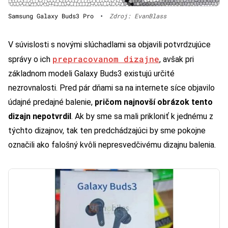
Samsung Galaxy Buds3 Pro
•
Zdroj: EvanBlass
V súvislosti s novými slúchadlami sa objavili potvrdzujúce
prepracovanom dizajne
správy o ich
, avšak pri
základnom modeli Galaxy Buds3 existujú určité
nezrovnalosti. Pred pár dňami sa na internete síce objavilo
údajné predajné balenie,
pričom najnovší obrázok tento
dizajn nepotvrdil
. Ak by sme sa mali prikloniť k jednému z
týchto dizajnov, tak ten predchádzajúci by sme pokojne
označili ako falošný kvôli nepresvedčivému dizajnu balenia.