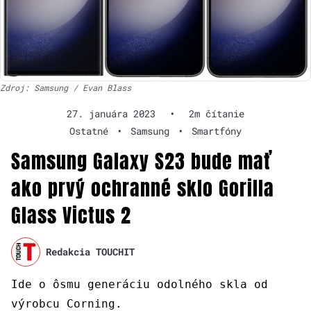
Zdroj: Samsung / Evan Blass
27. januára 2023
•
2m čítanie
Ostatné
•
Samsung
•
Smartfóny
Samsung Galaxy S23 bude mať
ako prvý ochranné sklo Gorilla
Glass Victus 2
Redakcia TOUCHIT
Ide o ôsmu generáciu odolného skla od
výrobcu Corning.