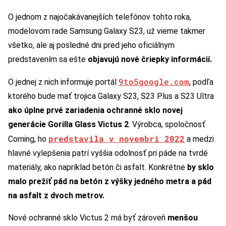
O jednom z najočakávanejších telefónov tohto roka,
modelovom rade Samsung Galaxy S23, už vieme takmer
všetko, ale aj posledné dni pred jeho oficiálnym
predstavením sa ešte
objavujú nové čriepky informácií.
9to5google.com
O jednej z nich informuje portál
, podľa
ktorého bude mať trojica Galaxy S23, S23 Plus a S23 Ultra
ako úplne prvé zariadenia ochranné sklo novej
generácie Gorilla Glass Victus 2
. Výrobca, spoločnosť
predstavila v novembri 2022
Corning, ho
a medzi
hlavné vylepšenia patrí vyššia odolnosť pri páde na tvrdé
materiály, ako napríklad betón či asfalt. Konkrétne
by sklo
malo prežiť pád na betón z výšky jedného metra a pád
na asfalt z dvoch metrov.
Nové ochranné sklo Victus 2 má byť zároveň
menšou