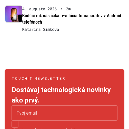
4. augusta 2026
•
2m
Budúci rok nás čaká revolúcia fotoaparátov v Android
telefónoch
Katarína Šimková
TOUCHIT NEWSLETTER
Dostávaj technologické novinky
ako prvý.