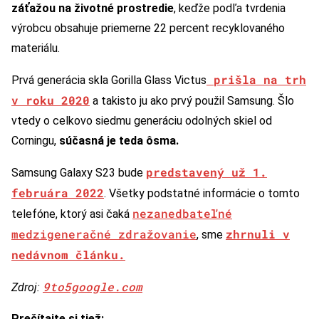
záťažou na životné prostredie
, keďže podľa tvrdenia
výrobcu obsahuje priemerne 22 percent recyklovaného
materiálu.
prišla na trh
Prvá generácia skla Gorilla Glass Victus
v roku 2020
a takisto ju ako prvý použil Samsung. Šlo
vtedy o celkovo siedmu generáciu odolných skiel od
Corningu,
súčasná je teda ôsma.
predstavený už 1.
Samsung Galaxy S23 bude
februára 2022
. Všetky podstatné informácie o tomto
nezanedbateľné
telefóne, ktorý asi čaká
medzigeneračné zdražovanie
zhrnuli v
, sme
nedávnom článku.
9to5google.com
Zdroj:
Prečítajte si tiež: