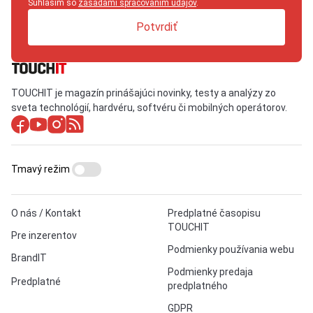
Súhlasím so
zásadami spracovaním údajov
.
Potvrdiť
TOUCHIT je magazín prinášajúci novinky, testy a analýzy zo
sveta technológií, hardvéru, softvéru či mobilných operátorov.
Tmavý režim
O nás / Kontakt
Predplatné časopisu
TOUCHIT
Pre inzerentov
Podmienky používania webu
BrandIT
Podmienky predaja
Predplatné
predplatného
GDPR