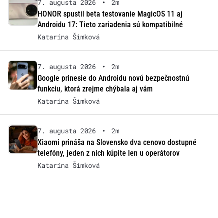
7. augusta 2026
•
2m
HONOR spustil beta testovanie MagicOS 11 aj
Androidu 17: Tieto zariadenia sú kompatibilné
Katarína Šimková
7. augusta 2026
•
2m
Google prinesie do Androidu novú bezpečnostnú
funkciu, ktorá zrejme chýbala aj vám
Katarína Šimková
7. augusta 2026
•
2m
Xiaomi prináša na Slovensko dva cenovo dostupné
telefóny, jeden z nich kúpite len u operátorov
Katarína Šimková