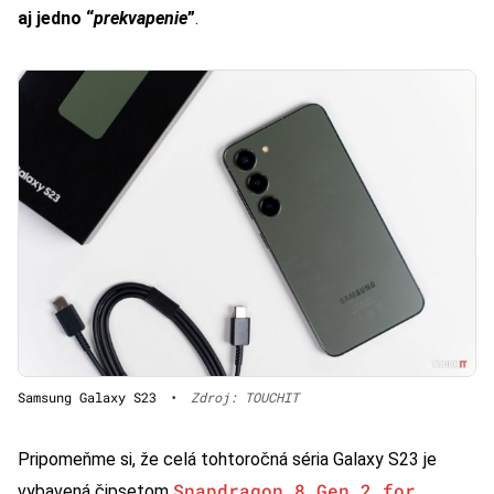
aj jedno “
prekvapenie
”
.
Samsung Galaxy S23
•
Zdroj: TOUCHIT
Pripomeňme si, že celá tohtoročná séria Galaxy S23 je
Snapdragon 8 Gen 2 for
vybavená čipsetom