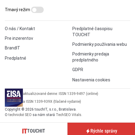
Tmavý režim
O nás / Kontakt
Predplatné časopisu
TOUCHIT
Pre inzerentov
Podmienky používania webu
BrandIT
Podmienky predaja
Predplatné
predplatného
GDPR
Nastavenia cookies
aktualizované denne: ISSN 1339-9497 (online)
a ISSN 1339-939X (tlačené vydanie)
Copyright © 2026 touchIT, s.r.o., Bratislava.
O
technické SEO
sa nám stará
TechSEO Vitals
.
TOUCHIT
Rýchle správy