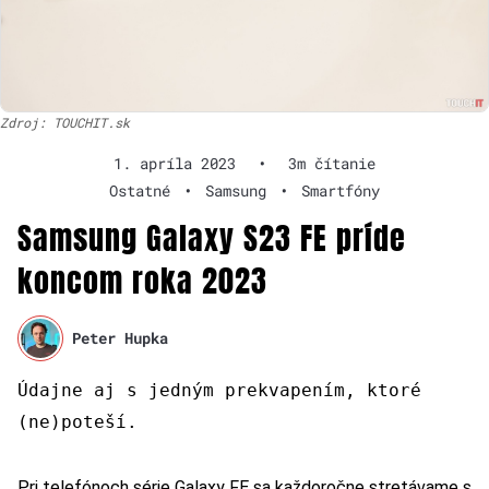
Zdroj: TOUCHIT.sk
1. apríla 2023
•
3m čítanie
Ostatné
•
Samsung
•
Smartfóny
Samsung Galaxy S23 FE príde
koncom roka 2023
Peter Hupka
Údajne aj s jedným prekvapením, ktoré
(ne)poteší.
Pri telefónoch série Galaxy FE sa každoročne stretávame s