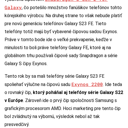
Galaxy
, čo potešilo množstvo fanúšikov telefónov tohto
kórejského výrobcu. Na druhej strane to však nebude platiť
pre novú generáciu telefónov Galaxy S23 FE. Tieto
telefóny totiž majú byť vybavené čipovou sadou Exynos.
Práve v tomto bode ide o veľké prekvapenie, keďže v
minulosti to boli práve telefóny Galaxy FE, ktoré aj na
globálnom trhu používali čipové sady Snapdragon a série
Galaxy S čipy Exynos.
Tento rok by sa mali telefóny série Galaxy S23 FE
Exynos 2200
spoliehať výlučne na čipovú sadu
. Ide teda
o rovnaký čip,
ktorý poháňal aj telefóny série Galaxy S22
v Európe
. Zároveň ide o prvý čip spoločnosti Samsung s
grafickým procesorom AMD. Hoci marketing pre tento čip
bol zvládnutý na výbornú, výsledok nebol až tak
presvedčivý.