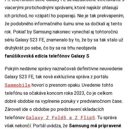
viacerými protichodnými správami, ktoré najskôr ohlasujú
ich príchod, no vzápätí ho popierajú. Nie je tak prekvapením,
že podobného informačného šumu sme sa dočkali aj tento
rok. Pokiaľ by Samsung nakoniec vynechal aj tohtoročnú
sériu Galaxy S23 FE, znamenalo by to, že by sa tak stalo už
druhýkrát po sebe, čo by sa na trhu neobjavila
fanúšikovská edícia telefónov Galaxy S
.
Pokým nedávne správy naznačovali definitívne neuvedenie
Galaxy S23 FE, tak nová exkluzívna správa z portálu
Sammobile
hovorí o presnom opaku. Uvedenie tohto
telefónu sa očakáva koncom roka 2023, čo je celkom
dobré obdobie na vyplnenie ponuky v predvianočnom čase.
Zároveň ide o obdobie po predstavení skladacích
Galaxy Z Fold5 a Z Flip5
telefónov
. Tu správa
však nekončí. Portál uvádza, že
Samsung má pripravené