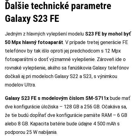
Ďalšie technické parametre
Galaxy S23 FE
Jedným z hlavných vylepšení modelu
S23 FE by mohol byť
50 Mpx hlavný fotoaparát
. V prípade tretej generácie FE
telefónov by tak išlo oproti jej predchodcom s 12 Mpx
fotoaparátmi o dosť významné vylepšenie. Zároveň ide o
rovnaké vylepšenie, akého sa fanúšikovia Galaxy telefónov
dočkali aj pri modeloch Galaxy S22 a S23, s výnimkou
modelov Ultra.
Galaxy S23 FE s modelovým číslom SM-S711x
bude mať
dve konfigurácie úložiska – 128 GB a 256 GB. Očakáva sa,
že tie budú dopĺňať dve konfigurácie pamäte RAM – 6 GB
alebo 8 GB. Kapacita batérie bude údajne 4 500 mAh s
podporou 25 W nabíjania.