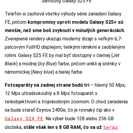
Samsung Galaxy S25 FE
Telefón si zachová všetky výhody série zariadení Galaxy
FE, pričom
kompromisy oproti modelu Galaxy S25+ sú
menšie, než sme boli zvyknutí v minulých generáciách
.
Zverejnené rendery ukazujú moderný dizajn s veľkým 6,7-
palcovým FullHD displejom, tenkými rámikmi a zaoblenými
rohmi. Galaxy S25 FE by mal byť dostupný v čiernej (
Jet
Black
) a modrej (
Icy Blue
) farbe, pričom unikli aj snímky v
námorníckej (
Navy blue
) a bielej farbe.
Fotoaparáty na zadnej strane budú tri
– hlavný 50 Mpx,
12 Mpx ultraširokouhlý a 8 Mpx fotoaparát s
teleobjektívom a trojnásobným zoomom. O chod zariadenia
sa bude starať Exynos 2400e, čo je rovnaký čip ako v
Galaxy S24 FE
. Na výber bude 128 alebo 256 GB
teraz
úložiska,
stále však len s 8 GB RAM, čo sa už