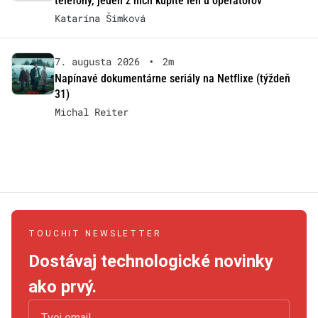
telefóny, jeden z nich kúpite len u operátorov
Katarína Šimková
7. augusta 2026
•
2m
Napínavé dokumentárne seriály na Netflixe (týždeň
31)
Michal Reiter
TOUCHIT NEWSLETTER
Dostávaj technologické novinky
ako prvý.