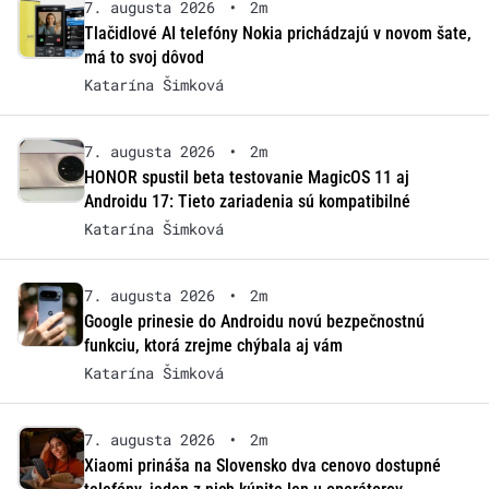
7. augusta 2026
•
2m
Tlačidlové AI telefóny Nokia prichádzajú v novom šate,
má to svoj dôvod
Katarína Šimková
7. augusta 2026
•
2m
HONOR spustil beta testovanie MagicOS 11 aj
Androidu 17: Tieto zariadenia sú kompatibilné
Katarína Šimková
7. augusta 2026
•
2m
Google prinesie do Androidu novú bezpečnostnú
funkciu, ktorá zrejme chýbala aj vám
Katarína Šimková
7. augusta 2026
•
2m
Xiaomi prináša na Slovensko dva cenovo dostupné