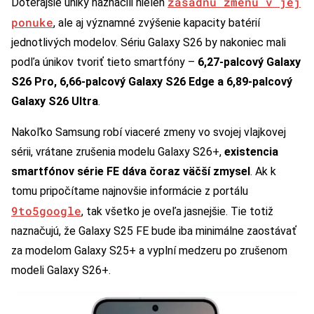
zásadnú zmenu v jej
Doterajšie úniky naznačili nielen
ponuke
, ale aj významné zvýšenie kapacity batérií
jednotlivých modelov. Sériu Galaxy S26 by nakoniec mali
podľa únikov tvoriť tieto smartfóny –
6,27-palcový Galaxy
S26 Pro, 6,66-palcový Galaxy S26 Edge a 6,89-palcový
Galaxy S26 Ultra
.
Nakoľko Samsung robí viaceré zmeny vo svojej vlajkovej
sérii, vrátane zrušenia modelu Galaxy S26+,
existencia
smartfónov série FE dáva čoraz väčší zmysel
. Ak k
tomu pripočítame najnovšie informácie z portálu
9to5google
, tak všetko je oveľa jasnejšie. Tie totiž
naznačujú, že Galaxy S25 FE bude iba minimálne zaostávať
za modelom Galaxy S25+ a vyplní medzeru po zrušenom
modeli Galaxy S26+.