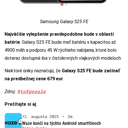
Samsung Galaxy S25 FE
Najväčšie vylepšenie pravdepodobne bude v oblasti
batérie
. Galaxy S25 FE bude mať batériu s kapacitou až
4900 mAh a podporu 45 W rýchleho nabíjania, ktoré bolo
doteraz dostupné iba v čistokrvných vlajkových modeloch.
Niektoré úniky naznačujú, že
Galaxy S25 FE bude začínať
na predbežnej cene 679 eur
.
9to5google
Zdroj:
Prečítajte si aj
:
12. augusta 2025
•
2m
Waze končí na týchto Android smartfónoch