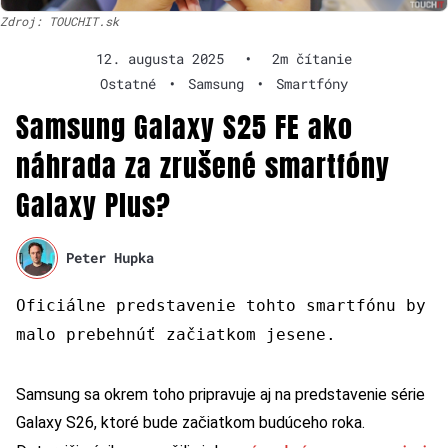
Zdroj: TOUCHIT.sk
12. augusta 2025
•
2m čítanie
Ostatné
•
Samsung
•
Smartfóny
Samsung Galaxy S25 FE ako
náhrada za zrušené smartfóny
Galaxy Plus?
Peter Hupka
Oficiálne predstavenie tohto smartfónu by
malo prebehnúť začiatkom jesene.
Samsung sa okrem toho pripravuje aj na predstavenie série
Galaxy S26, ktoré bude začiatkom budúceho roka.