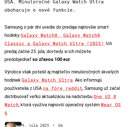
USA. Minuloročné Galaxy Watch Ultra
obohacuje o nové funkcie.
Samsung o pár dní uvedie do predaja najnovšie smart
Galaxy Watch8, Galaxy Watch8
hodinky
Classic a Galaxy Watch Ultra (2025)
. Ich
predaj začne 25. júla, dovtedy si ich môžete
predobjednať
so zľavou 100 eur
.
Výrobca však potešil aj majiteľov minuloročných skvelých
Galaxy Watch Ultra
hodiniek
. Ako informujú
na fóre reddit
používatelia z USA
, Samsung už začal
One UI 8
distribuovať veľkú aktualizáciu na nadstavbu
Watch
Wear OS
, ktorá využíva najnovší operačný systém
6
.
9. júla 2025
•
6m