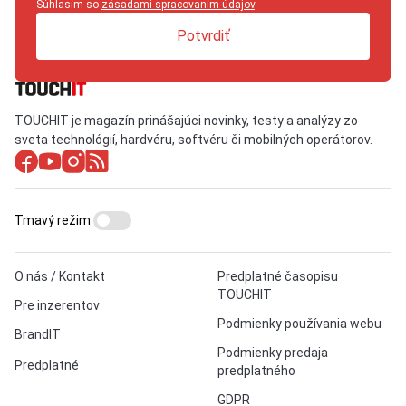
Súhlasím so
zásadami spracovaním údajov
.
Potvrdiť
TOUCHIT je magazín prinášajúci novinky, testy a analýzy zo
sveta technológií, hardvéru, softvéru či mobilných operátorov.
Tmavý režim
O nás / Kontakt
Predplatné časopisu
TOUCHIT
Pre inzerentov
Podmienky používania webu
BrandIT
Podmienky predaja
Predplatné
predplatného
GDPR