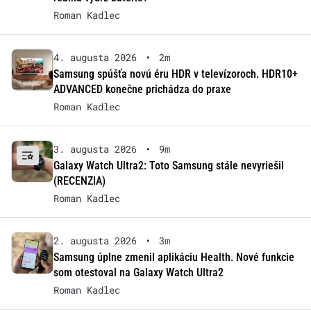
Roman Kadlec
4. augusta 2026
•
2m
Samsung spúšťa novú éru HDR v televízoroch. HDR10+
ADVANCED konečne prichádza do praxe
Roman Kadlec
3. augusta 2026
•
9m
Galaxy Watch Ultra2: Toto Samsung stále nevyriešil
(RECENZIA)
Roman Kadlec
2. augusta 2026
•
3m
Samsung úplne zmenil aplikáciu Health. Nové funkcie
som otestoval na Galaxy Watch Ultra2
Roman Kadlec