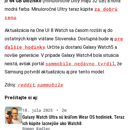
je
64 GB úložisko
(
minuloročné Ultry majú 32 GB
) a nová
za dobrú
modrá farba. Minuloročné Ultry teraz kúpite
cenu
.
Aktualizácia na One UI 8 Watch sa časom rozšíri aj do
pre
ostatných krajín vrátane Slovenska. Dostupná bude aj
ďalšie hodinky
. Určite ju dostanú Galaxy Watch5 a
novšie generácie. V prípade Galaxy Watch4 bola situácia
sammobile nedávno tvrdil
neistá, avšak portál
, že
Samsung potvrdil aktualizáciu aj pre tento model.
reddit
sammobile
Zdroj:
,
Prečítajte si aj:
18. júla 2025
•
2m
Galaxy Watch Ultra sú kráľom Wear OS hodiniek. Teraz
ich kúpite lacnejšie ako Watch8
Roman Kadlec