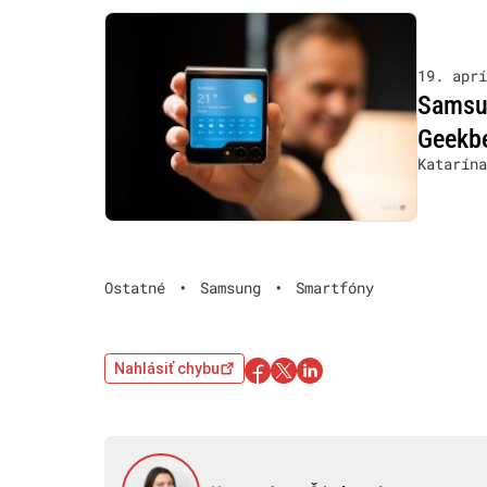
19. aprí
Samsun
Geekbe
Katarína
Ostatné
•
Samsung
•
Smartfóny
Nahlásiť chybu