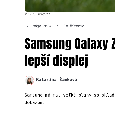
Zdroj: TOUCHIT
17. mája 2024
•
3m čítanie
Samsung Galaxy Z
lepší displej
Katarína Šimková
Samsung má mať veľké plány so sklad
dôkazom.