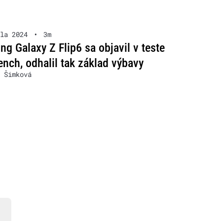
la 2024
•
3m
g Galaxy Z Flip6 sa objavil v teste
nch, odhalil tak základ výbavy
 Šimková