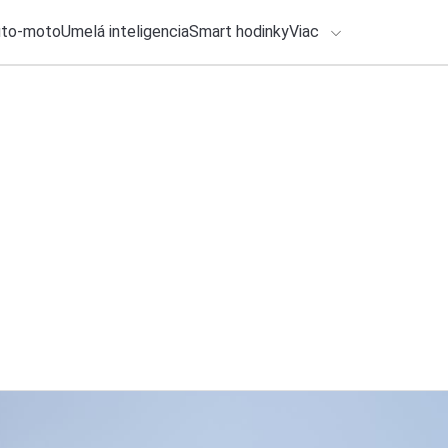
uto-moto
Umelá inteligencia
Smart hodinky
Viac
HLO BY VÁS ZAUJÍMAŤ
lačové správy
31. júla 2026
•
2m
Séria REDMI Note 
ADÁVANIA
smartfónov
Zadajte frázu pre vyhľadanie
Katarína Šimková