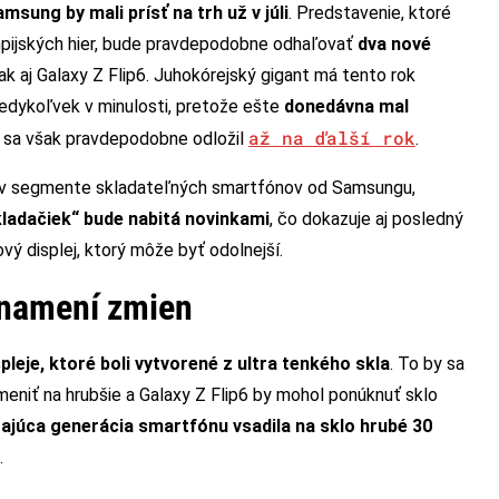
ung by mali prísť na trh už v júli
. Predstavenie, ktoré
ympijských hier, bude pravdepodobne odhaľovať
dva nové
ak aj Galaxy Z Flip6. Juhokórejský gigant má tento rok
kedykoľvek v minulosti, pretože ešte
donedávna mal
až na ďalší rok
n sa však pravdepodobne odložil
.
ek v segmente skladateľných smartfónov od Samsungu,
ladačiek“ bude nabitá novinkami
, čo dokazuje aj posledný
ový displej, ktorý môže byť odolnejší.
znamení zmien
spleje, ktoré boli vytvorené z ultra tenkého skla
. To by sa
eniť na hrubšie a Galaxy Z Flip6 by mohol ponúknuť sklo
ajúca generácia smartfónu vsadila na sklo hrubé 30
.