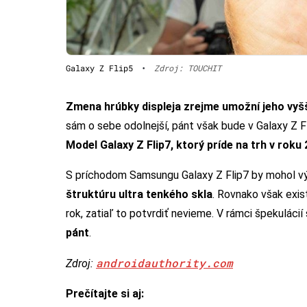
Galaxy Z Flip5
•
Zdroj: TOUCHIT
Zmena hrúbky displeja zrejme umožní jeho vyš
sám o sebe odolnejší, pánt však bude v Galaxy Z 
Model Galaxy Z Flip7, ktorý príde na trh v roku
S príchodom Samsungu Galaxy Z Flip7 by mohol vý
štruktúru ultra tenkého skla
. Rovnako však exis
rok, zatiaľ to potvrdiť nevieme. V rámci špekulácií
pánt
.
androidauthority.com
Zdroj:
Prečítajte si aj: