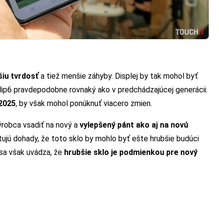
šiu tvrdosť
a tiež menšie záhyby. Displej by tak mohol byť
Flip6 pravdepodobne rovnaký ako v predchádzajúcej generácii.
 2025
, by však mohol ponúknuť viacero zmien.
robca vsadiť na nový a
vylepšený pánt ako aj na novú
tujú dohady, že toto sklo by mohlo byť ešte hrubšie budúci
 sa však uvádza, že
hrubšie sklo je podmienkou pre nový