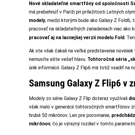
Nové skladateľné smartfóny od spoločnosti Sams
má prebehnúť v Paríži pri príležitosti Letných ol
modely
, medzi ktorými bude ako Galaxy Z Fold6, t
pracovať na skladateľných zariadeniach viac ako 
pracovať aj na lacnejšej verzii modelu Fold
. Te
Ak ste však čakali na veľké predstavenie novini
nemusíte ešte vešať hlavu.
Tohtoročná séria „sk
únik informácií. Galaxy Z Flip6 má totiž vsadiť na n
Samsung Galaxy Z Flip6 v 
Modely zo série Galaxy Z Flip doteraz využívali
di
však malo v generácii tohtoročných smartfónov zm
hrubé 50 mikrónov. Len pre porovnanie,
predchádz
mikrónov
, čo je výrazný rozdiel v tomto parametri